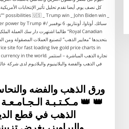
كل نصف يوم, أيضا نقدم تحليل تأثير الإنتخابات الأمريكي
"تر
fusal to hand over power by Trump
ry national currency in the world
في الذهب والفضة والبلاتينيوم والبلاديوم لدى شركة عالم
ورق الذهب والفضه والنحاس
👑 👑 مـكـتـبـة الـجـامـعـ
الذهب في قطع الديك
والبراويز، بغرض تزيين