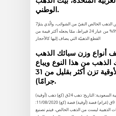
لعربية المتحدة، بيت الذهب
الوطني.
7‏‏/5‏‏/1435 بعد الهجرة سبيكة الذهب. السبيكة هي وحدة قياس الذهب الخالص النقيّ من الشوائب، والّذي يتمّ
استخراجه من المناجم، ويكون صافياً بنسبة تقارب الـ 99% من عيار 24 قيراط، ممّا يجعله أكثر قيمة من
القطع الذهبيّة التي يضاف إليها كالأحجار
لف أنواع وزن سبائك الذهب
ك الذهب من هذا النوع ويباع
بالأوقية، ويُباع أيضًا بالجرام (الأوقية تزن أكثر بقليل من 31
جرامًا).
تطور أسعار الذهب والفضة في الفترة الأخيرة المملكة العربية السعودية: التاريخ: ذهب 24ق (كغ) ذهب (أوقية)
ذهب (رطل) ذهب 18ق (غرام) ذهب 14ق (غرام) ذهب 9ق (غرام) فضة (أوقية) فضة (كغ) 11/08/2020:
11 أنواع الذهب. المجوهرات الذهبية ليست من الذهب الخالص، فيتم تصنيع