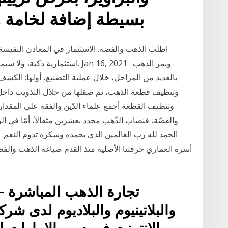
بسيطة إضافة لخامة و
اطلب الذهب والفضة. الاستثمار في المعادن النفيسة
استثمارية ذكية، ولا سيما عندما 
بالعديد من المراحل، خلال عملية التصنيع، أولها: الكش
وتنظيف قطعة الذهب، ثم صقلها من خلال التذويب داخل
وتنظيف القطعة أجمع علماء الدّين والفقه على المقدار
والفضّة، فنصاب الذّهب محدد بعشرين مثقالاً، أمّا في ال
الحمد لله رب العالمين الذي بحمده وشكره تدوم النعم
أسرة العماري حرفتنا الأصلية منذ القدم صياغة الذهب والفضة
تجارة الذهب المباشرة –
والبلاتينيوم والبلاديوم لدى شر