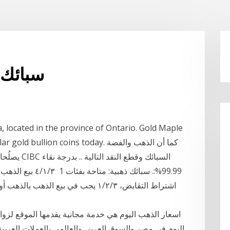
سبائك 
a, located in the province of Ontario. Gold Maple
most popular gold bullion coins today
يصلُحان كهد
99.99%:. سبائك ذهب
ﺍﺷﺘﺮﺍﻁ ﺍﻟﺘﻘﺎﺑﺾ، ١/٢/٣ ﻳﺠﺐ ﻓﻲ ﺑﻴﻊ ﺍﻟﺬﻫ
اسعار الذهب اليوم هي خدمة مجانية يقدمها الموقع لز
اليوم فى مصر والسوق العربي والعالمي بالعملات العربية