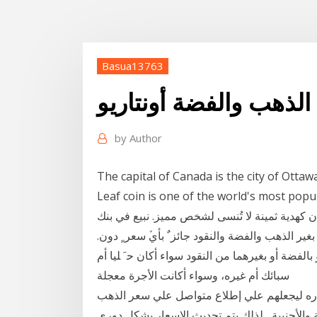
Basua13763
الذهب والفضة أونتاريو
by
Author
The capital of Canada is the city of Ottaw
Leaf coin is one of the world's . كما أن الذهب والفضة
ية ثمينة لا تُنسى لشخص مميز. نبيع في بنك CIBC السبائك وقطع النقد التالية .. بدرجة نقاء
ية: متاحة بفئات 1 ٤/١/٣ ﺑﻴﻊ ﺍﻟﺬﻫﺐ ﺑﻐﻴﺮ ﺍﻟﺬﻫﺐ ﻭﺍﻟﻔﻀﺔ ﻭﺍﻟﻨﻘﻮﺩ ﺟﺎﺋﺰﹲ ﺑﺄﻱﱢ ﺳﻌﺮﹴ ﺩﻭﻥ.
ﺐ ﺑﺎﻟﺬﻫﺐ ﺃﻭ ﺑﺎﻟﻔﻀﺔ ﺃﻭ ﺑﻐﻴﺮﻫﻤﺎ ﻣﻦ ﺍﻟﻨﻘﻮﺩ ﺳﻮﺍﺀ ﺃﻛﺎﻥ ﺣﹶ ﻠﻴﺎ ﺃﻡ
ﺳﺒﺎﺋﻚ ﺃﻡ ﻏﻴﺮﻩ، ﻭﺳﻮﺍﺀ ﺃﻛﺎﻧﺖ ﺍﻷﺟﺮﺓ ﻣﻌﺠﻠﺔ
واره ليجعلهم علي إطلاع متواصل علي سعر الذهب
 والأجنبية , لذلك يتم تحديث الاسعار بشكل دوري