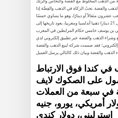
ة من الذهب المخلوط مع الفضة والنحاس والزنك
ذهب والفضة. تجبُ الزكاة في الذهب والفِضَّة إذا
ذهب عشرون مثقالاً أو دينارًا، وهو ما يساوي خمسًا
وثمانين جرامًا من الذهب الخالص. كما تم العثور أيضا على 21 دينارا ذهبيا أندلسيا ومغربيا، يعود تاريخها إلى
 عهد أبو الحسن علي بن يوسف خامس حكام المرابطين في المغرب
لس، والذي حكم في الفترة ما بين 1106-1143. بيع وشراء الذهب والفضة عبر تطبيق إلكتروني لدي
إلكتروني؛ فقد صممت شركة لبيع الذهب والفضة
اء الذهب والفضة وبيان ذلك كالتالي يرسل العميل
في كندا فوق الارتباط
صول على الصكوك لايف
 في سبعة من العملات
ار أمريكي، يورو، جنيه
استرليني، دولار كندي