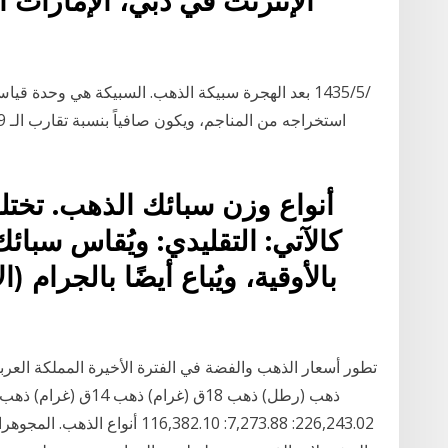
الإنترنت في دبي، الإمارات ا
أنواع وزن سبائك الذهب. تخت
كالآتي: التقليدي: ويُقاس سبائ
226,243.02: 7,273.88: 6,382.10