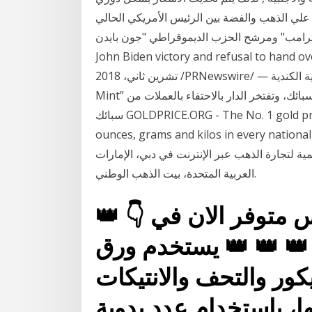
ة علي الذهب والفضة بين الرئيس الأمريكي الحالي
امب" ومرشح الحزب الديموقراطي "جون بايدن" possibilities 🇺🇸 _ Trump win _ John Biden win _
John Biden victory and re #سبائك. أوتاوا، أونتاريو، 6 نوفمبر /
تشرين ثاني، 2018 /PRNewswire/ — طالما اشتهرت دار سك العملة الملكية الكندية “Royal Canadian
Mint” بتحديدها “معايير الذهب” لتصنيع العملات المصقولة ومن السبائك، وتفتخر الدار بالاحتفاء بالعملات من
سبائك GOLDPRICE.ORG - The No. 1 gold price site for fast loading live gold price charts in
ounces, grams and kilos in eve. تجارة الذهب المباشرة – استثمر
ية لتجارة الذهب عبر الإنترنت في دبي، الإمارات
العربية المتحدة، بيت الذهب الوطني.
 متوفر الان في 👇 👑
ة 👑 👑 👑 يستخدم ورق
ور والتحف والانتيكات
ها، باستخدام عدد يدوية