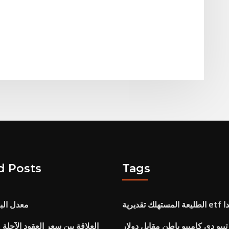
d Posts
Tags
ديرية etf كندا
معدل البط
تيبو دي كامبيو باطن مقابل دولار
العلاقة بين سعر العقود الآجلة