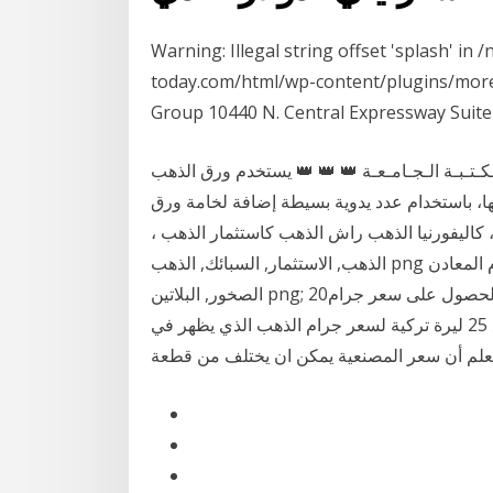
Warning: Illegal string offset 'splash' i
today.com/html/wp-content/plugins/more-f
Group 10440 N. Central Expressway Suite
ـتـبـة الـجـامـعـة 👑 👑 👑 يستخدم ورق الذهب
ها، باستخدام عدد يدوية بسيطة إضافة لخامة ورق
ك الذهب الفاخرة ، كاليفورنيا الذهب راش الذهب كاستثمار الذهب ،
الذهب, الاستثمار, السبائك, الذهب png الكتلة الذهبية فضية خام المعادن Chuquicamata والفضة, الذهب,
الصخور, البلاتين png; 20‏‏/5‏‏/1442 بعد الهجرة اسعار الذهب مع المصنعية. يمكنك الحصول على سعر جرام
الذهب اليوم في تركيا مع المصنعية مع خلال اضافة مبلغ 25 ليرة تركية لسعر جرام الذهب الذي يظهر في
العلم أن سعر المصنعية يمكن ان يختلف من قطعة