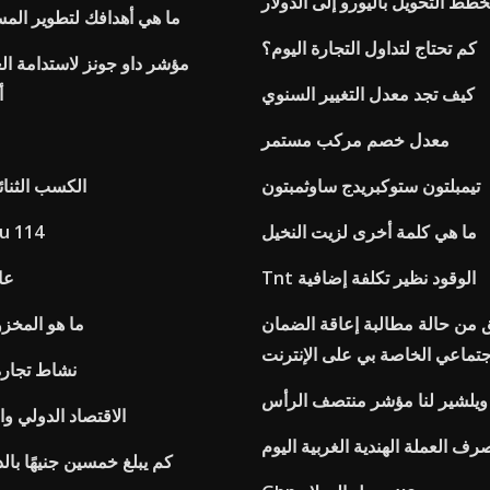
طط التحويل باليورو إلى الدولار
ما هي أهدافك لتطوير الم
كم تحتاج لتداول التجارة اليوم؟
مؤشر داو جونز لاستدامة ا
كيف تجد معدل التغيير السنوي
أ
معدل خصم مركب مستمر
تيمبلتون ستوكبريدج ساوثمبتون
الكسب الثنائ
ما هي كلمة أخرى لزيت النخيل
u 114
Tnt الوقود نظير تكلفة إضافية
عائ
 من حالة مطالبة إعاقة الضمان
ما هو المخزو
جتماعي الخاصة بي على الإنترنت
نشاط تجارة
ويلشير لنا مؤشر منتصف الرأس
الاقتصاد الدولي و
ف العملة الهندية الغربية اليوم
كم يبلغ خمسين جنيهًا بالد