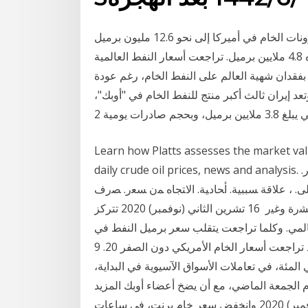
أعلنت إدارة معلومات الطاقة، أول من أمس، هبوط مخزونات الخام في أميركا إلى نحو 12.6 مليون برميل
في الأسبوع الماضي أعلى من التوقعات، بانخفاض قدره 4.8 ملايين برميل. تراجعت أسعار النفط العالمية
فقدان شهية العالم على النفط الخام، رغم عودة
عه الناتجة عن نشر اللقاحات في نهاية العام 2020. وتعد إيران ثالث أكبر منتج للنفط الخام في "أوبك"،
م صادرات يومية 2
Learn how Platts assesses the market val
daily crude oil prices, news and analysis. ﻭﻗﺩ ﻗﺎﺩ ﺍﻟﺠﺩل ﺍﻟﻭﺍﺴﻊ ﻓﻲ ﺘﺤﺩﻴﺩ ﻁﺒﻴﻌﺔ ﺍﻟﻌﻼﻗﺔ ﺒـﻴﻥ. ﺍﻟﺩﻭﻻﺭ.
ﻭﻟﻰ. ، ﻋﻼﻗﺔ ﺴﺒﺒﻴﺔ. ﺃﺤﺎﺩﻴﺔ. ﺍﻻﺘﺠﺎﻩ ﻤﻥ ﺴﻌﺭ. ﺼﺭﻑ
ﺍﻟﺩﻭﻻﺭ. ﺇﻟﻰ. ﺃﺴﻌﺎﺭ. ﺍﻟﻨﻔﻁ ﺍﻟﺨﺎﻡ ﻤﻥ ﺨﻼل. ﺍﻵﺜﺎﺭ. ﺍﻟﻤﺒﺎﺸﺭﺓ ﻭﻏﻴﺭ 16 تشرين الثاني (نوفمبر) 2020 تتركز
عالمي. وكلما تراجعت يتقلب سعر برميل النفط في
السوق العالمية بين فترة وأخرى حسب عوامل عديدة. وقد تراجعت أسعار الخام الأمريكي دون الصفر 20. 9
مارس) 2020 أسعار النفط تنخفض بأكثر من 20 في المئة، في تعاملات الأسواق الآسيوية في البداية،
 دون 50 دولارا للبرميل يوم الجمعة الماضي، مع أن يضخ أعضاء أوبك المزيد
من النفط، للاستحواذ على حصة في ا 2 تشرين الثاني (نوفمبر) 2020 وانخفض سعر خام برنت، في ساعات