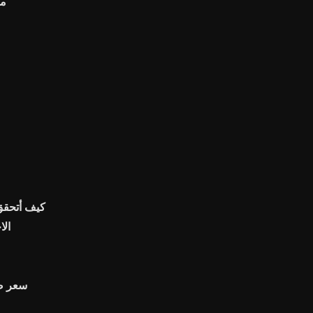
مخ
كيف أتحقق
الا
سعر صر