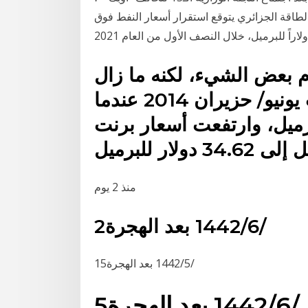
طاقة الجزائري يتوقع استقرار أسعار النفط فوق
م بعض الشيء، لكنه ما زال
أقل بكثير جدا من مستويات يونيو/ حزيران 2014 عندما
115 دولارا للبرميل، وارتفعت أسعار برنت
منذ 2 يوم
2‏‏/6‏‏/1442 بعد الهجرة
15‏‏/5‏‏/1442 بعد الهجرة
5‏‏/6‏‏/1442 بعد الهجرة