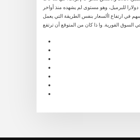
التداول في الأسواق الآسيوية، إلى أدنى مستوى فبلغ 35.74 دولارا للبرميل، وهو مستوى لم يشهده منذ أواخر
 يسهم في ارتفاع األسعار بنفس الطريقة التي يعمل