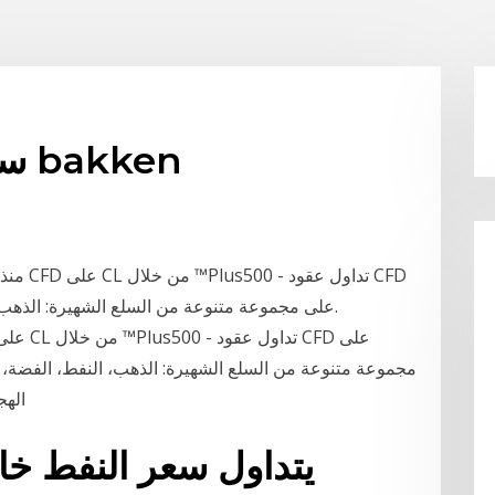
سعر السوق للنفط الخام bakken
على مجموعة متنوعة من السلع الشهيرة: الذهب، النفط، الفضة، الغاز الطبيعي، البنزين وغير ذلك.
الهجرة 1‏‏/6‏‏/1442 بعد اله
يتداول سعر النفط خ