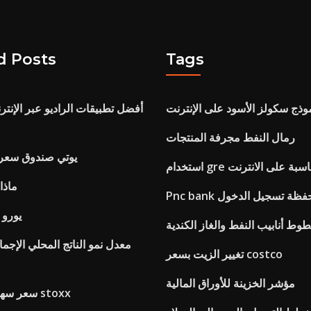
d Posts
Tags
وذج سكولز الأسود على الإنترنت
أفضل تطبيقات الراديو عبر الإنت
رمال النفط مجرفة المنتجات
يوتي صندوق سعر 
خدام gre حاسبة على الانترنت
ماذا مع
هري محفظة تسجيل الدخول
52000 يو
وط أنابيب النفط والغاز الكندية
معدل نمو الناتج المحلي الإجم
تغيير الزيت بسعر costco
مؤشر الخزينة للأوراق المالية
سعر سهم البنوك اليورو stoxx