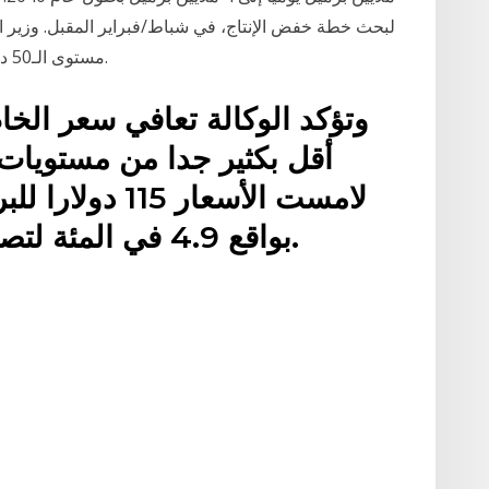
لبحث خطة خفض الإنتاج، في شباط/فبراير المقبل. وزير ال
مستوى الـ50 دولاراً للبرميل، خلال النصف الأول من العام 2021.
وتؤكد الوكالة تعافي سعر الخا
لامست الأسعار 
بواقع 4.9 في المئة لتصل إلى 34.62 دولار للبرميل.