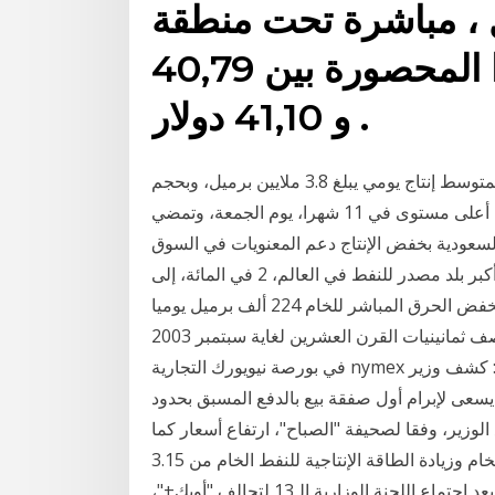
رميل ، مباشرة تحت منطقة
مستوى المقاومه القويه جدا المحصورة بين 40,79
و 41,10 دولار .
وتعد إيران ثالث أكبر منتج للنفط الخام في "أوبك"، بمتوسط إنتاج يومي يبلغ 3.8 ملايين برميل، وبحجم
صادرات يومية 2 شفق نيوز/ تماسكت أسعار النفط قرب أعلى مستوى في 11 شهرا، يوم الجمعة، وتمضي
سعودية بخفض الإنتاج دعم المعنويات في السوق
النفطية. ونما استهلاك الخام بمصافي التكرير في المملكة، أكبر بلد مصدر للنفط في العالم، 2 في المائة، إلى
2.4 مليون برميل يوميا في تشرين الأول (أكتوبر )، بينما انخفض الحرق المباشر للخام 224 ألف برميل يوميا
بلغ سعر برميل النفط الخام المعدّل حسب التضخم من منتصف ثمانينيات القرن العشرين لغاية سبتمبر 2003
في بورصة نيويورك التجارية nymex أقل من 25 دولار أمريكي للبرميل الواحد عمومًا. مباشر: كشف وزير
 يسعى لإبرام أول صفقة بيع بالدفع المسبق بحدود
ع الوزير، وفقا لصحيفة "الصباح"، ارتفاع أسعار كما
تخطط ذات الشركة لحفر حوالي 400 بئر جديدة للنفط الخام وزيادة الطاقة الإنتاجية للنفط الخام من 3.15
ملايين برميل يوميا إلى 4 ملايين برميل بحلول عام 2040. بعد اجتماع اللجنة الوزارية الـ13 لتحالف "أوبك+"،