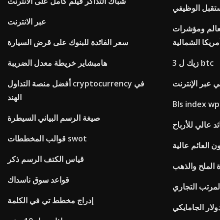
شباك التذاكر فيلم كامل على الانترنت
ستقبل الوظيفي
عبر الانترنت
لعالم ومؤشرات
مريكا الشمالية
سعر الفائدة للبنوك على قرض السيارة
3 زيك ل btc
هامبشاير خريطة معدل الضريبة
ي عبر الإنترنت
أفضل منصة التداول cryptocurrency في
الهند
Bls index wp
صيغة الرسم البياني السيطرة
د عالي للأرباح
قوالب المخططات swot
ن العائم عالية
قياس الكتف الرسم ذكر
 الملح والذهب
قواعد سوق ناسداك
المرتب التجاري
إدراج مخطط تي في الكلمة
ولار الجامايكي