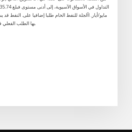
مايو/أيار. اآلجلة للنفط الخام طلبا إضافيا على. النفط قد
بها الطلب الفعلي في السوق الفورية. وا ذا كان من المتوقع أن ترتفع.