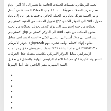
gbp - الجنيه البريطاني. تقييمات العملات الخاصة بنا تشير إلى أنّ أكثر
أسعار صرف العملات شيوعًا بالنسبة لـ جنيه المملكة المتحدة هي أسعار
gbp إلى eur. رمز العملة الخاص بـ جنيهات هو gbp، ورمز العملة هو £.
تحويل العملات من الجنيه الاسترليني gbp الى الدولار الكندي cad ، محول
العملات من جنيه إسترليني الى دولار كندي. تحويل العملات من الجنيه
الاسترليني gbp الى الدولار الأسترالي aud ، محول العملات من جنيه
إسترليني الى دولار أسترالي. التحليل الفنّي – الجنيه الإسترليني مقابل
الدولار الأمريكي (gbp/usd): يحاول إنهاء الاتجاه الهابط نشرت يوم
‏2020/05/19 في تمام الساعة 09:12 بتوقيت غرينتش حقق زوج الجنيه
الإسترليني مقابل الدولار الأمريكي مكاسب معتدلة خلال الحركات
الصعودية الأخيرة. لكن مع خط الاتجاه الرئيسي الهابط والفشل في تحقيق
القمة الشهرية يبقي البائعين على أمل الهبوط.