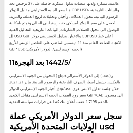
عالمية, مبتكرة ولديها منصات تداول مبتكرة, حاصلة على 27 ترخيص تجد
هنا سعر الجنيه الاسترليني مقابل الدولار GBP USD، والبيانات التاريخية،
الرسوم البيانية، محول العملات، وأخبار، وتحليلات لزوج العملة، والمزيد.
أحصل على سعر الدولار أمريكي جنيه إسترليني الحالي وتمتع بامكانية
الوصول الى محول العملات, الشارتات, البيانات التاريخية التحاليل الفنية
لل USD GBP والاخبار. يتداول الاسترليني دولار GBPUSD أعلى خط
الاتجاه الصاعد القائم منذ 11 ديسمبر الماضي على الفاصل الزمني للأربع
GBP USD(الجنيه الإسترليني/ الدولار الأمريكي)
11‏‏/5‏‏/1442 بعد الهجرة
التحويل من الجنيه الاسترليني ( gbp) إلى الدولار الأسترالي ( aud) و
بالعكس. يشمل أسعار الصرف التاريخية والرسوم البيانية. يناير 21, 2021
أخبار الجنيه الإسترليني الدولار gbp/usd خلال جلسة تداول الامس هوى
سعر زوج العملات الجنيه الاسترلينى مقابل الكندى GBP/CAD الى مستوى
الدعم 1.7198 عقب أعلان بنك كندا عن قرارات سياسته النقدية.
سجل سعر الدولار الأمريكي عملة
الولايات المتحدة الأمريكية usd