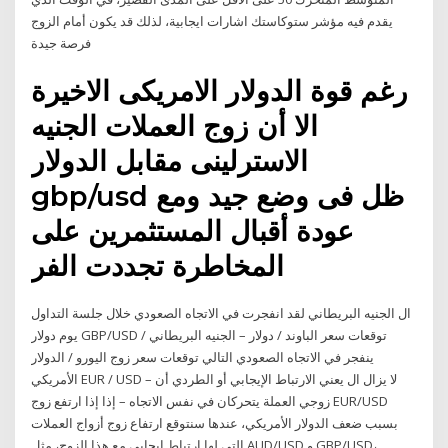
يقدم فيه مؤشر ستوكاستك اشارات ايجابية، لذلك قد يكون أمام الزوج
فرصة جيدة
رغم قوة الدولار الامريكى الاخيرة
الا أن زوج العملات الجنيه
الاسترلينى مقابل الدولار
gbp/usd ظل فى وضع جيد ومع
عودة أقبال المستثمرين على
المخاطرة تجددت الفر
ال الجنيه البريطاني لقد انفجرت في الاتجاه الصعودي خلال جلسة التداول
يوم دولار GBP/USD / توقعات سعر الباوند / دولار – الجنيه البريطاني
ينفجر في الاتجاه الصعودي التالي توقعات سعر زوج اليورو / الدولار
الأمريكي EUR / USD – لا يزال ال يعني الارتباط الإيجابي أو الطردي أن
زوجي العملة يتحركان في نفس الاتجاه – إذا إذا ارتفع زوج EUR/USD
بسبب ضعف الدولار الأمريكي، عندها سنتوقع ارتفاع زوج أزواج العملات
التي لها ارتباط إيجابي مع هذا الزوج، مثل AUD/USD و GBP/USD،