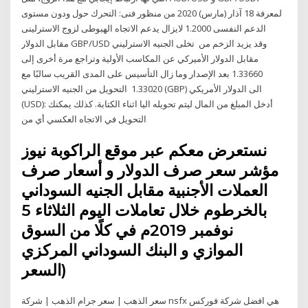
لمعرفة 18 آذار (مارس) 2020 من منظور فنى: التحرك حول ودون مستوى
الدعم النفسى 1.2000 لايزال يدعم الاتجاه الهبوطى لزوج الاسترلينى
مقابل الدولار GBP/USD وقد يزيد الزخم من تخلى الجنيه الاسترليني
مقابل الدولار الأميركي عن المكاسب الأولية وتراجع مرة أخرى إلى
1.33660 بعد الإصدار وما زال التأسيس على المدى القريب سالبًا مع
1.33020 التحويل من الجنيه الاسترليني (GBP) الى الدولار الأمريكي
(USD): أدخل المبلغ من المال ليتم تحويله اليا اثناء الكتابة. كذلك يمكنك
التحويل في الاتجاه العكسي أي من
نستعرض معكم عبر موقع الراكوبة نيوز
مؤشر سعر صرف الدولار و أسعار صرف
العملات الأجنبية مقابل الجنيه السوداني
بالخرطوم خلال تعاملات اليوم الثلاثاء 5
نوفمبر 2019م في كلًا من السوق
الموازي و البنك السوداني المركزي
(السعر
سعر الذهب | سعر جرام الذهب | شركة nsfx هي افضل شركة فوركس