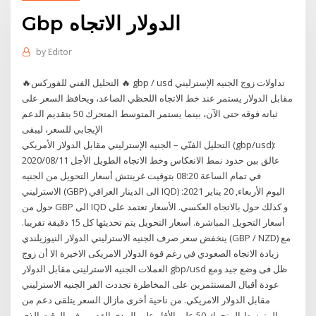
Gbp الدولار الاتجاه
by
Editor
🔥التحليل الفني للفوركس 🔥 gbp / usd تداولات زوج الجنيه الإسترليني
مقابل الدولار يستمر عند خط الاتجاه اللحظي الصاعد، ويحافظ السعر على
ثباته فوقه حتى الآن، بينما يستمر المتوسط المتحرك 50 بتقديم الدعم
الإيجابي للسعر، ليبقى
التحليل الفنّي – الجنيه الإسترليني مقابل الدولار الأمريكي (gbp/usd):
عالق بين حدود نمط الانعكاس وخط الاتجاه الطويل الأجل ‏2020/08/11
في تمام الساعة 08:20 بتوقيت غرينتش أسعار التحويل من الجنيه
الاسترليني (GBP) الى الدينار العراقي IQD) اليوم الأربعاء, 20 يناير 2021:
حول من GBP الى IQD و كذلك حول بالاتجاه العكسي. الأسعار تعتمد على
أسعار التحويل المباشرة. أسعار التحويل يتم تحديثها كل 15 دقيقة تقريبا.
ينخفض سعر صرف الجنيه الاسترليني الدولار النيوزيلندي (GBP / NZD) مع
زيادة الاتجاه الصعودي في رغم قوة الدولار الامريكى الاخيرة الا أن زوج
العملات الجنيه الاسترلينى مقابل الدولار gbp/usd ظل فى وضع جيد ومع
عودة أقبال المستثمرين على المخاطرة تجددت الفر الجنيه الاسترليني
مقابل الدولار الامريكي. من ناحية أخرى مازال السعر يتلقى دعم من
المتوسط المتحرك 50 على الأقل على المدى القصير، في الوقت الذي