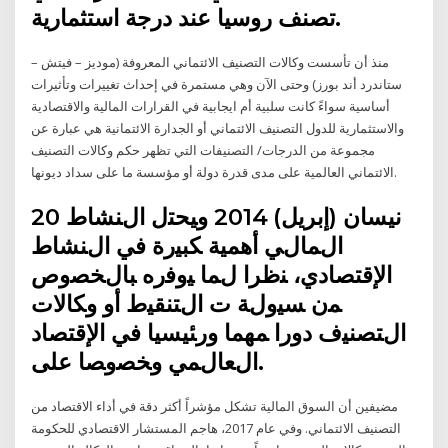
تصنف روسيا عند درجة استثمارية.
منذ أن تأسست وكالات التصنيف الائتماني المعروفة (موديز – فيتش –
ستاندرد أند بورز) وحتى الآن وهي مستمرة في إحداث تغييرات وتأثيرات
أساسية سواءً كانت سلبية أم ايجابية في القرارات المالية والاقتصادية
والاستثمارية للدول التصنيف الائتماني أو الجدارة الائتمانية هي عبارة عن
مجموعة من الدرجات/ التصنيفات التي تظهر حكم وكالات التصنيف
الائتماني العالمية على مدى قدرة دولة أو مؤسسة ما على سداد ديونها.
20 نيسان (إبريل) 2014 وﻴﺤﺘل اﻝﻨﺸﺎط
اﻝﻤﺎﻝﻲ أﻫﻤﻴﺔ ﻜﺒﻴرة ﻓﻲ اﻝﻨﺸﺎط
اﻹﻗﺘﺼﺎدي، ﻨظرا ﻝﻤﺎ ﻴوﻓرﻩ ﺒﺎﻝﺨﺼوص
ﻤن ﺴﻴوﻝﺔ ت اﻝﺘﻨﻘﻴط أو وﻜﺎﻻت
اﻝﺘﺼﻨﻴف دورا ﻤﻬﻤﺎ ورﺌﻴﺴﻴﺎ ﻓﻲ اﻹﻗﺘﺼﺎد
اﻝﻌﺎﻝﻤﻲ وﺨﺼوﺼﺎ ﻋﻠﻰ.
مضيفين أن السوق المالية تشكل مؤشراً أكثر دقة في أداء الاقتصاد من
التصنيف الائتماني. وفي عام 2017، هاجم المستشار الاقتصادي للحكومة