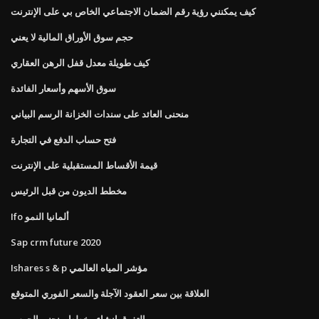
كيف يمكنني رؤية رقم الضمان الاجتماعي الخاص بي على الإنترنت
حجم سوق الأوراق المالية لا يعني
كيف طويلة معدل قفل الرهن العقاري
سوق الأسهم وأسعار الفائدة
منحنى العائد على سندات الخزانة الرسم البياني
فتح حساب الدفع في التجارة
قيمة الأقساط المستقبلية على الإنترنت
مخطط الديون من قبل الرئيس
Ifo ألمانيا النمو
Sap crm future 2020
Ishares s & p مؤشر المياه العالمي
العلاقة بين سعر العقود الآجلة والسعر الفوري المتوقع
التفوق إنشاء مخطط منحنى الجرس