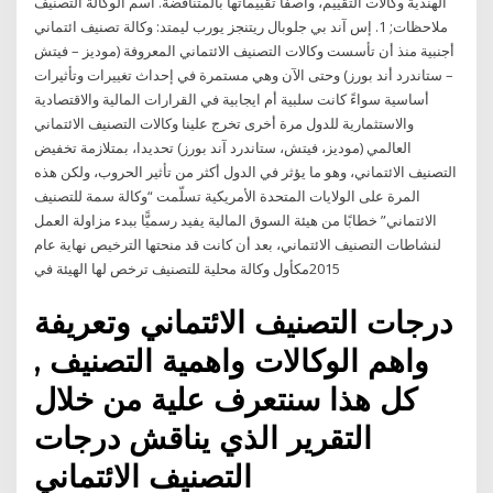
الهندية وكالات التقييم، واصفاً تقييماتها بالمتناقضة. اسم الوكالة التصنيف
ملاحظات; 1. إس آند بي جلوبال ريتنجز يورب ليمتد: وكالة تصنيف ائتماني
أجنبية منذ أن تأسست وكالات التصنيف الائتماني المعروفة (موديز – فيتش
– ستاندرد أند بورز) وحتى الآن وهي مستمرة في إحداث تغييرات وتأثيرات
أساسية سواءً كانت سلبية أم ايجابية في القرارات المالية والاقتصادية
والاستثمارية للدول مرة أخرى تخرج علينا وكالات التصنيف الائتماني
العالمي (موديز، فيتش، ستاندرد آند بورز) تحديدا، بمتلازمة تخفيض
التصنيف الائتماني، وهو ما يؤثر في الدول أكثر من تأثير الحروب، ولكن هذه
المرة على الولايات المتحدة الأمريكية تسلّمت “وكالة سمة للتصنيف
الائتماني” خطابًا من هيئة السوق المالية يفيد رسميًّا ببدء مزاولة العمل
لنشاطات التصنيف الائتماني، بعد أن كانت قد منحتها الترخيص نهاية عام
2015مكأول وكالة محلية للتصنيف ترخص لها الهيئة في
درجات التصنيف الائتماني وتعريفة
واهم الوكالات واهمية التصنيف ,
كل هذا سنتعرف علية من خلال
التقرير الذي يناقش درجات
التصنيف الائتماني