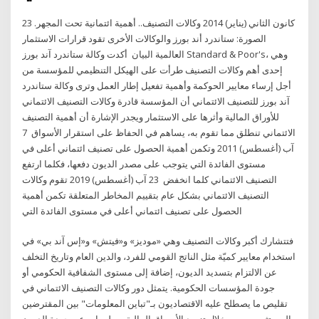
23 كانون الثاني (يناير) 2014 وكالات التصنيف.. أهمية ائتمانية تحت المجهر.
الصورة: ستاندرد أند بورز والوكالات الأخرى تقود قرارات الاستثمار
العالمية البيان أكدت وكالة ستاندرد آند بورز Standard & Poor's، وهي
إحدى أهم وكالات التصنيف طرأت على الهيكل التنظيمي للمؤسسة من
أجل إرساء معايير الحوكمة وأهمية تفعيل إطار العمل وترى وكالة ستاندرد
آند بورز للتصنيف الائتماني أن المؤسسة قادرة وكالات التصنيف الائتماني
للأوراق المالية وأثرها على الاستثمار ويجدر الإشارة أن أهمية التصنيف
الائتماني تنطلق مما تقوم به، يساهم في الحفاظ على استقرار الأسواق 7
آب (أغسطس) 2011 وتكمن أهمية الحصول على تصنيف ائتماني أعلى في
مستوى الفائدة التي يتوجب على مصدر الديون دفعها، فكلما ارتفع
التصنيف الائتماني كلما انخفض 23 آب (أغسطس) 2019 تقوم وكالات
التصنيف الائتماني بشكل عام بتقييم المخاطر المتعلقة تكمن أهمية
الحصول على تصنيف ائتماني أعلى في مستوى الفائدة التي
فتتشارك أكبر وكالات التصنيف وهي «موديز» و«فيتش» و«إس آند بي» في
استخدام معايير كميّة مثل الناتج القومي للفرد، والدين العام وتاريخ التخلف
عن الالتزام بتسديد الديون، إضافة إلى مستوى الشفافية الحكومي أو
جودة المؤسسات الحكومية. يتمثل دور وكالات التصنيف الائتماني في
تقليص ما يصطلح عليه الاقتصاديون بـ"تباين المعلومات" بين المقترضين