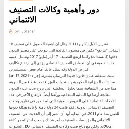
دور وأهمية وكالات التصنيف
الائتماني
by
Publisher
18 تشرين الأول (أكتوبر) 2011 وقال ان اهمية الحصول على تصنيف
ائتماني "مرتفع" تكمن في مستوى الفائدة التي يتوجب على مصدر الديون
دفعها (كالسندات) وكلما ارتفع التصنيف 17 أيار (مايو) 2017 وتتمثل أهمية
هذه القضية في أن انخفاض التصنيف الائتماني يؤدي إلى ارتفاع تكاليف
اقتراض الدولة وقد يمثل عائقا أمام بعض المستثمرين.
Jan 17, 2021 · سنت سلطنة عمان قانونا جديدا للبرلمان يشترط إجراء
محادثات الميزانية الحكومية واستجواب الوزراء تحت غطاء من السرية،
مما يحد من الشفافية بينما تحاول السلطنة التي ترزح تحت عبء الديون
معالجة أوضاعها المالية المتداعية ووثّقنا أيضاً الارتفاع الأخير في عدد
الأحداث الائتمانية على القروض الصينية التي لم تظهر في تقارير وكالات
التصنيف الائتماني الدولية، فقد قامت 24 دولة نامية بإعادة هيكلة ديونها
للصين منذ عام 2011. في البداية أود أن أشير إلى أن الحديث عن التصنيف
الائتماني والمؤسسات المعنية به أمر شائك وصعب احتوائه من كافة
مجالاته، ولكن مع ذياع صيت وكالات التصنيف الائتماني خلال السنوات