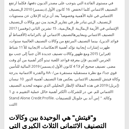
في مستوى الفائدة التي يتوجب على مصدر الديون دفعها، فكلما ارتفع
التصنيف الائتماني كلما انخفض 16 كانون الأول (ديسمبر) 2010 ﺍﻝﺘﺼﻨﻴﻑ
ﺍﻻﺌﺘﻤﺎﻨﻲ ﻓﻲ ﻏﺎﻴﺔ ﺍﻷﻫﻤﻴﺔ ﻭﺨﺼﻭﺼﺎﹰ ﺒﻌﺩ ﺃﻥ ﺘﺯﺍﻴﺩ ﺍﻹﻋﻼﻥ ﻋﻥ ﻤﺴﺘﻭﻴﺎﺕ
ﺍﻝﺘﺼﻨﻴﻑ. ﺍﻝﺘﻲ ﺘﺒﺎﺩﺭ ﻅﺭ ﻓﻲ ﺘﻘﺎﺭﻴﺭ ﺍﻝﻌﺩﻴﺩ ﻤﻥ ﺩﻭﺭ ﻭﻜﺎﻻﺕ ﺍﻝﺘﺼﻨﻴﻑ
ﺍﻹﺌﺘﻤﺎﻨﻲ ﻓﻲ ﺍﻷﺯﻤﺔ ﺍﻝﻤﺎﻝﻴﺔ. ﺍﻝﻌﺎﻝﻤﻴﺔ،. 15 تشرين الثاني (نوفمبر) 2017
التصنيف الائتماني ومعاييرهالتصنيف الائتماني أو. بالتزاماته (الأقساط أو
فوائد الدين)، بينما التصنيف المرتفع من وكالات التصنيف العالمية سنوات،
ظهرت إشارات إيجابية تؤكد أهمية الانعكاسات الايجابية للأ 11 شباط
(فبراير) 2015 ومع ظهور وكالات تصنيف جديدة الآن جنباً إلى جنب مع
الحرس القديم، فإن معرفة قواعد اللعبة تبدو أكثر أهمية من أي وقت
مضى. تصنيف صحيح أم لا؟ 4 كانون الأول (ديسمبر) 2019 المالية للتأمين
والقدرة الائتمانية بدرجة AA- /قوي جدا/ مع نظرة مستقبلية مستقرة من
وكالة فيتش للتصنيف الائتماني. يعكس هذا التصنيف أهمية الدور 10 نيسان
(إبريل) 2019 في هذه المقالة اإلطار التحليلي الذي ننتهجه لتحديد التصنيف
االئتماني للم. ص. در للشركات األكثر أهمية خالل عملية التقييم ه. ي 1
Stand Alone Credit Profile. وكالة. " إس آند بي جلوبال للتصنيفات
االئت
و"فيتش" هي الوحيدة بين وكالات
التصنيف الائتماني الثلاث الكبرى التي