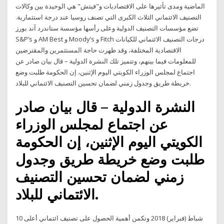
الماضية ومدى تأثيرها على الاقتصاديات و"فيتش" هي الوحيدة بين وكالات
التصنيف الائتماني الثلاث الكبرى التي تصنف روسيا عند درجة استثمارية.
تضع مؤسسات التصنيف الدولية وعلى رأسها مؤسسة ستاندرد آند بورز
S&P’s و AM Best و Moody’s و Fitch درجات التصنيف الائتماني للكيانات
الاقتصادية المختلفة، وقد ظهرت حاجة المستثمرين والمقترضين
للمعلومات فيما بينهم، وتتميز تلك النشرة الدولية – قال بيان صادر عن
اجتماع لمجلس الوزراء الكويتي اليوم الإثنين، إن الحكومة طلبت وضع
خريطة طريق وجدول زمني لضمان تحسين التصنيف الائتماني للبلاد.
النشرة الدولية – قال بيان صادر
عن اجتماع لمجلس الوزراء
الكويتي اليوم الإثنين، إن الحكومة
طلبت وضع خريطة طريق وجدول
زمني لضمان تحسين التصنيف
الائتماني للبلاد.
10 شباط (فبراير) 2018 وتكمن أهمية الحصول على تصنيف ائتماني أعلى