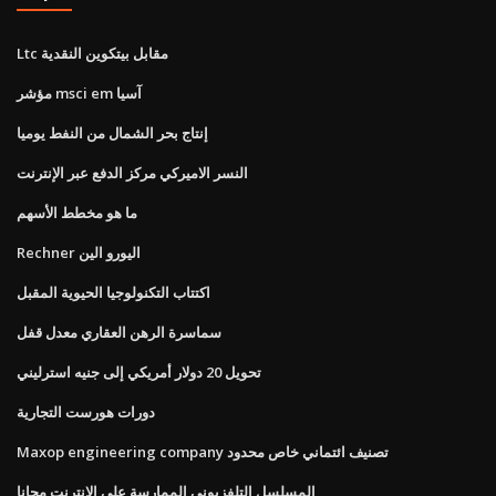
Ltc مقابل بيتكوين النقدية
مؤشر msci em آسيا
إنتاج بحر الشمال من النفط يوميا
النسر الاميركي مركز الدفع عبر الإنترنت
ما هو مخطط الأسهم
Rechner اليورو الين
اكتتاب التكنولوجيا الحيوية المقبل
سماسرة الرهن العقاري معدل قفل
تحويل 20 دولار أمريكي إلى جنيه استرليني
دورات هورست التجارية
Maxop engineering company تصنيف ائتماني خاص محدود
المسلسل التلفزيوني الممارسة على الانترنت مجانا