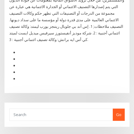
والمستثمرين، من خلال تزويد الأسواق المالية بمعلومات عن جودة الديون
التي يتم إصدارها التصنيف الائتماني أو الجدارة الائتمانية هي عبارة عن
مجموعة من الدرجات أو التصنيفات التي تظهر حكم وكالات التصنيف
الائتماني العالمية على مدى قدرة دولة أو مؤسسة ما على سداد ديونها.
التصنيف ملاحظات; 1. إس آند بي جلوبال ريتنجز يورب ليمتد: وكالة تصنيف
ائتماني أجنبية : 2. شركة موديز أنفيستورز سيرفيس ميديل ايست لميتد
كي أس ايه برانش: وكالة تصنيف ائتماني أجنبية : 3.
Go