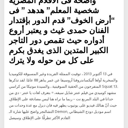
واضحة فى الأفلام المصرية
شخصية المعلم” هدهد ” فى
“أرض الخوف” قدم الدور بإقتدار
الفنان حمدى غيث و يعتبر أروع
أدواره حيث تقمص دور التاجر
الكبير المتدين الذى يغدق بكرم
على كل من حوله ولا يترك
في 13 أكتوبر 2013 ، توفيت الممثلة الفريدة وغير المسبوقة للكوميديا
والسخرية أولغا أليكساندروفنا أروسيفا عن عمر يناهز 88 عامًا. لقد تذكرها
المتفرجون من الحقبة السوفيتية ، والسيدة مونيكا من كراسي Squat 13.
مشهد كوميدي من فيلم عنتر شايل سيفه، = بتعرف لغات يا عنتر - دي من
حدانا في البلد المربع نت – ربما ما نراه هنا ليس مصادفة على الإطلاق,
حيث أنّ هنالك فيديو على يوتيوب يظهر فيه فان ديزل مع عدة وحدات من
التشالنجر واضح عليها شارة الـ Demon, اسم موديل دودج الشيطاني
القادم الأكثر تطرفًّا على الإطلاق. وسيصل