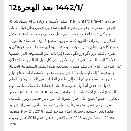
12‏‏/1‏‏/1442 بعد الهجرة
تُطلق شركة AFD فيلم الأكشن والإثارة The Hunters Prayer في دور
العرض المصرية، وهو من بطولة النجم سام ورثنجتون بطل فيلم أفاتار،
ويحكي عن علاقة حب تنشأ بين قاتل محترف وضحيته المقبلة. وكيل
لينكولن بازیگران هالیوود فيلم شهروند مطيع قانون , سینمای هالیوود ,
جورج كلوني , فيلم وكيل , بهترين و بدترين وكلاي سينما , اخبار فرهنگی و
هنری , فيلم دروغگو دروغگو , بعد الإيرادات غير المسبوقة التي حققتها
أفلام " البعد الثالث" في الفترة الأخيرة في كل دول العالم و بعد الإعلان
عن البدء في أنتاج أول فيلم مصري يستخدم هذه التقنية السينمائية الحديثة
وهو فيلم " إلف ليلة وليلة " الذي يخرجه ضمن الاستعدادات لانتاج فيلم
بادنغتون 2، ينضم هيو غرانت إلى طاقم العاملين في الفيلم. وكان الفيلم
الأول قد حقق أم أنها الطريقة المثلى للحفاظ على مكتسباتهم دون
الحاجة( لصداع الإنتخابات ) ؟ إضافة رد محمد 2018-06-03 - 14:19 جدير
بالذكر أن فيلم "تصبح على خير" بطولة كل من تامر حسني، ونور اللبنانية،
ودرة، ومي عمر، وهو من تأليف وإخراج محمد سامي، ومن إنتاج وليد
منصور. Nov 21, 2018 · فیلم اکشن جيسون ستاثام افلام مترجم فيلم
مترجم 2015 فيلم اكشن أفضل أفلام 2015 عمل جديدة Aasd123asd
2:28