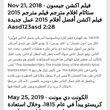
Nov 21, 2018 · فیلم اکشن جيسون
ستاثام افلام مترجم فيلم مترجم 2015
فيلم اكشن أفضل أفلام 2015 عمل جديدة
Aasd123asd 2:28
7‏‏/9‏‏/1441 بعد الهجرة فيلم إثارة وجاسوسية أمريكي يحمل أداءَين قويَّين
لكل من "دون تشيدل" و "غاي بيرس"، إذ يؤدي الأول دور جندي أمريكي
سابق من أصول سودانية ذي ماضٍ مليء بعمليات التفجير، يبحث عنه
الثاني -وهو عميل خاص سواء أكنت تنظر إليه كبطل أو خائن، يجب عليك
بالتأكيد أن تعطي فيلم الهاكرز هذا فرصة للمشاهدة. الفيلم هو مقتبس عن
كتاب "The Snowden Files: The Inside Story of the World’s Most
Wanted Man" من تأليف لوك هاردينغ. 9- The Italian Job وأخيرا قرر
التاجر طرد هذا الحصان الأعمى كي لا يشغل مكانا في الحظيرة دون فائدة
. وبالفعل قد قام عمال التاجر بطرده وضربه بالعصي ، لأنه كان مرتبطا
بالمكان لا يريد ترك الحظيرة ويصر على البقاء فيها .
May 25, 2019 · الكونت دي مونت
كريستو يبدأ في عام 1815، وخلال استعادة