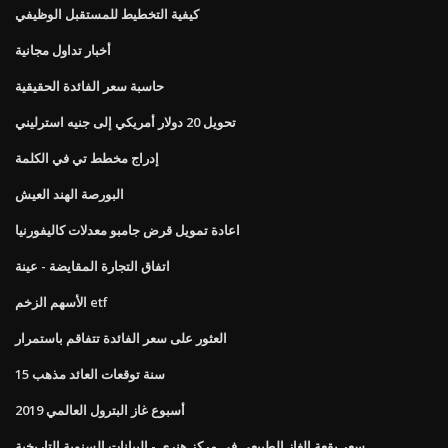
كيفية التخطيط للمستقبل الوظيفي
أخبار تداول مجانية
حاسبة سعر الفائدة الحقيقية
تحويل 20 دولار أمريكي إلى جنيه استرليني
إدراج مخطط تي في الكلمة
البورصة الهند العيش
اعادة تمويل قرض جامبو معدلات كاليفورنيا
اتفاق التجارة المقايضة - عينة
الأسهم الزخم etf
العثور على سعر الفائدة تتفاقم باستمرار
15 سنة توقعات العائد مذهب
أسبوع غاز البترول العالمي 2019
سعر بقعة الغاز الطبيعي في مركز هنري - البيانات السنوية التاريخية