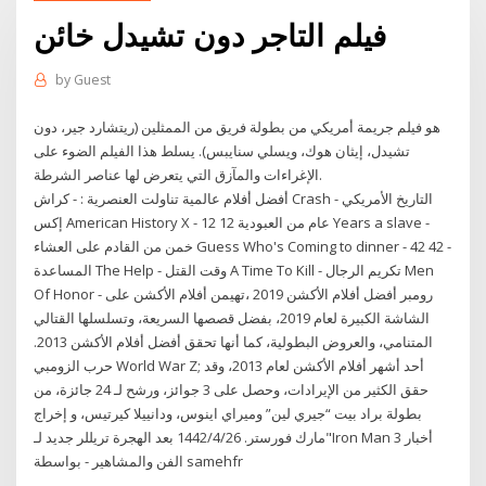
فيلم التاجر دون تشيدل خائن
by
Guest
هو فيلم جريمة أمريكي من بطولة فريق من الممثلين (ريتشارد جير، دون
تشيدل، إيثان هوك، ويسلي سنايبس). يسلط هذا الفيلم الضوء على
الإغراءات والمآزق التي يتعرض لها عناصر الشرطة.
أفضل أفلام عالمية تناولت العنصرية : - كراش Crash - التاريخ الأمريكي
إكس American History X - 12 عام من العبودية 12 Years a slave -
خمن من القادم على العشاء Guess Who's Coming to dinner - 42 42 -
المساعدة The Help - وقت القتل A Time To Kill - تكريم الرجال Men
Of Honor - رومبر أفضل أفلام الأكشن 2019 ،تهيمن أفلام الأكشن على
الشاشة الكبيرة لعام 2019، بفضل قصصها السريعة، وتسلسلها القتالي
المتنامي، والعروض البطولية، كما أنها تحقق أفضل أفلام الأكشن 2013.
حرب الزومبي World War Z; أحد أشهر أفلام الأكشن لعام 2013، وقد
حقق الكثير من الإيرادات، وحصل على 3 جوائز، ورشح لـ 24 جائزة، من
بطولة براد بيت “جيري لين” وميراي اينوس، ودانييلا كيرتيس، و إخراج
مارك فورستر. 26‏‏/4‏‏/1442 بعد الهجرة تريللر جديد لـ"Iron Man 3 أخبار
الفن والمشاهير - بواسطة samehfr