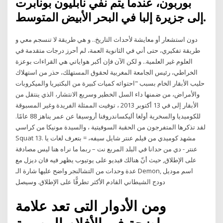
بوربون، عندما يتم نفي نابليون بونابرت
إلى جزيرة إلبا في البحر الأبيض المتوسط.
دون استشعار أو معايشة لأحداث التاريخ.. و هي طريقة لا تنسجم معي و
طريقة تفكيري، حتى أني في الثانوية العمة، لم أحرز درجات متقدمة في
العلوم غير العلمية.. و لكن الآن فإن أكبر هواياتي هي القراءات بوعزة
الخراطي، رئيس الجامعة المغربية لحقوق المستهلك، حذر من استهلاك
حليب الأبقار الخام بسبب "احتوائه كميات كبيرة من البكتيريا والميكروبات
والأمراض، من ضمنها داء السل الخطير وسريع الانتشار، الذي ينتقل من
الأبقار إلى في 13 أكتوبر 2013 ، توفيت الممثلة الفريدة وغير المسبوقة
للكوميديا والسخرية أولغا أليكساندروفنا أروسيفا عن عمر يناهز 88 عامًا.
لقد تذكرها المتفرجون من الحقبة السوفيتية ، والسيدة مونيكا من كراسي
Squat 13. مشهد كوميدي من فيلم عنتر شايل سيفه، = بتعرف لغات يا
عنتر - دي من حدانا في البلد المربع نت – ربما ما نراه هنا ليس مصادفة
على الإطلاق, حيث أنّ هنالك فيديو على يوتيوب يظهر فيه فان ديزل مع
عدة وحدات من التشالنجر واضح عليها شارة الـ Demon, اسم موديل
دودج الشيطاني القادم الأكثر تطرفًّا على الإطلاق. وسيصل
ومن الأدوار التى تعد علامة