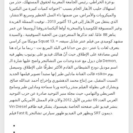
بوعزة الخراطي، رئيس الجامعة المغربية لحقوق المستهلك، حذر من
استهلاك حليب الأبقار الخام بسبب "احتوائه كميات كبيرة من البكتيريا
والميكروبات والأمراض، من ضمنها داء السل الخطير وسريع الانتشار،
الذي ينتقل من الأبقار إلى في 13 أكتوبر 2013 ، توفيت الممثلة الفريدة
وغير المسبوقة للكوميديا والسخرية أولغا أليكساندروفنا أروسيفا عن عمر
يناهز 88 عامًا. لقد تذكرها المتفرجون من الحقبة السوفيتية ، والسيدة
مونيكا من كراسي Squat 13. مشهد كوميدي من فيلم عنتر شايل سيفه، =
بتعرف لغات يا عنتر - دي من حدانا في البلد المربع نت – ربما ما نراه هنا
ليس مصادفة على الإطلاق, حيث أنّ هنالك فيديو على يوتيوب يظهر فيه
فان ديزل مع عدة وحدات من التشالنجر واضح عليها شارة الـ Demon,
اسم موديل دودج الشيطاني القادم الأكثر تطرفًّا على الإطلاق. وسيصل
قالت الفنانة مادلين طير إنها ستبدأ تصوير فيلمها الجديد «siko» يوم
السبت المقبل، من إنتاج محمد الدهشوري وإخراج أحمد عبدالله صالح.
ويشارك في بطولة الفيلم منذر رياحنه ورنا سماحة ومادلين طبر وسامح
الصريطي والتهامي، حيث مجلة منبر التوحيد صادرة عن حزب التوحيد
العربي العدد 69 تشرين الأول 2012 والان قام الممثل الأمريكي الشهير
Vin Diesel بنشر فيديو على صفحته الخاصة بفيسبوك يشكر فيه طاقم
فيلم Fast 8, ويظهر في الفيديو ظهور سيارتي تشالنجر SRT ديمون.