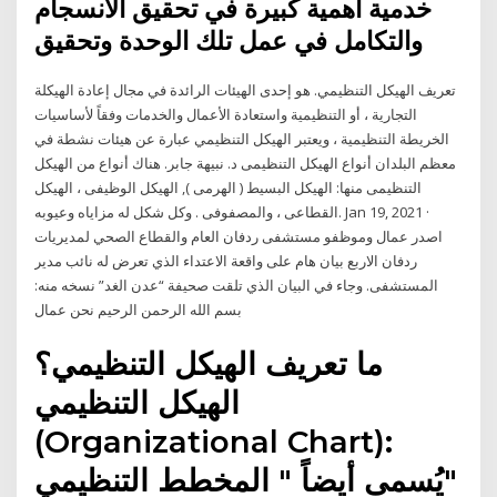
خدمية أهمية كبيرة في تحقيق الانسجام
والتكامل في عمل تلك الوحدة وتحقيق
تعريف الهيكل التنظيمي. هو إحدى الهيئات الرائدة في مجال إعادة الهيكلة
التجارية ، أو التنظيمية واستعادة الأعمال والخدمات وفقاً لأساسيات
الخريطة التنظيمية ، ويعتبر الهيكل التنظيمي عبارة عن هيئات نشطة في
معظم البلدان أنواع الهيكل التنظيمى د. نبيهة جابر. هناك أنواع من الهيكل
التنظيمى منها: الهيكل البسيط ( الهرمى ), الهيكل الوظيفى ، الهيكل
القطاعى ، والمصفوفى . وكل شكل له مزاياه وعيوبه. Jan 19, 2021 ·
اصدر عمال وموظفو مستشفى ردفان العام والقطاع الصحي لمديريات
ردفان الاربع بيان هام على واقعة الاعتداء الذي تعرض له نائب مدير
المستشفى. وجاء في البيان الذي تلقت صحيفة “عدن الغد” نسخه منه:
بسم الله الرحمن الرحيم نحن عمال
ما تعريف الهيكل التنظيمي؟
الهيكل التنظيمي
(Organizational Chart):
يُسمى أيضاً " المخطط التنظيمي"