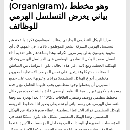
(Organigram)، وهو مخطط
بياني يعرض التسلسل الهرمي
للوظائف
مزايا الهيكل التنظيمي الوظيفي يمتلك الموظفون فكرة واضحة عن
التسلسل الهرمي للشركة. يشعر الموظفون بالأمان في عمهم، لأن أي
مجهود يقومون به لن يمر مرور الكرام، وهذا يساعدهم على تقديم أداء
أفضل. يعتمد الهيكل التنظيمي الوظيفي على التسلسل الهرمي وكذلك
الهيكلية الخطية. ومع ذلك ، في هذه الحالة ، يكون التواصل بين المناطق
المختلفة مفتوحًا وقد يتعين على نفس الموظف الاستجابة لمديرين
مختلفين. أنواع الهياكل التنظيمية: مزاياها وعيوبها! يجب على جميع
المديرين أن يتحملوا وجود منظمتين يجب عليهما التعامل مع واحدة
رسمية والأخرى غير رسمية. التنظيم الرسمي عادة ما يتم تحديده من خلال
مخطط تنظيمي ووصف وظيفي. العلاقات 5‏‏/2‏‏/1440 بعد الهجرة تتم وفقا
للتسلسل الهرمي. هي رسم بياني أو تخطيطي يصور لنا الخطوط العريضة
للهيكل التنظيمي. فوائد الخرائط التنظيمية. إعطاء صورة كاملة عن الهيكل
التنظيمي. وهذا الهيكل التنظيمي بشكل عام يكون ممكنًا فقط في
المؤسسات الصغيرة أو الوحدات الفردية داخل المؤسسات الكبيرة. عندما
تبلغ المؤسسات مستوى حرجًا من حيث الحجم، يمكنها الاحتفاظ بهيكل