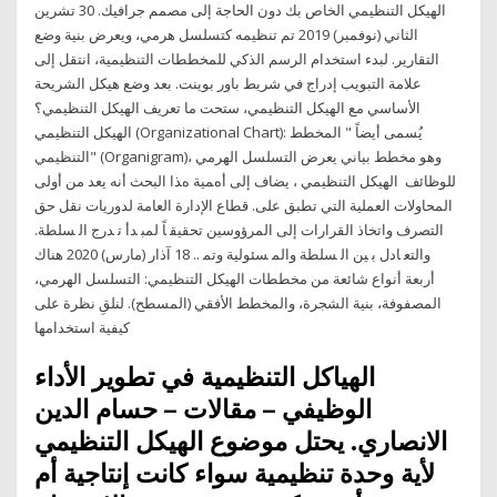
الهيكل التنظيمي الخاص بك دون الحاجة إلى مصمم جرافيك. 30 تشرين
الثاني (نوفمبر) 2019 تم تنظيمه كتسلسل هرمي، ويعرض بنية وضع
التقارير. لبدء استخدام الرسم الذكي للمخططات التنظيمية، انتقل إلى
علامة التبويب إدراج في شريط باور بوينت. بعد وضع هيكل الشريحة
الأساسي مع الهيكل التنظيمي، ستحت ما تعريف الهيكل التنظيمي؟
الهيكل التنظيمي (Organizational Chart): يُسمى أيضاً " المخطط
التنظيمي" (Organigram)، وهو مخطط بياني يعرض التسلسل الهرمي
للوظائف اﻟﻬﻴﻜﻞ اﻟﺘﻨﻈﻴﻤﻲ ، ﻳﻀﺎف إﻟﻰ أهﻤﻴﺔ هﺬا اﻟﺒﺤﺚ أﻧﻪ ﻳﻌﺪ ﻣﻦ أوﻟﻰ
اﻟﻤﺤﺎوﻻت اﻟﻌﻤﻠﻴﺔ اﻟﺘﻲ ﺗﻄﺒﻖ ﻋﻠﻰ. ﻗﻄﺎع اﻹدارة اﻟﻌﺎﻣﺔ ﻟﺪورﻳﺎت ﻧﻘﻞ ﺣﻖ
اﻟﺘﺼﺮف واﺗﺨﺎذ اﻟﻘﺮارات إﻟﻰ اﻟﻤﺮؤوﺳﻴﻦ ﺗﺤﻘﻴﻘ ﺎً ﻟﻤﺒ ﺪأ ﺗ ﺪرج اﻟ ﺴﻠﻄﺔ.
واﻟﺘﻌ ﺎدل ﺑ ﻴﻦ اﻟ ﺴﻠﻄﺔ واﻟﻤ ﺴﺌﻮﻟﻴﺔ وﺗﻤ .. 18 آذار (مارس) 2020 هناك
أربعة أنواع شائعة من مخططات الهيكل التنظيمي: التسلسل الهرمي،
المصفوفة، بنية الشجرة، والمخطط الأفقي (المسطح). لنلقِ نظرة على
كيفية استخدامها
الهياكل التنظيمية في تطوير الأداء
الوظيفي – مقالات – حسام الدين
الانصاري. يحتل موضوع الهيكل التنظيمي
لأية وحدة تنظيمية سواء كانت إنتاجية أم