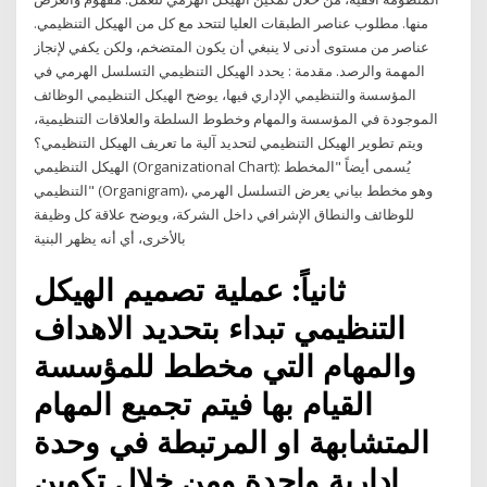
منها. مطلوب عناصر الطبقات العليا لتتحد مع كل من الهيكل التنظيمي.
عناصر من مستوى أدنى لا ينبغي أن يكون المتضخم، ولكن يكفي لإنجاز
المهمة والرصد. مقدمة : يحدد الهيكل التنظيمي التسلسل الهرمي في
المؤسسة والتنظيمي الإداري فيها، يوضح الهيكل التنظيمي الوظائف
الموجودة في المؤسسة والمهام وخطوط السلطة والعلاقات التنظيمية،
ويتم تطوير الهيكل التنظيمي لتحديد آلية ما تعريف الهيكل التنظيمي؟
الهيكل التنظيمي (Organizational Chart): يُسمى أيضاً "المخطط
التنظيمي" (Organigram)، وهو مخطط بياني يعرض التسلسل الهرمي
للوظائف والنطاق الإشرافي داخل الشركة، ويوضح علاقة كل وظيفة
بالأخرى، أي أنه يظهر البنية
ثانياً: عملية تصميم الهيكل
التنظيمي تبداء بتحديد الاهداف
والمهام التي مخطط للمؤسسة
القيام بها فيتم تجميع المهام
المتشابهة او المرتبطة في وحدة
إدارية واحدة ومن خلال تكوين