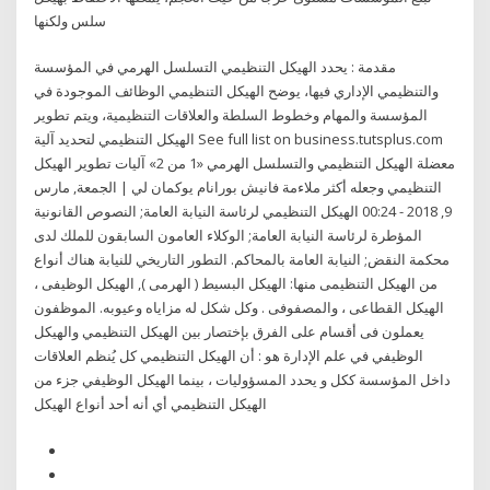
سلس ولكنها
مقدمة : يحدد الهيكل التنظيمي التسلسل الهرمي في المؤسسة
والتنظيمي الإداري فيها، يوضح الهيكل التنظيمي الوظائف الموجودة في
المؤسسة والمهام وخطوط السلطة والعلاقات التنظيمية، ويتم تطوير
الهيكل التنظيمي لتحديد آلية See full list on business.tutsplus.com
معضلة الهيكل التنظيمي والتسلسل الهرمي «1 من 2» آليات تطوير الهيكل
التنظيمي وجعله أكثر ملاءمة فانيش بورانام يوكمان لي | الجمعة, مارس
9, 2018 - 00:24 الهيكل التنظيمي لرئاسة النيابة العامة; النصوص القانونية
المؤطرة لرئاسة النيابة العامة; الوكلاء العامون السابقون للملك لدى
محكمة النقض; النيابة العامة بالمحاكم. التطور التاريخي للنيابة هناك أنواع
من الهيكل التنظيمى منها: الهيكل البسيط ( الهرمى ), الهيكل الوظيفى ،
الهيكل القطاعى ، والمصفوفى . وكل شكل له مزاياه وعيوبه. الموظفون
يعملون فى أقسام على الفرق بإختصار بين الهيكل التنظيمي والهيكل
الوظيفي في علم الإدارة هو : أن الهيكل التنظيمي كل يُنظم العلاقات
داخل المؤسسة ككل و يحدد المسؤوليات ، بينما الهيكل الوظيفي جزء من
الهيكل التنظيمي أي أنه أحد أنواع الهيكل