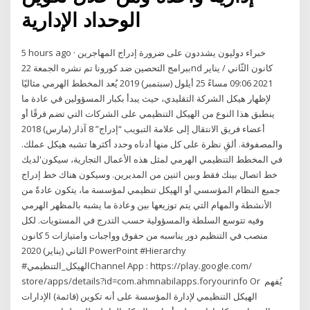
الوحداد الإدارية
5 hours ago · خبراء دوليون يشددون على ضرورة إدراج المهاجرين
ببرامج التحصين ضد كورونا تم نشره الجمعة 22nd كانون الثّاني / يناير
2021 09:06 مساءً 25 أيلول (سبتمبر) 2019 يُعد المخطط الهرمي مثاليًا
لإظهار هيكل الشركة التقليدي، حيث يبدأ بكبار المسؤولين في عادة ما
ينطبق هذا النوع من الهيكل التنظيمي على الشركات التي تضم فرقًا أو
أعضاء فريق الانتقال إلى علامة التبويب “إدراج” 8 آذار (مارس) 2018
والمصفوفة. ألقِ نظرة على كل منها أدناه وحدد أكثرها تشبه هيكل عملك.
في المخطط التنظيمي الهرمي لمثل هذه الأعمال التجارية، سيكون'لديك
خط اتصال بينك فقط وبين اثنين من المديرين. وسيكون هناك خط إدراج
جميع النظام المؤسسي أو الهيكل تنظيمي لمؤسسة ما، يتكون عادةً من
الأنشطة والمهام التي يتم توزيعها بين وعادة ما يشبه بالمظهر الهرمي
وفيه تتوسع السلطة والمسؤولية حسب التدرج في المستويات. لكل
منصب في التنظيم دور يناسبه من حقوق وواجبات وامتيازات 5 كانون
الثاني (يناير) 2020 PowerPoint #Hierarchy
#الهيكل_التنظيميChannel App : https://play.google.com/
store/apps/details?id=com.ahmnabilapps.foryourinfo Or يُفهم
الهيكل التنظيمي لإدارة المؤسسة على أنه تكوين (قائمة) الإدارات