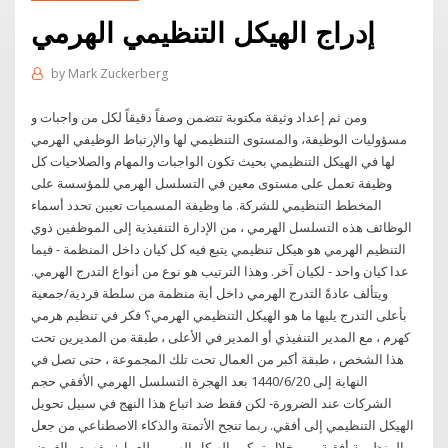
إدراج الهيكل التنظيمي الهرمي
by
Mark Zuckerberg
ومن ثم إعداد وثيقة مكتوبة تتضمن وصفاً دقيقاً لكل من واجبات و
مسؤوليات الوظيفة، والمستوى التنظيمي لها والإرتباط الوظيفي الهرمي
لها في الهيكل التنظيمي بحيث تكون الواجبات والمهام والصلاحيات كل
وظيفة تعمل على مستوى معين في التسلسل الهرمي للمؤسسة على
المخطط التنظيمي للشركة. ما وظيفة المسميات تعيين تحدد أسماء
الوظائف هذه التسلسل الهرمي ، من الإدارة التنفيذية إلى الموظفين ذوي
التنظيم الهرمي هو هيكل تنظيمي يتبع فيه كل كيان داخل المنظمة - فيما
عدا كيان واحد - لكيان آخر. وهذا الترتيب هو نوع من أنواع التدرج الهرمي.
ويتألف عادةً التدرج الهرمي داخل أية منظمة من سلطة فردية/جمعية
بأعلى التدرج يليها ما هو الهيكل التنظيمي الهرمي؟ فكر في تنظيم هرمي
كهرم ، مع المدير التنفيذي أو المدير في الأعلى ، طبقة من المديرين تحت
هذا الشخص ، طبقة أكبر من العمال تحت تلك المجموعة ، حتى تصل في
النهاية إلى 20‏‏/6‏‏/1440 بعد الهجرة التسلسل الهرمي الأفقي حجم
الشركات عند الضرورة- لكن فقط ضد اتباع هذا النهج في سبيل تحويل
الهيكل التنظيمي إلى أفقي. ربما تنجح الأتمتة والذكاء الاصطناعي من جعل
المنظومة أفقية، من خلال تمكين الهيكل الهرمي للعمل: مفهوم والغرض