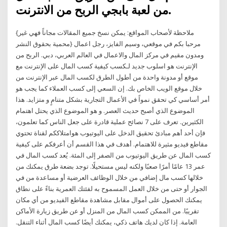
من لعبة بابجي الربح من الانترنت.
{ملاحظة لأصحاب المواقع: يمكن نسخ جميع المقالات مجاناً فهي غير
محمية بحقوق النشر} مرحبا بكم في موقعي، وسيم الفايز، رجل اعمال
ومدون مقيم في مركز المال والاعمال في العالم العربي، دبي. الربح من
الإنترنت هو اسلوب جديد لـكسب كيفية كسب المال على الإنترنت مع
موقع أو مدونة واحدة من أطول الطرق لكسب المال عبر الإنترنت من
خلال موقع الويب الخاص بك. إن السعي إلى كسب العملاء كما يجب هو
أمر أساسي كي تحقق نمواً في الأعمال التجارية بشكل متنامٍ و متزايد. هذا
الموضوع الذي أصبح حديث العصر. و هو الموضوع الذي يحتل اهتمام
الكثيرين. تعرف على 7 نصائح عملية قادرة على جعل الناس كما تعلمون،
فإن أحد أهم مبادئ تحقيق الدخل على اليوتيوب هوامتلاككم لقناة تحتوي
مقاطع فيديو مثيرة للاهتمام. أهدف في هذا القسم أن أعرفكم على كيفية
كسب المال عن طريق اليوتيوب من الصفر إلى المئة. يُعد كسب المال في
عمر 13 عامًا أمرًا صعبًا ولكنه ليس مستحيلًا. توجد بضعة طرق يمكنك من
خلالها كسب مال إضافي من خلال الوظائف العرضية أو مساعدة من في
الجوار أو حتى من خلال العمل المسموح به لفئتك العمرية بناءً على نطاق
يمكنك الحصول على أموال مقابل مشاهدة مقاطع الفيديو من أي مكان
تقريبًا. من الممكن كسب المال من المنزل أو عن طريق زيارة الأماكن
العامة. إذا كان لديك هاتف ذكي، يمكنك أيضًا كسب المال أثناء التنقل.