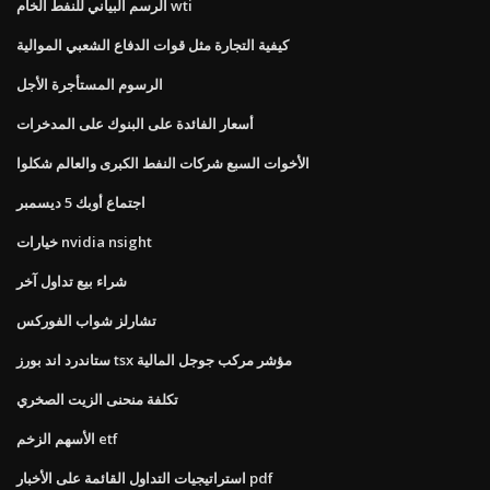
الرسم البياني للنفط الخام wti
كيفية التجارة مثل قوات الدفاع الشعبي الموالية
الرسوم المستأجرة الأجل
أسعار الفائدة على البنوك على المدخرات
الأخوات السبع شركات النفط الكبرى والعالم شكلوا
اجتماع أوبك 5 ديسمبر
خيارات nvidia nsight
شراء بيع تداول آخر
تشارلز شواب الفوركس
ستاندرد اند بورز tsx مؤشر مركب جوجل المالية
تكلفة منحنى الزيت الصخري
الأسهم الزخم etf
استراتيجيات التداول القائمة على الأخبار pdf