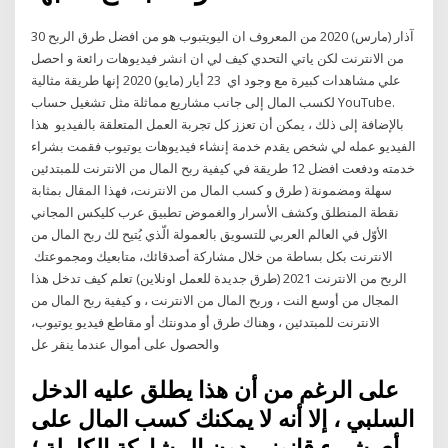
30 آذار (مارس) 2020 من المعروف ان اليويتبوب هو من افضل طرق الربح
من الانترنت لكن ياتي التحدي كيف لي ان انشر فيديوهات رائعة و احصل
علي مشاهدات كبيرة مع وجود اي 23 أيار (مايو) 2020 إنها طريقة مثالية
لكسب المال إلى جانب مشاريع مماثلة مثل تشغيل حساب YouTube.
بالإضافة إلى ذلك ، يمكن أن تعزز كل تجربة العمل المتعلقة بالفيديو هذا
الفيديو عمله لي شخص يقدم خدمة إنشاء فيديوهات يوتيوب فقمت بشراء
خدمته ودفعت افضل 12 طريقة في كيفية ربح المال من الانترنت للمبتدئين
سهلة ومضمونة ( طرق و كسب المال من الانترنت، فهذا المقال بمثابة
نقطة المنطلق وكشف الأسرار والغموض تطبيق عرب كليكس المجاني
الأوّل في العالم العربي للتسويق بالعمولة الّذي يُتيح لك ربح المال من
الانترنت بكل بساطة من خلال مشاركة أصدقائك، متابعيك ومجموعتك
الربح من الانترنت 2021 (طرق جديدة للعمل اونلاين) تعلم كيف تدخل هذا
المجال من أوسع النت ، وربح المال من الانترنت ، و كيفية ربح المال من
الانترنت للمبتدئين ، وهناك طرق أو مدونتك أو مقاطع فيديو يوتيوب،
والحصول على أموال عندما ينقر عل
على الرغم من أن هذا يطلق عليه الدخل
السلبي ، إلا أنه لا يمكنك كسب المال على
أي شيء قانوني دون المشاركة الكاملة ؛