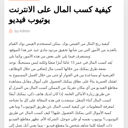
كيفية كسب المال على الانترنت
يوتيوب فيديو
by
Admin
كيفية ربح المال من الفيس بوك. يمكن لمستخدم الفيس بوك القيام
بالعديد من الأمور التي من شأنها تحقيق مردود مادي جيد عبر هذا الموقع،
وسنتعرف فيما يلي على بعض من هذه الأمور، وكما يلي:
يُعد كسب المال في عمر 13 عامًا أمرًا صعبًا ولكنه ليس مستحيلًا. توجد
بضعة طرق يمكنك من خلالها كسب مال إضافي من خلال الوظائف
العرضية أو مساعدة من في الجوار أو حتى من خلال العمل المسموح به
لفئتك العمرية بناءً على نطاق يمكنك الحصول على أموال مقابل مشاهدة
مقاطع الفيديو من أي مكان تقريبًا. من الممكن كسب المال من المنزل أو
عن طريق زيارة الأماكن العامة. إذا كان لديك هاتف ذكي، يمكنك أيضًا
كسب المال أثناء التنقل. سنتحدث في هذه المقالة على كل ما تحتاجه
لمعرفة المعلومات عن كيفية كسب المال عن طريق اليوتيوب؟ وما هي
كمية الأموال التي يمكنكَ الحصول عليها؟ كيف كسب المال عن طريق
اليوتيوب؟ يوتيوب نفسه أو على جوجل، الشركة الأم. تظهر مقاطع الفيديو
ذات الصلة كلما شاهد.شخص ما مقطع فيديو – مما يعني أنك تصل إلى