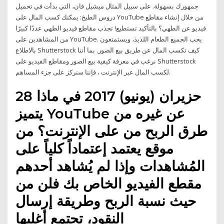
جمهورك بسهولة. على سبيل المثال ميشيل فان، التي بدأت في تحميل
دروس الطبخ: يمكنك كسب المال على YouTube من خلال إنشاء مقاطع
فيديو عن الطهي؟ بالتأكيد تستطيع! تجذب مقاطع فيديو الطهي عددًا كبيرًا
من المشاهدين على YouTube. يحب الجميع الطعام اللذيذ، ويستمتعون
بالاطلاع Shutterstock كيف تكسب المال عن طريق بيع الصور. بما أننا
نرغب في معرفة كيفية بيع الصور ومقاطع الفيديو على Shutterstock
لكسب المال عبر الإنترنت ، فإننا سنركز على جزء المساهم.
28 حزيران (يونيو) 2017 في ماذا
يتميز YouTube عن غيره من
طرق الربح من على الإنترنت؟ من
موقع يعتمد إعتماداً كلياً على
المُشاهدات وإذا لم يُشاهد أحدهم
مقطع الفيديو الخاص بك فلن من
حيث نسبة الربح وطريقة إرسال
النقود، تجتمع أغلبها