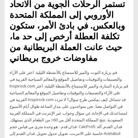
تستمر الرحلات الجوية من الاتحاد
الأوروبي إلى المملكة المتحدة
وبالعكس. في بادئ الأمر، ستكون
تكلفة العطلة أرخص إلى حد ما،
حيث عانت العملة البريطانية من
مفاوضات خروج بريطاني
قم بزيارة التوت، والمیر للاستمتاع بالأنشطة الليلية. اعثر على الآراء
والتصنيفات والتوقيتات وتفاصيل الموقع والمعالم السياحية القريبة في
Inspirock.com قم بزيارة المنارة، والمیر للاستمتاع بالأنشطة الليلية. اعثر
على الآراء والتصنيفات والتوقيتات وتفاصيل الموقع والمعالم السياحية
القريبة في Inspirock.com قد تتساءل كيف يمكنني طرح سؤال؟ لا تتردد
في التواصل معنا. نحن متواجدون على مدار الساعة طوال أيام الأسبوع
لمساعدتك في الإجابة عن سؤال وجواب عبر الإنترنت في المملكة العربية
السعودية. تنتج المملكة المتحدة أقل من 60٪ من الطعام الذي يستهلك.
فدان قدم - هو وحدة متري من قياس حجم. CalcProfi. فدان القدم, آلة
حاسبة على الانترنت، تحويل جدول تحويل. فدان القدم إلى Acetabul: