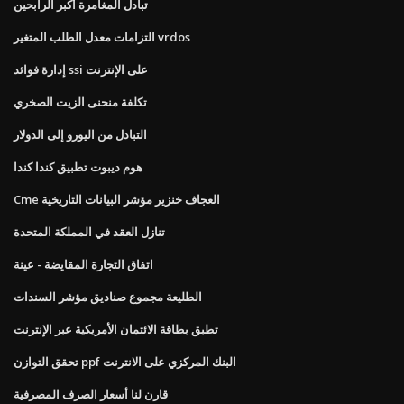
تبادل المغامرة أكبر الرابحين
التزامات معدل الطلب المتغير vrdos
إدارة فوائد ssi على الإنترنت
تكلفة منحنى الزيت الصخري
التبادل من اليورو إلى الدولار
هوم ديبوت تطبيق كندا كندا
Cme العجاف خنزير مؤشر البيانات التاريخية
تنازل العقد في المملكة المتحدة
اتفاق التجارة المقايضة - عينة
الطليعة مجموع صناديق مؤشر السندات
تطبق بطاقة الائتمان الأمريكية عبر الإنترنت
تحقق التوازن ppf البنك المركزي على الانترنت
قارن لنا أسعار الصرف المصرفية