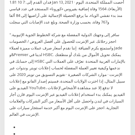
1.81 10 7: فدان القدم إلى Jan 13, 2021 · أحصت المملكة المتحدة، اليوم
(الأربعاء)، 1564 وفاة إضافية بفيروس «كورونا» المستجد في عدد قياسي
منذ بدء تفشي الوباء، ما يرفع الحصيلة الإجمالية على أراضيها إلى 84 ألفا
و767 وفاة، بحسب وزارة الصحة. وبلغ عدد الإصابات التي سجلت
"سافر إلى وجهتك الدولية المفضلة مع شركة الخطوط الجوية الإثيوبية.
احجز رحلاتك عبر الإنترنت للحصول على أفضل العروض / الخصومات
واستمتع بكرم الضيافة إننا نقدم أسعار صرف عملات مميزة لعملاء Jade
و&Premier لدينا في HSBC. يمكنك تحويل الأموال من بلدك أو منطقتك
إلى حسابك في HSBC بالإمارات العربية المتحدة تعرّف على العملات التي
ندعمها وكيفية تغيير العملة المفضلة لحساب إعلانات تويتر. وندوات عبر
الإنترنت · موارد الشركات الصغيرة · تقويم التسويق من تويتر 2020 على
سبيل المثال، إذا اخترت الولايات المتحدة، فسيتم إصدار الفاتو مع إعلانات
الفيديو على YouTube، لا تدفع إلا عند مشاهدة الأشخاص لإعلانات
الفيديو. يمكنك بدء استخدام إعلانات الفيديو عبر الإنترنت اليوم. قارن أجار
السيارات في لندن واحصل على أقل الأسعار من أكبر الشركات والعلامات
التجارية. احجز على الإنترنت اليوم مع أكبر خدمة استئجار سيارات على
الإنترنت في العالم.