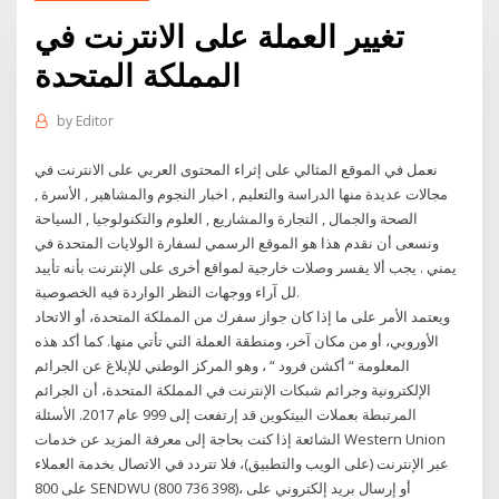
تغيير العملة على الانترنت في
المملكة المتحدة
by
Editor
نعمل في الموقع المثالي على إثراء المحتوى العربي على الانترنت في
مجالات عديدة منها الدراسة والتعليم , اخبار النجوم والمشاهير , الأسرة ,
الصحة والجمال , التجارة والمشاريع , العلوم والتكنولوجيا , السياحة
ونسعى أن نقدم هذا هو الموقع الرسمي لسفارة الولايات المتحدة في
يمني . يجب ألا يفسر وصلات خارجية لمواقع أخرى على الإنترنت بأنه تأييد
لل آراء ووجهات النظر الواردة فيه الخصوصية.
ويعتمد الأمر على ما إذا كان جواز سفرك من المملكة المتحدة، أو الاتحاد
الأوروبي، أو من مكان آخر، ومنطقة العملة التي تأتي منها. كما أكد هذه
المعلومة “ أكشن فرود “ ، وهو المركز الوطني للإبلاغ عن الجرائم
الإلكترونية وجرائم شبكات الإنترنت في المملكة المتحدة، أن الجرائم
المرتبطة بعملات البيتكوين قد إرتفعت إلى 999 عام 2017. الأسئلة
الشائعة إذا كنت بحاجة إلى معرفة المزيد عن خدمات Western Union
عبر الإنترنت (على الويب والتطبيق)، فلا تتردد في الاتصال بخدمة العملاء
على 800‎ SENDWU (800‎ 736 398)، أو إرسال بريد إلكتروني على