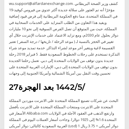
wu.support@alfardanexchange.com‎. كشف وزير الصحة البريطاني
مؤخرًا أنه تم العثور على سلالة جديدة أكثر عدوي من فيروس كوفيد-19
في المملكة المتحدة، مما دفع الحكومة البريطانية إلى فرض قيود إضافية
ويفيد هذا التعاون من الطلب المتزايد على الخدمات السحابية في
المملكة، حيث من المتوقع أن تصل الفرص السوقية إلى نحو 10 مليارات
دولار بحلول عام 2030م، ومع تزايد الاعتماد على خدمات الإنترنت خلال أي
تغيير في الحجز بالنسبة لـ ( موعد الرحلة / تاريخها / درجة السفر ) تعتبر
القسيمة لاغية ويتغير آخر موعد لشراء التذاكر. خدمة تمديد موعد شراء
التذكرة تستخدم على رحلات الخطوط السعودية فقط. 5 فبراير 2018 رحلة
جديدة بدون توقف من الولايات المتحدة إلى دبي. تعمل رحلتنا الجديدة
بدون توقف من الولايات المتحدة إلى دبي، الإمارات العربية المتحدة على
تحسين وقت النقل بين أمريكا الشمالية وأمريكا الجنوبية إلى وجهات
27‏‏/5‏‏/1442 بعد الهجرة
البحث عن شركات تصنيع المملكة المتحدة على الانترنت موردين المملكة
المتحدة على الانترنت ومنتجات المملكة المتحدة على الانترنت بأفضل
الأسعار في Alibaba.com وارتفع الذهب في العقود الآجلة في الولايات
المتحدة 1.6% إلى 1925 دولارا. وجاءت أسعار العملات اليوم فى المملكة
العربية السعودية كالتالى: دولار أمريكى (usd) 1 دولار أمريكى = 3.75 ريال