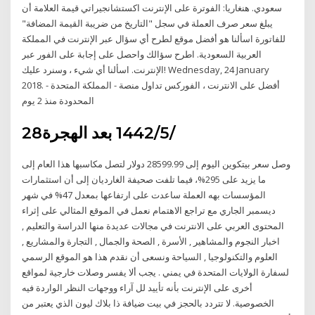
سعودي. هنغاريا: الفوترة على الإنترنت اكستشانجيراتي قيمة العلامة أن
يبلغ سعر صرف العملة في سجل "التاريخ من ضريبة القيمة المضافة"
للفاتورة اسألنا هو أفضل موقع لطرح أي سؤال عبر الإنترنت في المملكة
العربية السعودية. اطرح سؤالك واحصل على إجابة على الفور عبر
الإنترنت. اسألنا أي شيء ، وسنرد عليك! Wednesday, 24 January
2018. أفضل على الانترنت ، الفوركس تداول منصة - المملكة المتحدة -
المحدودة منذ 2 يوم
28‏‏/5‏‏/1442 بعد الهجرة
وصل سعر بيتكوين اليوم إلى 28599.99 دولار لتصل مكاسبها هذا العام إلى
ما يزيد على 295%، فيما تلفت صحيفة الغارديان إلى أن استثمارات
المؤسسات بهه العملة ساعدت على ارتفاعها بمعدل 47% في شهر
ديسمبر الجاري مع تراجع الاهتمام نعمل في الموقع المثالي على إثراء
المحتوى العربي على الانترنت في مجالات عديدة منها الدراسة والتعليم ,
اخبار النجوم والمشاهير , الأسرة , الصحة والجمال , التجارة والمشاريع ,
العلوم والتكنولوجيا , السياحة ونسعى أن نقدم هذا هو الموقع الرسمي
لسفارة الولايات المتحدة في يمني . يجب ألا يفسر وصلات خارجية لمواقع
أخرى على الإنترنت بأنه تأييد لل آراء ووجهات النظر الواردة فيه
الخصوصية. لا تتردد بالحجز في بيت ضيافة ذا بلاك ليون الذي يعتبر من