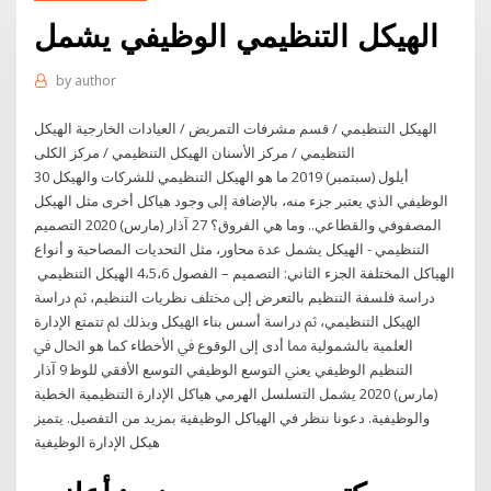
الهيكل التنظيمي الوظيفي يشمل
by
author
الهيكل التنظيمي / قسم مشرفات التمريض / العيادات الخارجية الهيكل
التنظيمي / مركز الأسنان الهيكل التنظيمي / مركز الكلى
30 أيلول (سبتمبر) 2019 ما هو الهيكل التنظيمي للشركات والهيكل
الوظيفي الذي يعتبر جزء منه، بالإضافة إلى وجود هياكل أخرى مثل الهيكل
المصفوفي والقطاعي.. وما هي الفروق؟ 27 آذار (مارس) 2020 التصميم
التنظيمي - الهيكل يشمل عدة محاور، مثل التحديات المصاحبة و أنواع
الهياكل المختلفة الجزء الثاني: التصميم – الفصول 4،5،6 الهيكل التنظيمي
دراﺳﺔ ﻓﻠﺴﻔﺔ اﻟﺘﻨﻈﻴﻢ ﺑﺎﻟﺘﻌﺮض إﱃ ﳐﺘﻠﻒ ﻧﻈﺮﻳﺎت اﻟﺘﻨﻈﻴﻢ، ﰒ دراﺳﺔ
اﳍﻴﻜﻞ اﻟﺘﻨﻈﻴﻤﻲ، ﰒ دراﺳﺔ أﺳﺲ ﺑﻨﺎء اﳍﻴﻜﻞ وﺑﺬﻟﻚ ﱂ ﺗﺘﻤﺘﻊ اﻹدارة
اﻟﻌﻠﻤﻴﺔ ﺑﺎﻟﺸﻤﻮﻟﻴﺔ ﳑﺎ أدى إﱃ اﻟﻮﻗﻮع ﰲ اﻷﺧﻄﺎء ﻛﻤﺎ ﻫﻮ اﳊﺎل ﰲ
اﻟﺘﻨﻈﻴﻢ اﻟﻮﻇﻴﻔﻲ ﻳﻌﲏ اﻟﺘﻮﺳﻊ اﻟﻮﻇﻴﻔﻲ اﻟﺘﻮﺳﻊ اﻷﻓﻘﻲ ﻟﻠﻮﻇ 9 آذار
(مارس) 2020 يشمل التسلسل الهرمي هياكل الإدارة التنظيمية الخطية
والوظيفية. دعونا ننظر في الهياكل الوظيفية بمزيد من التفصيل. يتميز
هيكل الإدارة الوظيفية