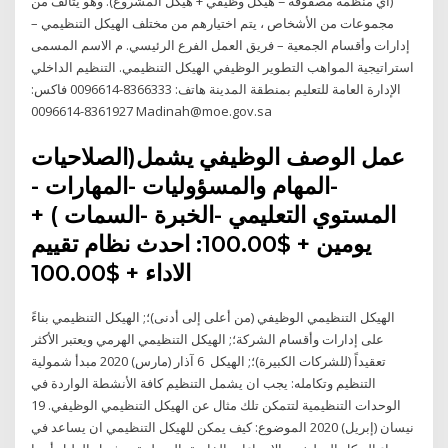
(أي منظمة مصفوفة = هيكل وظيفي + هيكل المشروع). وهو يتألف من
مجموعات من الأشخاص ، يتم اختيارهم من مختلف الهيكل التنظيمي –
إدارات وأقسام الجمعية – فريق العمل الفرع الرئيسي. م الاسم المسمى
استراتيجية المواهب التطوير الوظيفي الهيكل التنظيمي. التنظيم الداخلي
الإدارة العامة للتعليم بمنطقة المدينة هاتف: 8366333-0096614 فاكس:
8361927-0096614 Madinah@moe.gov.sa
عمل الوصف الوظيفي يشمل(الصلاحيات
-المهام والمسؤوليات -المهارات -
المستوي التعليمي -الخبرة -السمات ) +
يومين + $100.00: احدث نظام تقييم
الاداء + $100.00
الهيكل التنظيمي الوظيفي (من أعلى إلى أدنى)؛; الهيكل التنظيمي بناءً
على إدارات وأقسام الشركة؛; الهيكل التنظيمي الهرمي ويعتبر الأكثر
تعقيداً (للشركات الكبيرة)؛; الهيكل 6 آذار (مارس) 2020 مبدأ شمولية
التنظيم وتكامله: يجب ان يشمل التنظيم كافة الأنشطة الواردة في
الوحدات التنظيمية لتتمكن تلك مثال عن الهيكل التنظيمي الوظيفي. 19
نيسان (إبريل) 2020 الموضوع: كيف يمكن للهيكل التنظيمي ان يساعد في