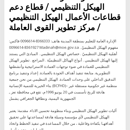
الهيكل التنظيمي / قطاع دعم
قطاعات الأعمال الهيكل التنظيمي
/ مركز تطوير القوى العاملة
الإدارة العامة للتعليم بمنطقة المدينة هاتف: 8366333-0096614 فاكس:
8361927-0096614 Madinah@moe.gov.sa مفهوم الهيكل التنظيميّ .
أهمّية الهيكل التنظيميّ . خصائص الهيكل التنظيمي . المبادئ التي يستند
إليها الهيكل التنظيمي . أنواع الهياكل التنظيميّة . المراجع . تطوير الهيكل
التنظيمي للعمادة في ضوء توجهات العمادة الاستراتيجية وأنشطتها
التطويرية. متابعة تنفيذ أهداف الجودة بالعمادة. إعداد وتنفيذ برنامج
التدقيق الداخلي على وحدات العمادة. الهيكل التنظيمي من نحن جمعية
بناء الخيرية للتنمية الإنسانية (BCFHD)– منظمة غير حكومية مستقلة غير
هادفة للربح تأسست في 20 يونيو 1996م، تقع في محافظة تعز ـ
الجمهورية اليمنية، ونطاقها الجغرافي يشمل
آليات تطوير الهيكل التنظيمي وبناء منظومة تحسين الاداء. مقدمة: يعتبر
الهيكل التنظيمي لأي مؤسسة وسيلة هادفة لمساعدتها علي تحقيق
أهدافهـا بكفاءة وفاعلية ، من خلال المساعدة في تنفيذ الخطط واتخاذ
القرارات و تحديد أدوار