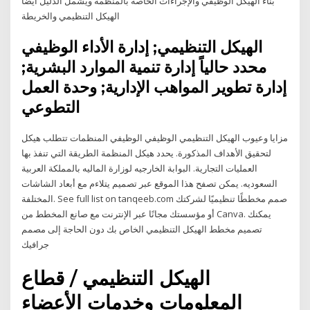
بناء الهيكل الوظيفي والإجراءات الخاصة بالمنظمة ويشمل الدليل أيضا
الهيكل التنظيمي والخريطة
الهيكل التنظيمي; إدارة الأداء الوظيفي
محدد حالياً إدارة تنمية الموارد البشرية;
إدارة تطوير المواهب الإدارية; وحدة العمل
التطوعي
مزايا وعيوب الهيكل التنظيمي الوظيفي الوظيفي المنظمات تتطلب هيكل
لتحقيق الأهداف المذكورة. يحدد هيكل المنظمة الطريقة التي تنفذ بها
العمليات التجارية. البوابة الخارجيه لوزارة الماليه بالمملكة العربية
السعوديه. يمكن تصفح هذا الموقع عبر تصميم يتلاءم مع أبعاد الشاشات
المختلفة. See full list on tanqeeb.com صمم مخططًا تنظيميًا لشركتك
أو مؤسستك مجانًا عبر الإنترنت مع صانع المخطط من Canva. يمكنك
تصميم مخطط الهيكل التنظيمي الخاص بك دون الحاجة إلى مصمم
جرافيك
الهيكل التنظيمي / قطاع
المعلومات وخدمات الأعضاء