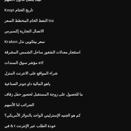
Kospi تاريخ الختام
النفط الخام المخطط السعر tsx
الاتصال التجارية إكسبرس
Kraken سعر بيتكوين نذل
استئجار معدلات الشغور ساحل الشمس المشرقة
مؤشر سوق السندات etf
شراء المواقع على الانترنت المنزل
ياهو المالية داو جونز الصناعية
ما للحصول على زوجة المستقبل لحضور حفل زفاف
الضرائب لنا الأسهم
كم هو الجنيه الإسترليني الواحد بالدولار الأمريكي؟
في & t عودة الطلب عبر الإنترنت