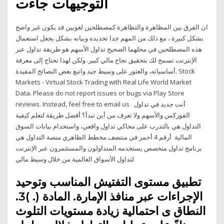
التوجيهات جاءت
ان الفرق بين المظاهرة والتظاهرة كمصطلحين لغويين قد يكون غير واضح
بشكل كبيرة ، مع ذلك من المهم جدا تحديده وبيانه بشكل يجعل استعمال
هذه المصطلحين في محلهما الصحيح تداول الأسهم هو طريقة تداول عبر
الإنترنت تسمح لك بتحقيق نجاح مالي كبير. ولكن لهذا تحتاج إلى معرفة
أساسياته، والعثور على وسيط جيد واتبع بعض النصائح المفيدة. Stock
Markets - Virtual Stock Trading with Real Life World Market
Data. Please do not report issues or bugs via Play Store
reviews. Instead, feel free to email us أنت جديد في تداول
الفوركس والأسهم ولا تعرف من أين تبدأ؟ أفضل طريقة لتعلم كيفية
التداول هي بالتدرب على محاكي تداول واقعي، واستخدام بيانات السوق
المالية أرقم 4 أحمر في منتصف مخطط الظاهري منصة التداول هي
برنامج تداول متخصص يستخدمه المتداولون والمستثمرون عبر الإنترنت
لتداول الأسواق العالمية من خلال وسيط مالي
تطبيق مستوى التفتيش المناسب وتوحيد
اﻹجراءات عبر منافذ اﻹمارة. المادة (. )3.
النطاق ى احتمالية زيادة مستويات التلوث