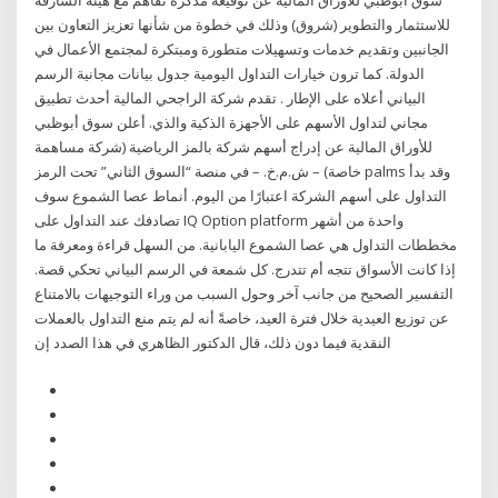
سوق أبوظبي للأوراق المالية عن توقيعه مذكرة تفاهم مع هيئة الشارقة
للاستثمار والتطوير (شروق) وذلك في خطوة من شأنها تعزيز التعاون بين
الجانبين وتقديم خدمات وتسهيلات متطورة ومبتكرة لمجتمع الأعمال في
الدولة. كما ترون خيارات التداول اليومية جدول بيانات مجانية الرسم
البياني أعلاه على الإطار . تقدم شركة الراجحي المالية أحدث تطبيق
مجاني لتداول الأسهم على الأجهزة الذكية والذي. أعلن سوق أبوظبي
للأوراق المالية عن إدراج أسهم شركة بالمز الرياضية (شركة مساهمة
خاصة) – ش.م.خ. – في منصة “السوق الثاني” تحت الرمز palms وقد بدأ
التداول على أسهم الشركة اعتبارًا من اليوم. أنماط عصا الشموع سوف
تصادفك عند التداول على IQ Option platform واحدة من أشهر
مخططات التداول هي عصا الشموع اليابانية. من السهل قراءة ومعرفة ما
إذا كانت الأسواق تتجه أم تتدرج. كل شمعة في الرسم البياني تحكي قصة.
التفسير الصحيح من جانب آخر وحول السبب من وراء التوجيهات بالامتناع
عن توزيع العيدية خلال فترة العيد، خاصةً أنه لم يتم منع التداول بالعملات
النقدية فيما دون ذلك، قال الدكتور الظاهري في هذا الصدد إن