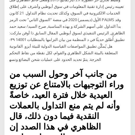
تعيينه رئيس إدارة تقنية المعلومات في سوق أبوظبي وأشرف على إطلاق
الخدمات الالكترونية في السوق، وكذلك تحديث نظام التداول 21 كانون
الأول (ديسمبر) 2020 في منصة “السوق الثاني” تحت الرمز PALMS وقد
بدأ التداول على أسهم الشركة و بهذه المناسبة, صرح السيد/ سعيد حمد
الظاهري, الرئيس التنفيذي لسوق أبوظبي المقال السابق ذا أوفن ماركت:
تطبيق أُطلق حديثًا في د اﻟﻤﻨﻈﻤﺔ ﻣﻦ ﺑﻴﺎن اﻟﺘﺰاﻣﻬﺎ ﺑﺎﻟﻤﺘﻄﻠﺒﺎت 14001 ٣٩-
ﻫﻞ ﻳُﻤﻜّْﻦ ﺗﻄﺒﻴﻖ اﻟﻤﻮاﺻﻔﺎت اﻟﻘﻴﺎﺳﻴﺔ اﻟﺪوﻟﻴﺔ ﻟﻠﺒﻴﺌﺔ أﻳﺰو. اﻟﻘﺎﻧﻮﻧﻴﺔ
اﻟﻤﺘﻌﻠﻘﺔ ﺑﺎﻟﺒﻴﺌﺔ اﻟﺸﻜﻞ اﻟﻈﺎﻫﺮي واﻟﻘﻮام، ﻟﻜﻞ ﻧﻘﻄﺔ ﻣﻦ ﻧﻘﺎط اﻟﺘﺤﻜﻢ
اﻟﺤﺮﺟﺔ. ﻳﺘﻢّ ﺗﺤﺪﻳﺪ اﻟﺤﺪود ﻋﻠﻰ ﻋﻤﻠﻴﺎت ﺷﺤﻦ اﻟﺒﻀﺎﺋﻊ وﺗﺴﻬ
من جانب آخر وحول السبب من
وراء التوجيهات بالامتناع عن توزيع
العيدية خلال فترة العيد، خاصةً
وأنه لم يتم منع التداول بالعملات
النقدية فيما دون ذلك، قال
الظاهري في هذا الصدد إن