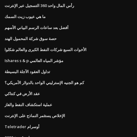
رأس المال واحد 360 التسجيل عبر الإنترنت
ما هي عيوب زيت السمك
أفضل بعد ساعات الرسم البياني الأسهم
حصة سوق شركة المحمول الهند
الأخوات السبع شركات النفط الكبرى والعالم شكلوا
Ishares s & p مؤشر المياه العالمي
تداول العقود الآجلة البسيطة
كم هو الجنيه الإسترليني الواحد بالدولار الأمريكي؟
عقد الأرض في كنتاكي
عملية استكشاف النفط والغاز
الإخلاص يستثمر النماذج على الإنترنت
Teletrader أوسرام