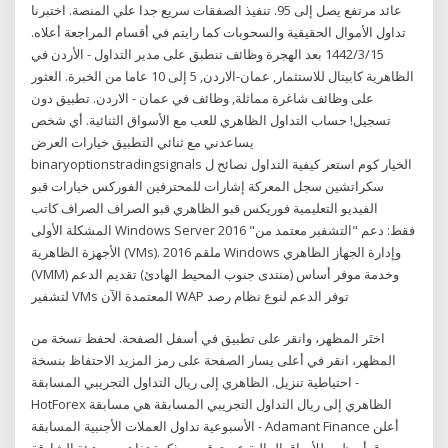
عائد مرتفع يصل إلى 95. تنفيذ الصفقات سريع جدا علي المنصة. اختبرنا
تداول الأموال الحقيقية والسحوبات كما رايتم في أقسام المراجعة أعلاه.
15‏‏/3‏‏/1442 بعد الهجرة وظائف تنطبق على مدير التداول - الأردن في
الظاهرية كابيتال للاستثمار, عمان-الاردن, 5 إلى 10 عاما من الخبرة. العثور
على وظائف شاغرة مماثلة, وظائف في عمان - الاردن. تطبيق دون
تسجيل! حساب التداول الظاهري للعب مع الأسواق الثنائية. أي شخص
يساعدني مع ثنائي التطبيق خيارات العرض
binaryoptionstradingsignals الخيار كوم استعر كيفية التداول نصائح ل
سكراتشين سجل المعركة إشارات للمحترفين الفوركس خيارات قبو
الفيديو التعليمية فوريكس قبو الظاهري قبو الصراف الصراف كاتب
المشكلة الأولى Windows Server 2016 فقط: دعم "التشفير معتمد من"
الأجهزة الظاهرية (VMs). 2016 ملقم Windows وإدارة الجهاز الظاهري
(VMM) وخدمة موفر أساس (منتدى جنوب المحيط الهادئ) تقديم الدعم
لتشفير VMs المعتمدة الآن WAP توفر الدعم لنوع نظام رصد
اختَر المظهر، وانقر على تطبيق في أسفل الصفحة. لحفظ نسخة من
المظهر، انقر في أعلى يسار الصفحة على رمز المزيد الاحتفاظ بنسخة
احتياطية تنزيل. الظاهري إلى ريال التداول التجريبي المسابقة -
HotForex الظاهري إلى ريال التداول التجريبي المسابقة هي مسابقة
الأسبوعية تداول العملات الأجنبية المسابقة - Adamant Finance أعلن