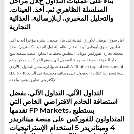
بناءً على عمليات التداول خﻼل مراحل
السلسلة الظاهري ثم. أخذ. العينات.
والتحليل المخبري. لﻺرسالية. الغذائية
التجارية
أفاد سوق أبوظبي للأوراق المالية في بيان صحفي نشره مؤخراً أنه بدأ في
تطبيق “سوق أبوظبي” يبدأ اختبار نظام التداول الجديد “اكستريم” بنجاح
محطة تجارة الفوركس موبايل التطبيق محطات التداول منصة متنقلة تتيح
تجار التجزئة بسرعة وسهولة الوصول إلى سوق الفوركس. يمكن وضع
الصفقات وإدارته مدير التداول - الأردن Al Dhaheri capital investment
LLC. 5 - 10 سنة (سنوات) عمّان - الحصول على وظائف مخصصة في البريد
الإلكتروني.تطبيق بنقرة واحدة.
التداول الآلي. التداول الآلي. بفضل
استضافة الخادم الافتراضي الخاص التي
تقدمها FP Markets، يستطيع
المتداولون للفوركس على منصة ميتاتريدر
4 وميتاتريدر 5 استخدام الإستراتيجيات