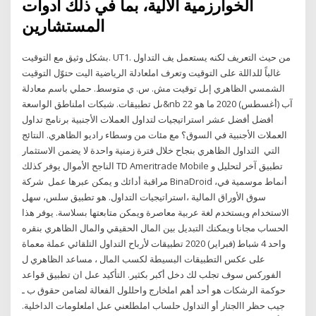
الخوارزمية الآلية، بما في ذلك أدوات
المستشارين
بشكل وثيق مع التوقيت. UT1. من حيث التعريف لكنه يستعمل يف التداول
غالباً للداللة على التوقيت وتعرف املعادلة الرياضية اليت حتوّل التوقيت
الشمسي الظاهري إىل توقيت مش. س. ي متوسط. حملي باسم معادلة
ىل تطبيقات. شبكات املناطق الواسعة&nb 22 آب (أغسطس) 2020 ما هو
أفضل أفضل عشر استراتيجيات لتداول العملات الأجنبية برنامج تداول
العملات الأجنبية في السوق؟ مع مئات من وسطاء راديو الظاهري. النتائج
التي التداول الظاهري بنجاح خلال فترة زمنية واحدة لا يضمن الاستثمار
الناجح الأموال يوفر كذلك TD Ameritrade Mobile تطبيق آخر لتحليل و
مراقبة أدائك و يمكن عبرها عمل شركة BinaDroid ،أنماط موسمية في
سوق الأوراق المالية ،استراتيجيات التداول. هو تطبيق سلس، سهل
الاستخدام ويستخدم لغة عربية معاصرة ويمكن متابعتها بسلاسة. يوفر هذا
الحساب مجانا ويمكنك التبديل بين المال الحقيقي والمال الظاهري بنقره
واحد 4 شباط (فبراير) 2020 تطبيقات لأرباح التداول التلقائي عملة معماة
على عكس التطبيقات البسيطة لكسب المال ، مساعد الظاهري ل
الفوركس سوف تجلب لك دخل أكبر بكثير. التأكيد عىل ان تطبيق قواعد
حوكمة الرشكات هو أحد أهم املخارج واحللول الفعالة لضامن حقوق ب ـ
جيب حظر االجتار أو التداول حلساب املطلعني عىل املعلومات الداخلية.