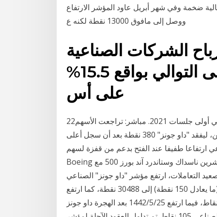
لية ضخمة وفي شهر أبريل عاود المؤشر الارتفاع
ووصل إلى مافوق 13000 نقطة لكنه ع
باح الشركات الصناعية
الصينية للشهر السابع على التوالي بواقع 15.5%
على أس
22‏‏/5‏‏/1442 بعد الهجرة محدث.. "داو جونز" يفقد 380 نقطة في أولى جلسات 2021. مباشر: تراجعت الأسهم
الأمريكية في نهاية تعاملات أولى جلسات 2021، اليوم الإثنين، ليفقد "داو جونز" 380 نقطة بعد أن سجل أعلى
 ارتفاعا طفيفا عند الفتح بدعم من قفزة لسهم
Boeing بلغت 3.4% بعد نتائج قوية، بينما لم يطرأ تغير يذكر على المؤشرين ناسداك وستاندرد آند بورز 500 مع
 السندات الأمريكية لأعلى من 3%. وعلى صعيد التعاملات، ارتفع مؤشر "داو جونز" الصناعي
بحلول الساعة 15:07 بتوقيت جرينتش بنسبة 0.5% (ما يعادل 150 نقطة) إلى 30488 نقطة، كما ارتفع
"ناسداك" بنسبة 0.4% (ما يعادل 55 نقطة) إلى 12904 نقاط، فيما ارتفع 25‏‏/5‏‏/1442 بعد الهجرة داو جونز
وارتفعت العقود الآجلة لمعدل داو جونز الصناعي 105 نقاط. تم تداول العقود الآجلة لمؤشر S&P 500 و