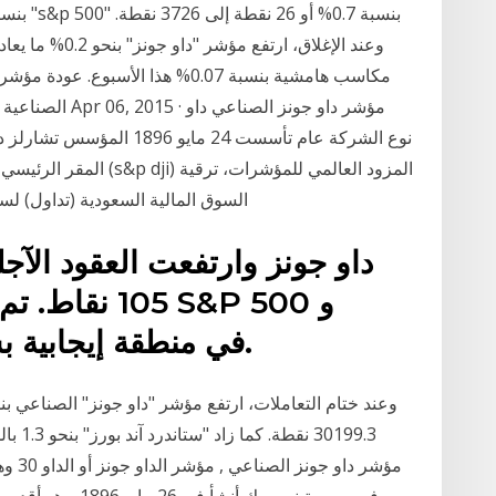
مكاسب هامشية بنسبة 0.07% هذا الأس
المقر الرئيسي مانهاتن ني
السوق المالية السعودية (تداول) لس
داو جونز وارتفعت العقود الآج
105 نقاط. تم 
Nasdaq 100 في منطقة إيجابية بشكل معتدل.