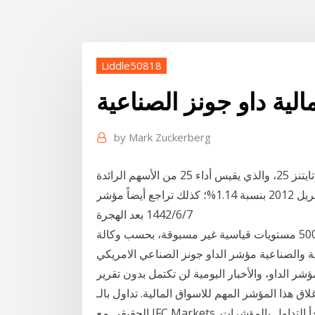
Liddle50818
مالية داو جونز الصناعية
by
Mark Zuckerberg
مؤشر داو جونز للسوق المالية الإسلامية في أوروبا تايتنز 25، والذي يقيس أداء 25 من الأسهم الرائدة
والمتوافقة مع الشريعة الإسلامية في أوروبا، تراجع في إبريل 2012 بنسبة 1.14%؛ كذلك تراجع أيضاً مؤشر
7‏‏/6‏‏/1442 بعد الهجرة
وسجل المؤشران داو جونز الصناعي وستاندرد أند بورز 500 مستويات قياسية غير مسبوقة، بحسب وكالة
عية مؤشر الداو جونز الصناعي الامريكي Dow Jones. لربما سمعت
ؤشر الداو، والأخبار اليومية لن تكتمل بدون تقرير
المؤشر المهم للاسواق المالية. تداول بالـ CFD على مؤشر داو جونز الصناعي في الوقت
الحقيقي مع IFC Markets. افتح حساب تجريبي خال من المخاطر و ابدأ التداول بالمؤشرات DJI مُستفيداً من