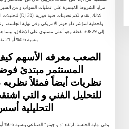
مزايا الشروط المُيسرة على عمليات السواب و من السبري
التحليلات الفنية ا
نقطة، فيما ارتفع "s&p 500" بنسبة 0.6% أو 21 نقطة إلى 3748 نقطة.
الصعب معرفه الأسهم كيف 
المستثمر مبتدئ فوضعو
نظريات أيضاً فمثلاً نظريه
للتحليل الفني و التي اشتق
التحليلية أسس