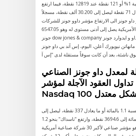
بنسبة 1% أو 121 نقطة عند 12819 نقطة، فيما ارتفع "s&p 500" بنسبة 0.7% أو 26 نقطة إلى 3726 نقطة.
وعند الإغلاق، ارتفع مؤشر "داو جونز" بنحو 0.2% ما يعادل 71 نقطة ليصل إلى 30.200 ألف نقطة، مسجلاً
بوع. عودة مؤشر داو جونز الى الارتفاع مؤشر داوو جونز للشركات
الصناعية الأمريكية يصل إلى أدنى مستوى له وهو 6547.05 Apr 06, 2015 · مؤشر داو جونز الصناعي داو
جونز dow jones & company نوع الشركة عام تأسست 24 مايو 1896 المؤسس تشارلز داو و ايدوارد جونز
ويورك أعلن، اليوم، إس آند بي داو جونز (s&p dji) المزود العالمي للمؤشرات، ترقية
وق ناشئة، بعد أن كانت سوقاً مستقلة لدى "إس آ
لة لمعدل داو جونز الصناعي
تداول العقود الآجلة لمؤشر S&P 500 و
وعند ختام التعاملات، ارتفع مؤشر "داو جونز" الصناعي بنسبة 1.1 بالمائة أو ما يعادل 337 نقطة، ليصل إلى
30199.3 نقطة. كما زاد "ستاندرد آند بورز" بنحو 1.3 بالمائة إلى 3694.6 نقطة، وارتفع "ناسداك" بنحو 1.2
مؤشر داو جونز الصناعي , مؤشر الداو جونز أو الداو 30 وهو مؤشر صناعي لأكبر 30 شركة صناعية أمريكية
في بورصة نيويورك أنشأ في 26 مايو 1896. وهو أقدم مؤشر في العالم وكان يحتوي على أكبر 12 شركة