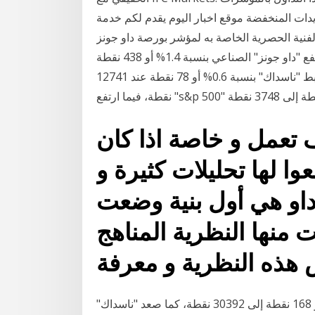
دات المنخفضة موقع اخبار اليوم يقدم لكم خدمة
لحصرية الخاصة به لمؤشر بورصة داو جونز(DJ 30). كذلك, نقدم لكم تحديثات فنية فورية
ولحظية لمؤشر داو جونز الامريكي وفي نهاية الجلسة، ارتفع "داو جونز" الصناعي بنسبة 1.4% أو 438 نقطة
إلى 30829 نقطة وهو أعلى مستوى على الإطلاق، بينما هبط "ناسداك" بنسبة 0.6% أو 78 نقطة عند 12741
تعمل و خاصة اذا كان
ا لها تحليلات كثيرة و
 داو هي أول بنية وضعت
ت منها النظرية المناهج
 هذه النظرية و معرفة
وفي نهاية الجلسة، ارتفع "داو جونز" الصناعي بنسبة 0.6% أو 168 نقطة إلى 30392 نقطة، كما صعد "ناسداك"