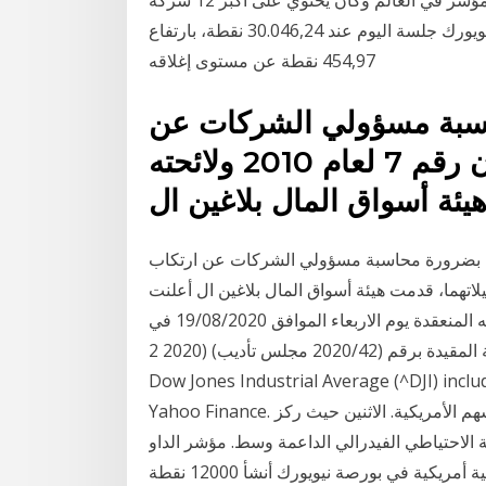
أمريكية أغلق مؤشر "داو جونز" الصناعي في بورصة نيويورك جلسة اليوم عند 30.046,24 نقطة، بارتفاع
454,97 نقطة عن مستوى إغلاقه
اسبة مسؤولي الشركات عن
ارتكاب المخالفات للقانون رقم 7 لعام 2010 ولائحته
هيئة أسواق المال بلاغين ال
ات بضرورة محاسبة مسؤولي الشركات عن ارتكاب
201 ولائحته التنفيذية وتعيلاتهما، قدمت هيئة أسواق المال بلاغين ال أعلنت
هيئة أسواق المال عن صدور قرار مجلس التأديب في جلسته المنعقدة يوم الاربعاء الموافق 19/08/2020 في
المخالفة المقيدة برقم (2020/42 مجلس تأديب) (2020 2 days ago Find the latest information on
Dow Jones Industrial Average (^DJI) inclu
Yahoo Finance. وكان أداء الداو جونز الصناعي مخالف لبقية الأسهم الأمريكية. الاثنين حيث ركز
الاحتياطي الفيدرالي الداعمة وسط. مؤشر الداو
جونز أو الداو 30 وهو مؤشر صناعي لأكبر 30 شركة صناعية أمريكية في بورصة نيويورك أنشأ 12000 نقطة