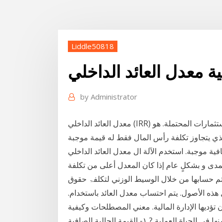
Liddle50818
ية معدل العائد الداخلي
by
Administrator
معدل العائد الداخلي (IRR) هو مؤشر يُستخدم في الميزانية الرأسمالية لتقدير عائد الاستثمارات المحتملة. هو
لذي يتجاوز تكلفة رأس المال فقط له قيمة موجبة
 موجبة. استخدم الآلة ال معدل العائد الداخلي (IRR- Internal Rate of Return) هو أسلوب تستخدمه
مدى و بشكلٍ عام إذا كان المعدل أعلى من تكلفة
م حسابها من خلال الوسيط الوزني لتكلفۃ حقوق
هذه الأصول. يتم احتساب معدل العائد باستخدام.
تؤديها الإدارة المالية. معني المصطلحات وكيفية
الاستفادة منها في الحياة العملية ? ١- القيمة الحالية الصافية npv 2- معدل العائد الداخلي irr 3- العائد علي