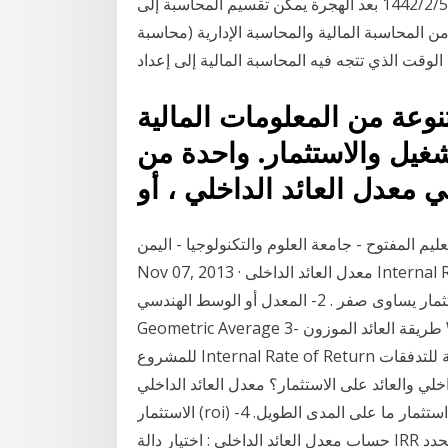
الحساب الأساسية ، بالإضافة إلى بعض ميزات هذا المؤشر. 5‏‏/2‏‏/1442 بعد الهجرة يمكن تقسيم المحاسبة إلى
من المحاسبة المالية والمحاسبة الإدارية (محاسبة
وقت الذي تتجه فيه المحاسبة المالية إلى إعداد
عة من المعلومات المالية
شغيل والاستثمار. واحدة من
عليم المفتوح - جامعة العلوم والتكنولوجيا - اليمن
Nov 07, 2013 · معدل العائد الداخلى Internal Rate of Return (IRR) معدل العائد الداخلى IRR هو معدل
الخصم الذى يصبح عنده صافى القيمة الحالية للإستثمار يساوى صفر . 2- المعدل أو الوسط الهندسي
Geometric Average 3- طريقة العائد الموزون Weighted Return وهو عبارة عن معدل العائد الداخلي
للمشروع Internal Rate of Return والذي هو عبارة عن معدل الخصم الذي يجعل القيمة الحالية للتدفقات
عائد على الاستثمار؟ معدل العائد الداخلي (irr) معدل العائد على
الاستثمار (roi) أسلوب تستخدمه الشركات لاتخاذ القرار حول مدى جدوى استثمار ما على المدى الطويل. 4-
حساب معدل العائد الداخلي : اختيار دالة IRR من الدوال المالية في المحدد values قومي بإدخال سلسلة