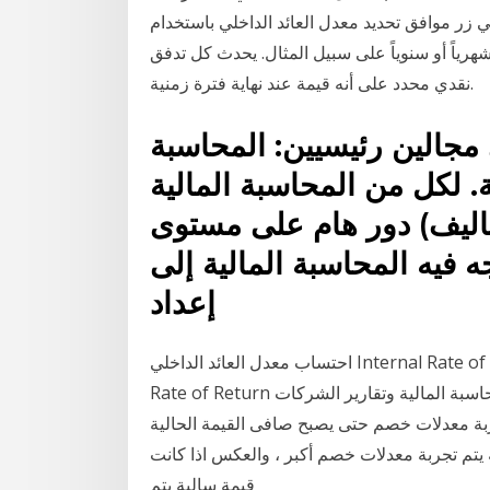
ي زر موافق تحديد معدل العائد الداخلي باستخدام
هرياً أو سنوياً على سبيل المثال. يحدث كل تدفق
نقدي محدد على أنه قيمة عند نهاية فترة زمنية.
مجالين رئيسيين: المحاسبة
ة. لكل من المحاسبة المالية
كاليف) دور هام على مستوى
 فيه المحاسبة المالية إلى
إعداد
احتساب معدل العائد الداخلي Internal Rate of Return ومعدل العائد الداخلي المعدل Modified Internal
Rate of Return السنوات الأخيرة لم تؤد فقط إلى تحول بعيد المدى في المحاسبة المالية وتقارير الشركات
ربة معدلات خصم حتى يصبح صافى القيمة الحالية
 يتم تجربة معدلات خصم أكبر ، والعكس اذا كانت
قيمة سالبة يتم