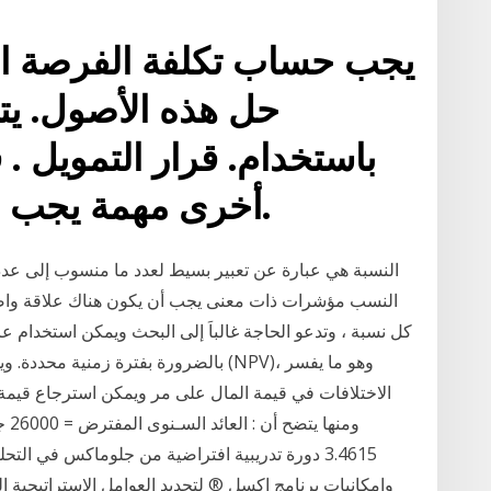
يجب حساب تكلفة الفرصة البد
حل هذه الأصول. يت
باستخدام. قرار التمويل . 
أخرى مهمة يجب أن تؤديها الإدارة المالية.
النسب مؤشرات ذات معنى يجب أن يكون هناك علاقة واض
كل نسبة ، وتدعو الحاجة غالباَ إلى البحث ويمكن استخدام عائ
بالضرورة بفترة زمنية محددة. ويمكن للمر
الاختلافات في قيمة المال على مر ويمكن استرجاع قيمة (
3.4615 دورة تدريبية افتراضية من جلوماكس في التح
وإمكانيات برنامج إكسل ® لتحديد العوامل الإستراتيجية 