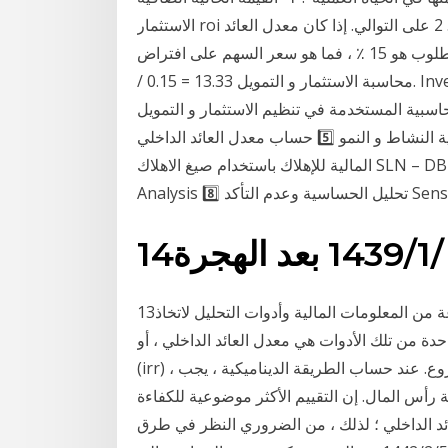
الاستثمار roi العائد المتوقع للسهم الواحد هو روبية. 3 وتوزيعات الأرباح. 2 على التوالي. إذا كان معدل العائد
المطلوب هو 15 ٪ ، فما هو سعر السهم على افتراض g = 0 ٪ ، 5 ٪ و 10 ٪. لذلك ، عندما تكون g = O ، P = 2
/ 0.15 = 13.33 محاسبة الاستثمار و التمويل. Investment and Finance Accounting تهتم محاسبة
محاسبية المستخدمة في تنظيم الاستثمار و التمويل
للدور الهام الذي يقومان به في دعم عملية النشاط و النمو 5️⃣ حساب معدل العائد الداخلي IRR 6️⃣ النماذج
المالية للإهلاك باستخدام صيغ الاهلاك SLN – DB - SYD – VDB - DDB 7️⃣ تحليل التعادل Break-Even
Sensitivity Anal
14‏‏/1‏‏/1439 بعد الهجرة
13‏‏/4‏‏/1442 بعد الهجرة تستخدم الشركات مجموعة متنوعة من المعلومات المالية وأدوات التحليل لاتخاذ
 الأدوات هي معدل العائد الداخلي ، أو irr. معدل العائد الداخلي
(irr) ، والذي يسمح لك بتحديد الحد الأقصى لمستوى الربحية للمشروع. عند حساب الطريقة الديناميكية ، يجب
رأس المال. إن التقييم الأكثر موضوعية للكفاءة
د الداخلي ؛ لذلك ، من الضروري النظر في طرق