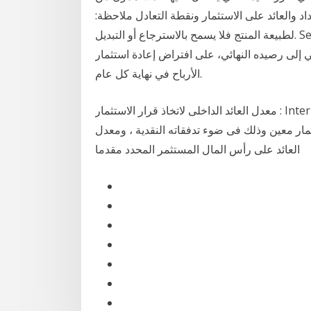
اد والعائد على الاستثمار ونقطة التعادل ملاحظة:
لطبيعة المنتج فلا يسمح بالاسترجاع أو التبديل. See full list on sotor.com معدل النمو السنوي المركب هو
ي إلى رصيده النهائي، على افتراض إعادة استثمار
الأرباح في نهاية كل عام.
معدل العائد الداخلى لاتخاذ قرار الاستثمار : Internal Rate of Return for Decision Making . أن فكرة
مار معين وذلك فى ضوء تدفقاته النقدية ، ومعدل
العائد على رأس المال المستثمر المحدد مقدما