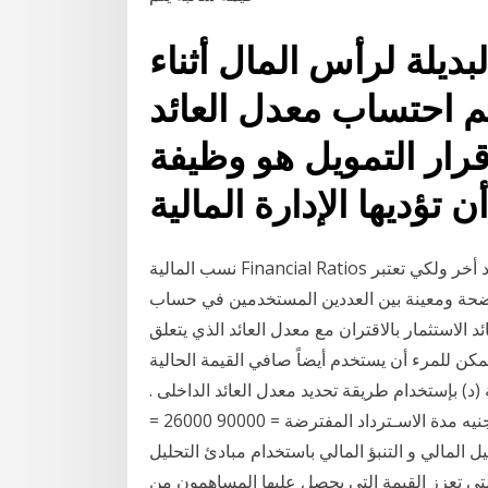
يلة لرأس المال أثناء
م احتساب معدل العائد
قرار التمويل هو وظيفة
نسب المالية Financial Ratios النسبة هي عبارة عن تعبير بسيط لعدد ما منسوب إلى عدد أخر ولكي تعتبر
حة ومعينة بين العددين المستخدمين في حساب
د الاستثمار بالاقتران مع معدل العائد الذي يتعلق
ء أن يستخدم أيضاً صافي القيمة الحالية (NPV)، وهو ما يفسر
د) بإستخدام طريقة تحديد معدل العائد الداخلى .
ومنها يتضح أن : العائد السـنوى المفترض = 26000 جنيه مدة الاسـترداد المفترضة = 90000 26000 =
ليل المالي و التنبؤ المالي باستخدام مبادئ التحليل
التي تعزز القيمة التي يحصل عليها المساهمون من