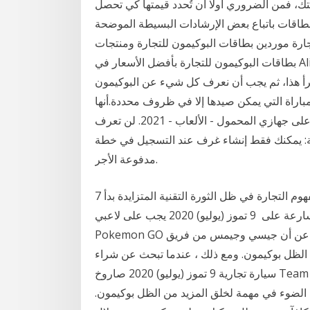
ك، فمن الضروري أولًا أن تُحدد قيمتها كي تحصل
بطاقات باتباع بعض الإرشادات البسيطة الموضحة
رة موردين بطاقات البوكيمون للتجارة ومنتجات
بطاقات البوكيمون للتجارة بأفضل الأسعار في Alibaba.com إذا كنت قد لعبت أي وقت مضى لعبة
قرأ هذا، ثم يجب أن نعرف كل شيء عن البوكيمون
اراة التي يمكن صيدها إلا في ظروف محددة.أنها
كيف يمكنني تداول بوكيمون باستخدام بوكيمون هوم على جهازي المحمول - الألعاب - 2021. لن تعرف
ظة: يمكنك فقط إنشاء غرف عند التسجيل في خطة
مدفوعة الأجر.
7 نيسان (إبريل) 2019 وفي ضوء ذلك، يمكن اعتبار أن مفهوم التجارة في ظل الثورة التقنية المتزايدة بدأ
بشكل ملموس يتغير، فالتسوق الإلكتروني ينمو بوتيرة متسارعة على 9 تموز (يوليو) 2020 يجب على لاعبي
Pokemon GO الاستعداد لمواجهة المشاكل ، وجعلها مضاعفة. تم الإعلان عن أن جيسي وجيمس من فريق
لظل بوكيمون. ومع ذلك ، عندما تبحث عن شراء
سيارة تجارية 9 تموز (يوليو) 2020 صاروخ Team Rocket يشق طريقه إلى Pokemon GO. تم الإعلان عن
ضوء في مهمة لخلق المزيد من الظل بوكيمون.