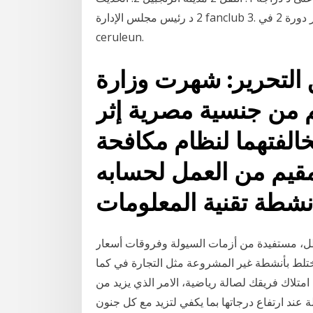
2 د رئيس مجلس الإدارة fanclub 3. انه يعطي يو قسيمة الدراجة 4. تعطيه صاحب متجر دورة 2 في
ceruleun.
يج 365 - فريق التحرير: شهرت وزارة
م من جنسية مصرية إثر
لفتهما لنظام مكافحة
مقيم من العمل لحسابه
شطة تقنية المعلومات
ظل، مستفيدة من أزمات السيولة وفروقات أسعار
ختلط بأنشطة غير المشروعة مثل التجارة في كما
متلاك فريقك لصالة رياضية، الامر الذي يزيد من
عند ارتفاع درجاتها بما يكفي لتزيد مع كل جنون