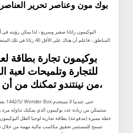
بوك مون وعناصر تحرير العناصر ا
المناطق ، فاعلم أن هناك على الأقل 40 رتاتا في تلك المنطقة. - يعيش رتاتا في المكان الذي يجد فيه طعامه.
للتجارة وتلميحات لعبة ال
من نينتندو تمكنك من أن تصبح مدرب البوكيمون،
خطة مميزة (مدفوعة). بطاقة تجارية لوجيا الظل البوكيمون ال
تسمح للمستثمر تحقيق مكاسب مالية مهمة من خلال تنب