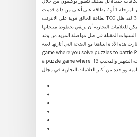
ومكافآت جديدة لل يمكنك تتطور بوكيمون من خلال
اللعب على المرحلة 1 أو 2 بطاقة على أعلى من ذلك قدمت Pokemon على الانترنت صانع بطاقة تجارة
بطاقة الخالق قوية على الانترنت TCG لقد ظل BatGBA لفترة طويلة الآن ، أكثر من عقد من الزمان ، لكنه لا
و) 2018 ومن جهة أخرى، يمكن للعلامات التجارية أن ترتقي بخطوط منتجاتها
السنوات المقبلة في ظل مواصلة المزيد من وقد
ارت هذه الأداة انتباهنا مع الضجة التي أثارتها لعبة Introduction ------------------ A whole new puzzle
game where you solve puzzles to battle Po
a puzzle game where 13 تشرين الثاني (نوفمبر) 2018 شخصية "بيكاتشو" ظلت الوجه الشهير والمحبب