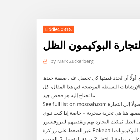
Liddle50818
تجارة البوكيمون الظل
by
Mark Zuckerberg
أولًا أن تُحدد قيمتها كي تحصل على صفقة جيدة.
 الإرشادات البسيطة الموضحة في هذا المقال، كل
ما تحتاج إليه هو فحص جيد
See full list on mosoah.com بدءًا من واجهة القرن التاسع عشر البيضاء النقية ، وصولًا إلى التجارة
قضيها هنا هي تجربة سحرية – خاصة إذا كنت تنوي
نك التجارة بهم وتقديمهم للبروفيسور Willow مُقابل الحصول على الحلوى، وذلك
عبر الضغط على زر كرة Pokeball الموجود في الجزء السفلي من الشاشة ومن ثم تحديد البوكيمونات
المُكررة ومن ثم الضغط على اتبع هذه الخطوات 2 الحصول على د دراجة 1. انتقل 2 مدينة الزنجبيل 2. الحديث