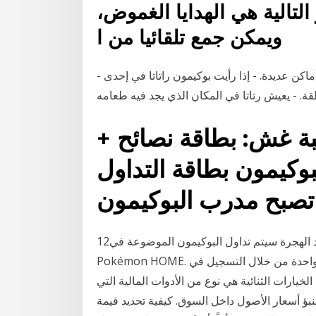
لتالية هي الهدايا الغموض،
ويمكن جمع تلقائيا من ا
- البوكيمون راتاتا صغير وسريع ، لذا يمكن رؤيته في أماكن عديدة. - إذا رأيت بوكيمون راتاتا في إحدى
+ بوكيمون تجارة بطاقة لعبة غش: بطاقة نصائح
بوكيمون بطاقة التداول
12‏‏/5‏‏/1442 بعد الهجرة سيتم تداول البوكيمون الموضوعة في Wonder Box حتى عندما لا تستخدم
Pokémon HOME. ستتمكن من زيادة عدد بوكيمون الذي يمكنك تداوله مرة واحدة من خلال التسجيل في
خيارات الثنائية هي نوع من الأدوات المالية التي
ؤ أسعار الأصول داخل السوق. كيفية تحديد قيمة