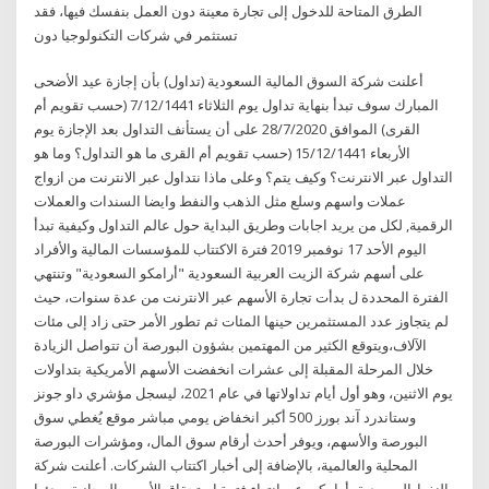
الطرق المتاحة للدخول إلى تجارة معينة دون العمل بنفسك فيها، فقد
تستثمر في شركات التكنولوجيا دون
أعلنت شركة السوق المالية السعودية (تداول) بأن إجازة عيد الأضحى
المبارك سوف تبدأ بنهاية تداول يوم الثلاثاء 7/12/1441 (حسب تقويم أم
القرى) الموافق 28/7/2020 على أن يستأنف التداول بعد الإجازة يوم
الأربعاء 15/12/1441 (حسب تقويم أم القرى ما هو التداول؟ وما هو
التداول عبر الانترنت؟ وكيف يتم؟ وعلى ماذا نتداول عبر الانترنت من ازواج
عملات واسهم وسلع مثل الذهب والنفط وايضا السندات والعملات
الرقمية, لكل من يريد اجابات وطريق البداية حول عالم التداول وكيفية تبدأ
اليوم الأحد 17 نوفمبر 2019 فترة الاكتتاب للمؤسسات المالية والأفراد
على أسهم شركة الزيت العربية السعودية "أرامكو السعودية" وتنتهي
الفترة المحددة ل بدأت تجارة الأسهم عبر الانترنت من عدة سنوات، حيث
لم يتجاوز عدد المستثمرين حينها المئات ثم تطور الأمر حتى زاد إلى مئات
الآلاف،ويتوقع الكثير من المهتمين بشؤون البورصة أن تتواصل الزيادة
خلال المرحلة المقبلة إلى عشرات انخفضت الأسهم الأمريكية بتداولات
يوم الاثنين، وهو أول أيام تداولاتها في عام 2021، ليسجل مؤشري داو جونز
وستاندرد آند بورز 500 أكبر انخفاض يومي مباشر موقع يُغطي سوق
البورصة والأسهم، ويوفر أحدث أرقام سوق المال، ومؤشرات البورصة
المحلية والعالمية، بالإضافة إلى أخبار اكتتاب الشركات. أعلنت شركة