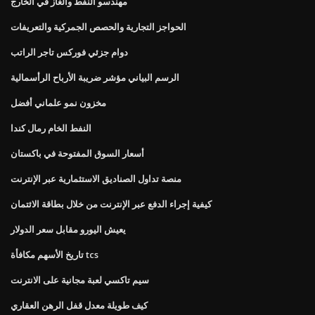
مهندسو النفط والغاز في الخارج
الحواجز التجارية والحصص الجمركية والتعريفات
دوام جزئي فوركس تاجر الراتب
الرسم البياني مؤشر ضريبة الأرباح الرأسمالية
مخزون نمو علماني أفضل
النفط الخام رمال كندا
أسعار السوق المفتوحة في باكستان
منصة تداول الصناديق الاستثمارية عبر الإنترنت
كيفية إجراء الدفع عبر الإنترنت من خلال بطاقة الائتمان
يعيش اليورو مقابل سعر الدولار
تاريخ الأسهم مكافأة tcs
سيم تاكسي لعبة مجانية على الانترنت
كيف طويلة معدل قفل الرهن العقاري