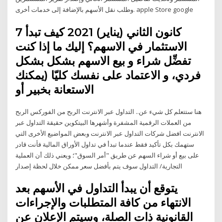
وطلب نقل الأسهم بالإضافة إلى خدمات أخرى. apple Store google
7 كانون الثاني (يناير) 2021 كيف تبدأ
الاستثمار في الاسهم؟ إليك ما إذا كنت
تفضِّل شراء و بيع الاسهم بشكل بشكل
فردي، و الاعتماد على نفسك كليّا (يمكنك
الاستعانة بخبير أو
هنا ستتعلم كل شيء عن.. التداول عبر الانترنت الربح من الفوركس الربح
من العملات الرقمية المشفرة وأشهرها البيتكوين حقيقة التداول عبر
الانترنت افضل شركات التداول عبر الانترنت وبعض المواضيع الأخرى التي
ستهمك بكل تأكيد فقط عندما تبدأ في تداول الأوراق المالية فأنت قادر
على بيع أو شراء السهم عن طريق "أمر السوق"؛ ويعني ذلك أن العملية
التجارية/ التداول سوف يتم بأفضل سعر ممكن خلال لحظة إصدار
يتوقع أن يبدأ التداول في الأسهم بعد
الانتهاء من كافة المتطلبات والإجراءات
القانونية ذات الصلة، وسيتم الإعلان عن