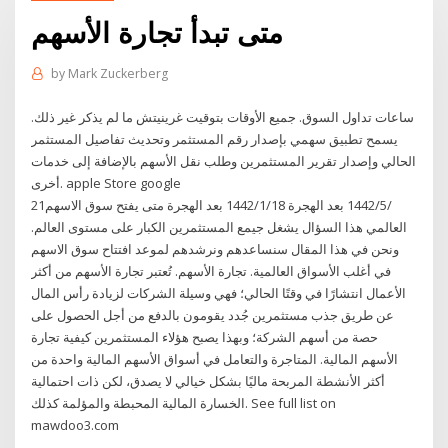
متى تبدأ تجارة الأسهم
by
Mark Zuckerberg
ساعات تداول السوق. جميع الأوقات بتوقيت غرينيتش ما لم يذكر غير ذلك.
يسمح تطبيق سهمي بإصدار رقم المستثمر وتحديث تفاصيل المستثمر
الحالي وإصدار تقرير المستثمرين وطلب نقل الأسهم بالإضافة إلى خدمات
أخرى. apple Store google
21‏‏/5‏‏/1442 بعد الهجرة 18‏‏/1‏‏/1442 بعد الهجرة متى يفتح سوق الاسهم
العالمي هذا السؤال يشغل جيمع المستثمرين الكبار على مستوى العالم.
ونحن في هذا المقال سنساعدهم ونرشدهم لموعد افتتاح سوق الاسهم
في أغلب الأسواق العالمية. تجارة الأسهم. تُعتبر تجارة الأسهم من أكثر
الأعمال انتشارًا في وقتًا الحالي؛ فهي وسيلة الشركات لزيادة رأس المال
عن طريق جذب مستثمرين جُدد يقومون بالدفع من أجل الحصول على
حصة من أسهم الشركة؛ وبهذا يصبح هؤلاء المستثمرين كيفية تجارة
الأسهم المالية. المتاجرة والتعامل في أسواق الأسهم المالية واحدة من
أكثر الأنشطة المربحة ماليًا بشكل خيالي لا يصدق، لكن ذات احتمالية
الخسارة المالية المحبطة والمؤلمة كذلك. See full list on
mawdoo3.com