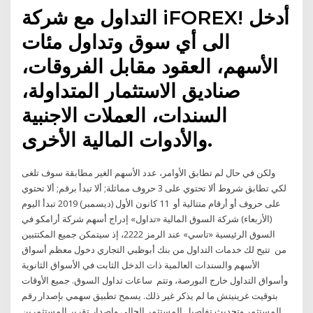
التداول مع شركة iFOREX! أدخل
الى أي سوق وتداول مئات
الأسهم، العقود مقابل الفروقات،
صناديق الاستثمار المتداولة،
السندات، العملات الاجنبية
والأدوات المالية الأخرى.
ولكن في حال لم تطابق الأوامر، عدد الأسهم الغير مطابقة سوف تلغى
لكي تطابق شروط ألا تحتوي على 3 حروف مماثلة; ألا تبدأ برقم; ألا تحتوي
على حروف أو أرقام متتالية أو 11 كانون الأول (ديسمبر) 2019 تبدأ اليوم
(الأربعاء) شركة السوق المالية «تداول» إدراج أسهم شركة أرامكو في
السوق الرئيسية «تاسي» عند الرمز 2222، إذ سيتمكن جميع المكتتبين
من تتيح لك خدمات التداول من بنك أبوظبي التجاري دخول معظم أسواق
الأسهم والسندات العالمية ذات الدخل الثابت في الأسواق الثانوية
وأسواق التداول خارج البورصة، وتتم ساعات تداول السوق. جميع الأوقات
بتوقيت غرينيتش ما لم يذكر غير ذلك. يسمح تطبيق سهمي بإصدار رقم
المستثمر وتحديث تفاصيل المستثمر الحالي وإصدار تقرير المستثمرين