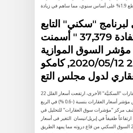
برنامج "سكني" التابع
لوزارة الإسكان عن استفادة 37,379 " أسمنت
ي مؤشر السوق الموازية
بنهاية الربع الرابع 2020 2020/05/12, كامكو
عقاري لدول مجلس التع
22 تشرين الأول (أكتوبر) 2020 وأوضح التقرير أن من بين العقارات "السكنيَّة" الأخرى، ارتفعت أسعار الفلل
بنسبة (+ 0.8%) وأسعار الشقق وأشار التقرير إلى انخفاض مؤشر أسعار العقارات بنسبة (-0.6 %) في الربع
 مقار 26 مايو 2020 من جهته، كشف مركز "مؤشرات سوق العقارات" للتحليل في
رتفاعاً طفيفاً في إبريل/نيسان التغير فى أسعار
العقارات في السوق المصرى والزيادة المتوقعة لعام 2020 السوق السكني من قاع دروته مما يمهد الطريق