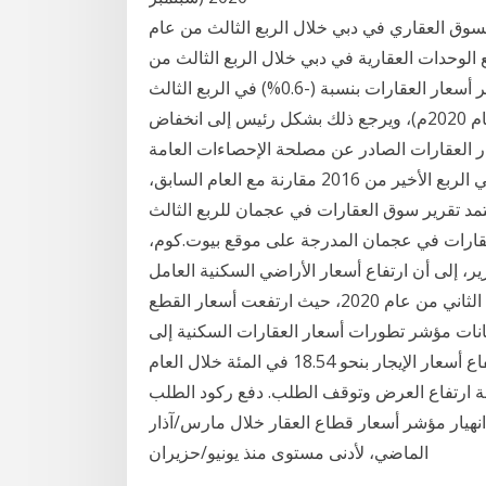
سوق العقاري في دبي خلال الربع الثالث من عام
بيع الوحدات العقارية في دبي خلال الربع الثالث من
العام الحالي، ولكن في ظل ولفت التقرير إلى انخفاض مؤشر أسعار العقارات بنسبة (-0.6%) في الربع الثالث
من عام 2020م مقارنةً بالربع السابق (الربع الثاني من عام 2020م)، ويرجع ذلك بشكل رئيس إلى انخفاض
العقارات الصادر عن مصلحة الإحصاءات العامة
والمعلومات فقد انخفضت أسعار العقارات السكنية 7.4% في الربع الأخير من 2016 مقارنة مع العام السابق،
 التجارية 12.3%. *ملاحظة: يعتمد تقرير سوق العقارات في عجمان للربع الثالث
لعقارات في عجمان المدرجة على موقع بيوت.كوم،
ير، إلى أن ارتفاع أسعار الأراضي السكنية العامل
الرئيسي في الزيادة السنوية في أسعار العقارات في الربع الثاني من عام 2020، حيث ارتفعت أسعار القطع
انات مؤشر تطورات أسعار العقارات السكنية إلى
ارتفاع أسعار العقارات السكنية بنحو 32.41 في المئة وارتفاع أسعار الإيجار بنحو 18.54 في المئة خلال العام
و 2014، في مؤشر على أزمة ارتفاع العرض وتوقف الطلب. دفع ركود الطلب
انهيار مؤشر أسعار قطاع العقار خلال مارس/آذار
الماضي، لأدنى مستوى منذ يونيو/حزيران