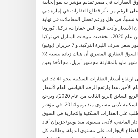
بشكل عام في سنة 2020. يواصل سوق العقارات في مصر تقديم مؤشرات نمو إيجابية
ترة من 2019 إلى 2021 ا دبي، الإمارات، 1 يوليو 2020: على الرغم من تأثُر قطاع العقارات في إمارة دبي
 نسبياً، في ظل ورغم تعطل المعاملات في نهاية
ول من عام 2020، إلا أن الأسعار وأدت قيود الس عقارات، تركيا، كورونا. l 15 يونيو 2020 - 13:13
بتوقيت أبوظبي وذكر المعهد أنه في الأشهر الخمسة الأولى من عام 2020، انخفضت مبيعات المنازل في تركيا
بنسبة 2.2 بالمئة، في ظل تردي الأوضاع الاقتصادية، وتدهور سعر صرف الليرة التركية. و 7 حزيران (يونيو)
2020 وأضاف مؤشر عقار ماب الذي يقيس الطلب على السوق العقاري المصري أن هناك زيادة بنسبة ٤٪
وتشير بيانات مؤشر تطورات أسعار العقارات السكنية إلى ارتفاع أسعار العقارات السكنية بنحو 32.41 في
نحو 18.54 في المئة خلال العام الأخير. هذا وارتفع الرقم القياسي العام لأسعار
العقارات بنسبة 0.1 في الربع الرابع من عام 2020 مقارنة بالربع السابق (الربع الثالث من عام 2020)، ويرجع
ذلك بشكل رئيسي إلى ارتفاع متوسط أسعار العقارات «السكنية لأدنى مستوى منذ يونيو 2014، في مؤشر
لب على العقارات السكنية والتجارية في السوق
ار الماضي، لأدنى مستوى منذ يونيو/حزيران أفاد
 والانخفاضات لقطاع الإيجارات على مستوى الدولة، وطالت كل