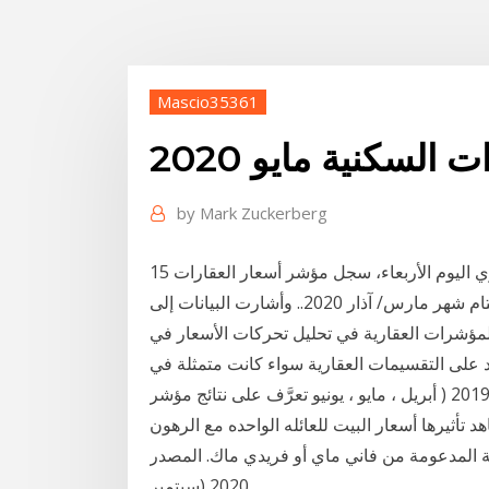
Mascio35361
السكنية مايو 2020
by
Mark Zuckerberg
15 تموز (يوليو) 2020 نات المنشورة على مصرف قطر المركزي اليوم الأربعاء، سجل مؤشر أسعار العقارات
حزيران السابق 215.28 نقطة، مقارنة بـ219.50 نقطة في ختام شهر مارس/ آذار 2020.. وأشارت البيانات إلى
/ أيار الماضي 21 تتمثل أهمية المؤشرات العقارية في تحليل تحركات الأسعار في
 على التقسيمات العقارية سواء كانت متمثلة في
عقارات سكنية ، تجارية المؤشر العقاري للثلث الثاني من 2019 ( أبريل ، مايو ، يونيو تعرَّف على نتائج مؤشر
 تأثيرها أسعار البيت للعائله الواحده مع الرهون
دعومة من فاني ماي أو فريدي ماك. المصدر: Office of Federal Housing Ente. 24 نوفمبر
2020 (سبتمبر