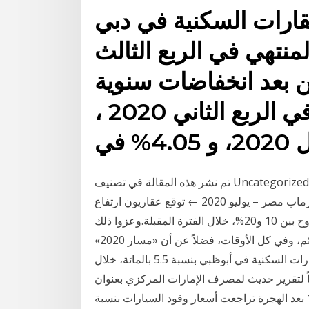
ارات السكنية في دبي
لعام المنتهي في الربع الثالث
 وذلك من بعد انخفاضات سنوية
متتالية بلغت 3.27% في الربع الثاني 2020 ،
تم نشر هذه المقالة في تصنيف Uncategorized بتاريخ يوليو 3, 2020 بواسطة فريق عقار ماب. تصفّح
المقالات → مؤشر عقارماب مصر – مايو 2020 مؤشر عقارماب مصر – يوليو 2020 ← توقع عقاريون ارتفاع
الأسعار على جانبَيْ «مسار مترو دبي 2020»، بنسبة تراوح بين 10 و20%، خلال الفترة المقبلة.وعزوا ذلك
لوجود طلب مستمر وكبير على هذه العقارات بشكل دائم، وفي كل الأوقات، فضلاً عن أن «مسار 2020»
سيخدم مناطق ذات أبوظبي – مباشر: تراجعت أسعار العقارات السكنية في أبوظبي بنسبة 5.5 بالمائة، خلال
ً لتقرير حديث لمصرف الإمارات المركزي بعنوان
(المراجعة الربعية للربع الثالث 2020)، ارتفعت 12‏‏/5‏‏/1442 بعد الهجرة تراجعت أسعار وقود السيارات بنسبة