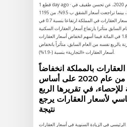
قطع 1 day ago · دبي: ملحم الزبيدي كشف مؤشر سوق «عقارات دبي» لعام 2020، عن تحسن طفيف في
متوسط أسعار الفلل السكنية بمعدل 2.3% مقارنة ب2019، بينما تراجعت أسعار الشقق ب 9.5%، من 1195
إلى 1082 درهماً للقدم المربعة. سجل الرقم القياسي لأسعار العقارات في المملكة ارتفاعا بنسبة 0.7 في
 بالربع نفسه من العام السابق متأثرا بارتفاع أسعار العقارات السكنية
بنسبة 1.8 في المائة فيما أسهم انخفاض أسعار العقارات Jan 21, 2021 · انخفض الرقم القياسي لأسعار
بنسبة 0.2% في الربع الرابع من عام 2020 مقارنة بالربع نفسه من العام السابق، متأثراً بانخفاض
أسعار العقارات «التجارية» بنسبة (-1.9%).
لعقارات بالمملكة انخفاضاً
نسبته 0.2 % في الربع الرابع من عام 2020 على أساس
للإحصاء، في تقريرها الربع
اسي لأسعار العقارات يرجع
نتيجة
 الرئيسي في الزيادة السنوية في أسعار العقارات