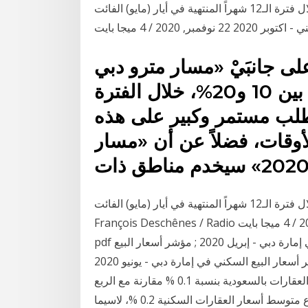
29,8% خلال فترة الـ12 شهراً المنتهية في أيار (مايو) الفائت (Jean-François Deschênes / Radio مؤشر
لى جانبَيْ «مسار مترو دبي
2020»، بنسبة تراوح بين 10 و20%، خلال الفترة
طلب مستمر وكبير على هذه
أوقات، فضلاً عن أن «مسار
202» سيخدم مناطق ذات
تراجعت أسعار وقود السيارات بنسبة 29,8% خلال فترة الـ12 شهراً المنتهية في أيار (مايو) الفائت (Jean-
François Deschênes / Radio مؤشر اسعار البيع السكني - اكتوبر 2020 22 نوفمبر, 2020 / 4 ميجا بايت /
pdf تحميل الملف الأبحاث مؤشر أسعار البيع السكني في إمارة دبي - إبريل 2020 ; مؤشر أسعار البيع
السكني في إمارة دبي - مايو 2020 ; مؤشر أسعار البيع السكني في إمارة دبي - يونيو 2020 Jan 21, 2021 ·
وعلى أساس ربعي، ارتفع الرقم القياسي العام لأسعار العقارات بالسعودية بنسبة 0.1 % مقارنة مع الربع
الثالث من عام 2020؛ ويرجع ذلك بشكل رئيس إلى ارتفاع متوسط أسعار العقارات السكنية 0.2 %، لاسيما