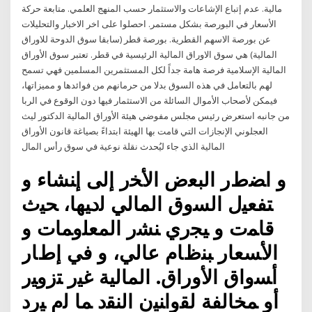
مالية. عدم إتباع الإشاعات والاستثمار حسب المنهج العلمي. متابعة حركة
الأسعار في البورصة بشكل مستمر. احصلوا على اخر الاخبار والتحليلات
عن بورصة الاسهم القطرية. بورصة قطر (سابقا سوق الدوحة للاوراق
المالية) هي سوق الاوراق المالية الرئيسية في قطر. تعتبر سوق الأوراق
المالية الإسلامية فرصة هامة جداً لكل المستثمرين المسلمين فهي تسمح
لهم بالتعامل في هذه السوق بدلا من حرمانهم من فوائدها و مميزاتها،
فيمكن لأصحاب الأموال السائلة من الاستثمار فيها دون الوقوع في الربا
من جانبه استعرض رئيس مجلس مفوضي هيئة الأوراق المالية الدكتور ليث
العجلوني الإنجازات التي قامت بها الهيئة ابتداءً بصياغة قانون الأوراق
المالية الذي جاء ليُحدث نقلة نوعية في سوق رأس المال
ﻭ ﺍﻀﻁﺭ ﺍﻟﺒﻌﺽ ﺍﻷﺨﺭ ﺇﻟﻰ ﺇﻨﺸﺎﺀ ﻭ
ﺘﻔﻌﻴل ﺍﻟﺴﻭﻕ ﺍﻟﻤﺎﻟﻲ ﻟﺩﻴﻬﺎ، ﺤﻴﺙ
ﻗﺎﻤﺕ ﻭ ﻴﺠﺭﻱ ﻨﺸﺭ ﺍﻟﻤﻌﻠﻭﻤﺎﺕ ﻭ
ﺍﻷﺴﻌﺎﺭ ﺒﻨﻅﺎﻡ ﻋﺎﻟﻲ، ﻭ ﻓﻲ ﺇﻁﺎﺭ
ﺃﺴﻭﺍﻕ ﺍﻷﻭﺭﺍﻕ. ﺍﻟﻤﺎﻟﻴﺔ ﻏﻴﺭ ﺘﺯﻭﻴﺭ
ﺃﻭ ﻤﺨﺎﻟﻔﺔ ﻟﻘﻭﺍﻨﻴﻥ ﺍﻟﻨﻘﺩ ﻤﺎ ﻟﻡ ﻴﺭﺩ