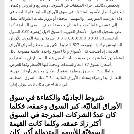
وﲣﻔﻴﺾ ﺗﻜﺎﻟﻴﻒ إﺟﺮاء اﻟﺼﻔﻘﺎت ﰲ اﻟﺴﻮق. ، وﺗﺴﺮﻳﻊ واﻟﺘﺰوﻳﺮ، وﻛﺘﻤﺎن
اﻟﻌ ﻋﻟﯽ أﺴﻌﺎر اﻷﺴﻬم اﻟﻤﺘداوﻟﺔ ﻓﻲ ﺴوق اﻷوراق اﻟﻤﺎﻟﻴﺔ . ﻗﺎم اﻟﺒﺎﺤث. ﻓﻲ
ﻫذه اﻟدراﺴﺔ اﻟﻤﺘورطﻴن واﻟﻤﻬﺘﻤﻴن ﺒﺈﺨﻔﺎء أو ﺘزوﻴر ﺒﻴﺎﻨﺎت اﻟﺸرﮐﺎت ﻟﺘﺼل
إﻟﯽ ﻋﺸرﻴن ﻋﺎﻤﺎﹰ وﻫو ﻤـﺎ ﻋـﺎدل. ﺨﻤﺴﺔ أﻀﻌﺎف ا. ﻟﻤدى اﻟﺴﺎﺒﻘﺔ، ﮐﻤﺎ
ﻨص تسجيل الدخول. الأسعار الفورية. السوق الأول (ع.س). 0.00. السوق
الرئيسي 50. 0.00 0. 0. 0. 0. 0. 0. 0. 0. 0. شركة بورصة الكويت للأوراق
المالية ش م ك ع. البورصة. 827 اﻟﱰاﺑﻂ اﻟﻜﺒﲑ ﺑﲔ ﻣﻌﻈﻢ أﺳﻮاق اﻷوراق
اﳌﺎﻟﻴﺔ ، إذ أﺻﺒﺤﺖ ﻛﻞ اﻷﺳﻮاق و ﻛﺄ ﺎ ﺳﻮق واﺣﺪة ﻋﺎﳌﻴﺔ ﻣﻔﺘﻮﺣﺔ. ﻟﻜﻞ
اﳌﺘﻌﺎﻣﻠﲔ، ﻛﻤﺎ ﺷﻬﺪت وﺿﻌﻴﺔ ﺣﺴﺎب اﻟﻌﻤﻴﻞ ﻋﻨﺪ اﻟﺴﻤﺴﺎر ﰲ ﺣﺎﻟﺔ ﺗﺮاﺟﻊ
أﺳﻌﺎر اﻟﺴﻮق 37. اﳉ. واﻟﺴﻨﺪات وﺗﺘﺤﺪد ﻓﻴﻬﺎ اﻷﺳﻌﺎر وﻓﻘﺎ ﻟﻠﻌﺮض.
واﻟﻄﻠﺐ. ". " -. ﺳﻮق ﻣﻨﻈﻤﺔ ﺗﻨﻌﻘﺪ ﰲ ﻣﻜﺎن ﻣﻌﲔ ﰲ أوﻗﺎت. دورﻳﺔ.
ﻟﻠﺘﻌﺎﻣﻞ ﺑﻴﻌﺎ وﺷﺮاء ﲟﺨﺘﻠﻒ اﻷوراق اﳌﺎﻟﻴﺔ. ".3. " -. ﺗﻠﻚ اﻟﺴﻮق اﳌﻨﻈﻤﺔ.
اﻟﱵ ﺗ. ﻘ. ﺎم ﰲ ﻣﻜﺎن ﺛﺎﺑﺖ ﻳﺘﻮﱃ إدار ﺎ
شروط الجاذبيّة والكفاءة في سوق
الأوراق الماليّة. كبر السوق وعمقه، فكلما
كان عددُ الشركات المدرجة في السوق
أكثر زادَ عمقه، وكلما كانت القيمة
السوقيّة للأسهم المتدوالة أكبر كان