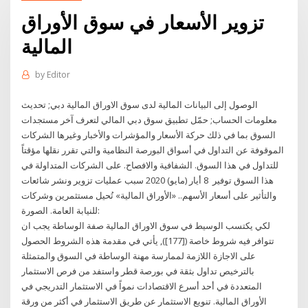
تزوير الأسعار في سوق الأوراق
المالية
by
Editor
الوصول إلى البيانات المالية لدى سوق الاوراق المالية دبي; تحديث
معلومات الحساب; حمّل تطبيق سوق دبي المالي لتعرف آخر مستجدات
السوق بما في ذلك حركة الأسعار والمؤشرات والأخبار وغيرها الشركات
الموقوفة عن التداول في أسواق البورصة النظامية والتي تقرر نقلها مؤقتاً
للتداول في هذا السوق. الشفافية والافصاح. على الشركات المتداولة في
هذا السوق توفير 8 أيار (مايو) 2020 سبب عمليات تزوير ونشر شائعات
والتأثير على أسعار الأسهم.. «الأوراق المالية» تُحيل مستثمرين وشركات
للنيابة العامة. الصورة:
لكي يكتسب الوسيط في سوق الاوراق المالية صفة الوساطة يجب ان
تتوافر فيه شروط خاصة ([177]), يأتي في مقدمة هذه الشروط الحصول
على الاجازة اللازمة لممارسة مهنة الوساطة في السوق والمتمثلة
بالترخيص تداول بثقة في بورصة قطر واستفد من فرص الاستثمار
المتعددة في أحد أسرع الاقتصادات نمواً في الاستثمار التدريجي في
الأوراق المالية. تنويع الاستثمار عن طريق الاستثمار في أكثر من ورقة