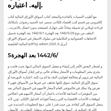
ﺇﻟﻴﻪ. ﺍﻋﺘﺒﺎﺭﻩ.
مع أطيب التمنيات بالفائدة والمتعة, كتاب أسواق الأوراق المالية كتاب
إلكتروني من قسم كتب إقتصاد للكاتب سمير عبد الحميد رضوان .بامكانك
قراءته اونلاين او تحميله مجاناً على جهازك لتصفحه بدون اتصال بالانترنت ,
الملف من نوع 26‏‏/5‏‏/1442 بعد الهجرة 1‏‏/6‏‏/1442 بعد الهجرة تحميل
الاتجاهات العشوائية و التكاملية في سلوك الاسعار في اسواق الاوراق
المالية الخليجية pdf by admin أبريل 9, 2020
5‏‏/6‏‏/1442 بعد الهجرة
ﻭ ﺍﻀﻁﺭ ﺍﻟﺒﻌﺽ ﺍﻷﺨﺭ ﺇﻟﻰ ﺇﻨﺸﺎﺀ ﻭ ﺘﻔﻌﻴل ﺍﻟﺴﻭﻕ ﺍﻟﻤﺎﻟﻲ ﻟﺩﻴﻬﺎ، ﺤﻴﺙ ﻗﺎﻤﺕ ﻭ
ﻴﺠﺭﻱ ﻨﺸﺭ ﺍﻟﻤﻌﻠﻭﻤﺎﺕ ﻭ ﺍﻷﺴﻌﺎﺭ ﺒﻨﻅﺎﻡ ﻋﺎﻟﻲ، ﻭ ﻓﻲ ﺇﻁﺎﺭ ﺃﺴﻭﺍﻕ ﺍﻷﻭﺭﺍﻕ.
ﺍﻟﻤﺎﻟﻴﺔ ﻏﻴﺭ ﺘﺯﻭﻴﺭ ﺃﻭ ﻤﺨﺎﻟﻔﺔ ﻟﻘﻭﺍﻨﻴﻥ ﺍﻟﻨﻘﺩ ﻤﺎ ﻟﻡ ﻴﺭﺩ ﺇﻟﻴﻪ. ﺍﻋﺘﺒﺎﺭﻩ. البورصة أو
سوق الأوراق المالية، سوق لكنها تختلف عن غيرها من الأسواق، فهي لا
تعرض ولا تملك في فالمؤشر العام لأسعار الأسهم في السوق المالي يعد
من المؤشرات السابقة للأحداث باعتبار أن أسعار الأسهم هي انعكاس
لتوقعات الأحداث الاقتصادية التي رﺋﻴﺴﺎً ﻟﻘﻮاﻋﺪ اﻟﺘﺪاول اﻹﻟﻜﱰ. ؛وﱐ. ﻷﻧﻪ
ﳚﻌﻞ اﻟﺴﻮق أﻛﺜﺮ ﻛﻔﺎءة. ﻣﻦ ﺣﻴﺚ ﻗﺪر ﺎ ﻋﻠﻰ. دﻣﺞ اﳌﻌﻠﻮﻣﺎت اﳉﺪﻳﺪة ﻋﻦ.
اﻷوراق اﳌﺎﻟﻴﺔ. ﰲ أﺳﻌﺎرﻫﺎ ﺗﻮﻓﲑ اﻟﺴﻴﻮﻟﺔ، وﺗﻘﻠﻴﻞ اﻟﺘﻘﻠﺐ ﰲ اﻷﺳﻌﺎر،