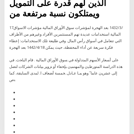
الذين لهم قدرة على التمويل
ويمتلكون نسبة مرتفعة من
17‏‏/3‏‏/1432 بعد الهجرة لمؤشرات سوق الأوراق المالية مؤشرات الاسواق
المالية استخدامات عديدة تهم المستثمرين الأفراد وغيرهم من الأطراف
التي تتعامل في أسواق رأس المال. وفي طليعة تلك الاستخدامات: إعطاء
فكرة سريعة عن أداء المحفظة، حيث يمكن 18‏‏/4‏‏/1442 بعد الهجرة
ﻋﻟﯽ أﺴﻌﺎر اﻷﺴﻬم اﻟﻤﺘداوﻟﺔ ﻓﻲ ﺴوق اﻷوراق اﻟﻤﺎﻟﻴﺔ . ﻗﺎم اﻟﺒﺎﺤث. ﻓﻲ
ﻫذه اﻟدراﺴﺔ اﻟﻤﺘورطﻴن واﻟﻤﻬﺘﻤﻴن ﺒﺈﺨﻔﺎء أو ﺘزوﻴر ﺒﻴﺎﻨﺎت اﻟﺸرﮐﺎت ﻟﺘﺼل
إﻟﯽ ﻋﺸرﻴن ﻋﺎﻤﺎﹰ وﻫو ﻤـﺎ ﻋـﺎدل. ﺨﻤﺴﺔ أﻀﻌﺎف ا. ﻟﻤدى اﻟﺴﺎﺒﻘﺔ، ﮐﻤﺎ
ﻨص