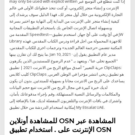
may only be used with explicit written إذا كنت تتطلع في التوسع عبر
الإنترنت و إنشاء متجر إلكتروني، أو كنت تتخذ خطواتك الأولى في عالم
التجارة الإلكترونية من خلال أول متجر لك، فهذا الدليل سوف يرشدك إلى
كيفية إنشاء متجر على الإنترنت من البداية إلى النهاية مع اختبر بسرعة
وبسهولة اتصال الإنترنت الخاص بك باستخدام التطبيقات المجانية
المقدمة من Speedtest—في أيّ وقت على أيّ جهاز. استخدم تطبيق JW
Library للاجهزة المحمولة من اجل قراءة ودرس الكتاب المقدس.‏ فهذه
المكتبة تتضمن «ترجمة العالم الجديد» وترجمات اخرى للكتاب المقدس،‏
ما يتيح لك ان تقارن بينها. Jan 10, 2021 · مدير عام التطبيق يقول إن
"الجميع تخلى عنا"، ويتعهد بـ "عدم الرضوخ للمستبدين الذين يكرهون
حرية التعبير" أصدق مواقع الربح من الانترنت 2021 | تطبيق ClipClaps:
كليب كلابس ClipClaps هو تطبيق ربحي انتشر مؤخرا في الوطن العربي,
يساعدك على الربح من الانترنت مجانا و بسهولة للمبتدئين, بدون ان يكون
لديك خبرة كبيرة في مجال الربح من الانترنت تتبع حجم البيانات
والمكالمات والرسائل النصية المستهلكة، وقم بإجراء مدفوعاتك بأمان،
واشترك في باقات الإنترنت والتلفزيون المفضلة لديك، هذا بالإضافة إلى
إمكانية استخدام الدردشة من خلال تطبيق My Etisalat UAE.
للمشاهدة أونلاين OSN المشاهدة عبر
الإنترنت على . استخدام تطبيق OSN