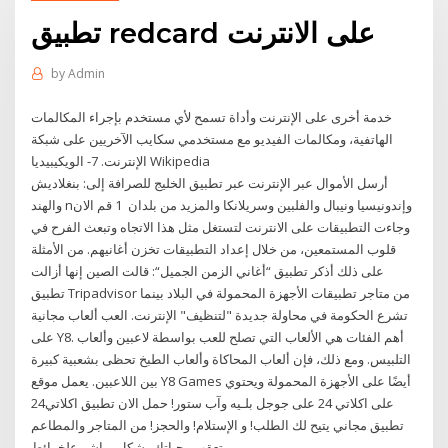
تطبيق redcard على الانترنت
by
Admin
خدمة أخرى على الإنترنت وأداة تسمح لأي مستخدم بإجراء المكالمات
الهاتفية، ومكالمات الفيديو مع مستخدمي سكايب الآخريين على شبكة
الإنترنت. 7- الويكيبيديا Wikipedia
أرسل الأموال عبر الإنترنت عبر تطبيق الخليج للصرافة إلى: بنغلاديش
والهند nوإندونيسيا ونيبال والفلبين وسريلانكا والمزيد من بلدان ️ 1 قم الان
وجاءت التطبيقات على الانترنت لتستغل مثل هذا الاتجاه وتبعث الفرح في
قلوب المستمعين، من خلال إعداد التطبيقات تخزن أغانيهم. من الأمثلة
على ذلك أذكر تطبيق “أغاني الزمن الجميل“: قالت الصين إنها أزالت
تطبيق Tripadvisor من متاجر تطبيقات الأجهزة المحمولة في البلاد بينما
تشرع الحكومة في محاولة جديدة "لتنظيف" الإنترنت. العب ألعاب مجانية
على Y8. أهم الفئات هي الألعاب التي تصلح للعب بواسطة لاعبين وألعاب
التلبيس. ومع ذلك، فإن ألعاب المحاكاة وألعاب الطبخ تحظى بشعبية كبيرة
بين اللاعبين. يعمل موقع Y8 Games أيضًا على الأجهزة المحمولة ويحتوي
على اكلاتي 24 على جوجل بلـيه وآب ستور! حمل الان تطبيق اكلاتي24
تطبيق مجاني يتيح لك الطلب! و الإستلام! والحجز! من المتاجر والمطاعم
وتعقب وجباتك بشكل مباشر علخرائط.