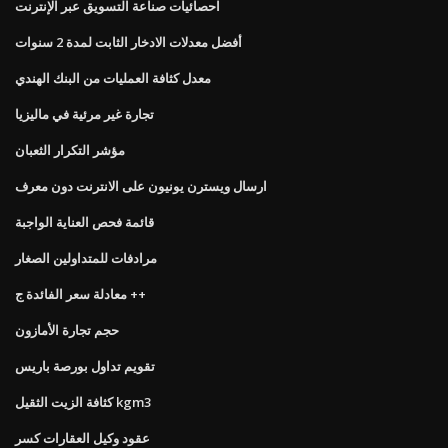
احصائيات صناعة التسويق عبر الإنترنت
أفضل معدلات الادخار الثابت لمدة 2 سنوات
معدل كثافة العمليات من البنك الهندي
تجارة غير مرئية في ماليزيا
مؤشر التكرار الثعبان
ارسال ويسترن يونيون على الانترنت دون معرف
قائمة فحص العناية الواجبة
مرادفات للمتداولين الصغار
معادلة سعر الفائدة ج ++
حجم تجارة الأمازون
تقويم تداول بورصة باريس
كثافة الزيت الثقيل kgm3
عقود وكيل العقارات كسر