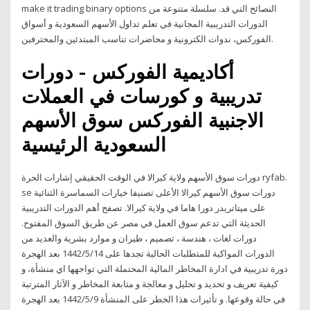
make it trading binary options النصائح التي قد. سلسلة متنوعة من
الدورات التدريبية المجانية في تعلم تداول الأسهم السعودية و أسواق
الفوركس، ندوات الكترونية و محاضرات تناسب المبتدئين والمحترفين.
أكاديمية الفوركس - دورات
تدريبية و كورسات في العملات
الاجنبية الفوركس سوق الأسهم
السعودية الرئيسية
دورات سوق الأسهم ولاية كيرالا في الوقت الحقيقي إشارات الحرة ryfab.
se دورات سوق الأسهم كيرالا الأعلى تصنيفا خيارات السماسرة الثنائية
على ميتاتريدر دورا هاما في ولاية كيرالا. تصفح أهم الدورات التدريبية
الحديثة التي تدعم سوق العمل في مصر عن طريق السوق المفتوح.
دورات لغات ، هندسة ، تصميم ، طيران و موارد بشرية والعديد من
الدورات المواكبة للمتطلبات الحالية تجدها على 14‏‏/5‏‏/1442 بعد الهجرة
دورة تدريبية في ادارة المخاطر المالية المحتملة التي تواجهها اي منشأة، و
كيفية تعريف و تحديد و تحليل و معالجة و متابعة المخاطر و الآثار المترتبة
في حالة وقوعها. و تأثيرات هذا الخطر على المنشأة 9‏‏/5‏‏/1442 بعد الهجرة