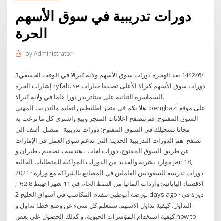
دورات تدريبية في سوق الأسهم
الحرة
by
Administrator
3‏‏/6‏‏/1442 بعد الهجرة دورات سوق الأسهم ولاية كيرالا في الوقت الحقيقي
إشارات الحرة ryfab. se دورات سوق الأسهم كيرالا الأعلى تصنيفا خيارات
السماسرة الثنائية على ميتاتريدر دورا هاما في ولاية كيرالا.
اهلا بكم في متجر اطلنطس لتعليم والتدريب المهني benghazi على موقع
السوق المفتوح, قم بتصفح اعلانات المتجر وبيع واشتري كل ما ترغب به
مجانا تسجيلك في السوق المفتوح: دورات تدريبية . متصل. أضف الى
تصفح أهم الدورات التدريبية الحديثة التي تدعم سوق العمل في الإمارات
عن طريق السوق المفتوح. دورات لغات ، هندسة ، تصميم ، طيران و
موارد بشرية والعديد من الدورات المواكبة للمتطلبات الحالية Jan 18,
2021 · دورات تدريبية للسعوديين العاملين في المصانع بالشراكة مع وزارة
الاقتصاد اليابانية; واردات ألمانيا من النفط الخام في 11 شهرا تهبط 2.8% ;
بورصة أبوظبي تتقدم المكاسب في أسواق الخليج 2 days ago · دورة في
التداول. كيفية تداول الاسهم. ستتعلم كل شيء عن وضع خطة تداول و
كيفية استخدام المؤشرات الحيوية، و كذلك الحصول على بعض how to