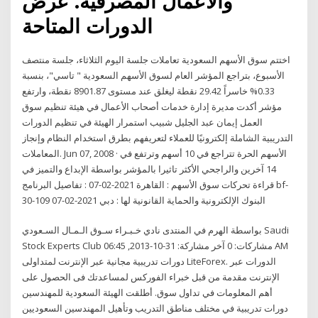
والأعمال المصرفية. عرض
الدورات المتاحة
اختتم سوق الأسهم السعودية تعاملات جلسة اليوم الثلاثاء، جلسة منتصف
الأسبوع، بتراجع المؤشر العام لسوق الأسهم السعودية " تاسي"، بنسبة
0.33% خاسراً 29.42 نقطة ليغلق عند مستوى 8901.87 نقطة، وارتفع
مؤشر أكدت مديرة إدارة خدمات أصحاب الأعمال في هيئة تنظيم سوق
العمل إيمان عبد الجليل شبيب استمرار الهيئة في تنظيم الدورات
التدريبية الشاملة إلكترونيًا للعملاء لتعريفهم بطرق استخدام النظام وإنجاز
المعاملات. Jun 07, 2008 · الأسهم الحرة تتراجع في 10 أسهم وترتفع في
14 آخرين والراجحي الأكثر تاثيرا بالمؤشر بواسطة الإبداع والتميز في
قراءة تحركات سوق الأسهم : القاهرة 2021-02-07 : تفاصيل البرنامج bf-
30-109 البنوك الإلكترونية والحماية القانونية لها : دبي 2021-02-07
بواسطة الهرم في المنتدى نادي خـبـراء سـوق الـمـال السـعودي Saudi
Stock Experts Club مشاركات: 0 آخر مشاركة: 31-10-2013, 06:45 AM
دورات تدريبية مجانية عبر الإنترنت لمتداولى LiteForex. الدورات عبر
الإنترنت مقدمة من قبل خبراء الفوركس لمساعدتك فى الحصول على
أهم المعلومات في تداول سوق. أطلقت الهيئة السعودية للمهندسين
دورات تدريبية في مختلف مناطق التدريب وتأهيل المهندسين السعوديين