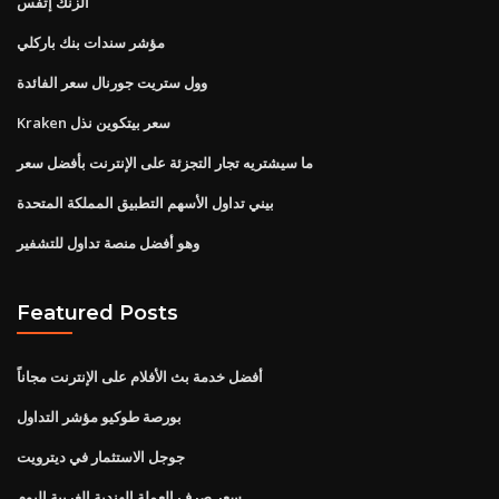
الزنك إتفس
مؤشر سندات بنك باركلي
وول ستريت جورنال سعر الفائدة
Kraken سعر بيتكوين نذل
ما سيشتريه تجار التجزئة على الإنترنت بأفضل سعر
بيني تداول الأسهم التطبيق المملكة المتحدة
وهو أفضل منصة تداول للتشفير
Featured Posts
أفضل خدمة بث الأفلام على الإنترنت مجاناً
بورصة طوكيو مؤشر التداول
جوجل الاستثمار في ديترويت
سعر صرف العملة الهندية الغربية اليوم