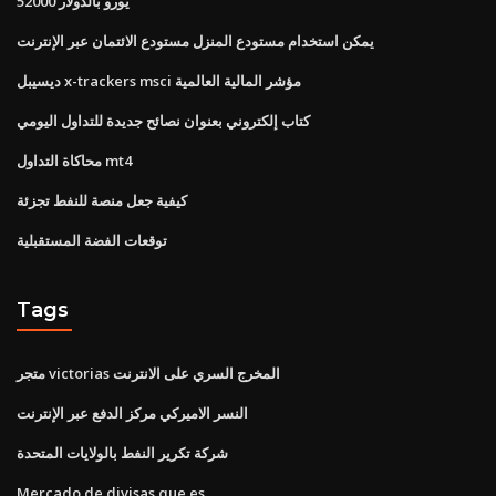
52000 يورو بالدولار
يمكن استخدام مستودع المنزل مستودع الائتمان عبر الإنترنت
ديسيبل x-trackers msci مؤشر المالية العالمية
كتاب إلكتروني بعنوان نصائح جديدة للتداول اليومي
محاكاة التداول mt4
كيفية جعل منصة للنفط تجزئة
توقعات الفضة المستقبلية
Tags
متجر victorias المخرج السري على الانترنت
النسر الاميركي مركز الدفع عبر الإنترنت
شركة تكرير النفط بالولايات المتحدة
Mercado de divisas que es