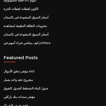
حصة التكنولوجيا hcl اليوم
الكون لقطات لقطات الحرة
أسعار السوق المفتوحة في باكستان
مخزونات الطاقة النظيفة لمشاهدة
أسعار السوق المفتوحة في باكستان
كيف يمكنني شراء أسهم في jollibee
Featured Posts
مؤشر تدفق الأموال mt5
مشروع عقد واحد يعمل
جدول البناء المخطط الجدول التفوق
مؤشر سندات بنك باركلي
عقود عرض الشركة