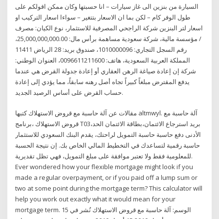
السيارة من بنزين الى غاز سيارات – انا حسبتها وكان ممكن اقولكم على
طول الوفر كام – لكن بما ان الاسعار بتتغير – سواءا اسعار التركيب او
اسعار لتر البنزين شركة الراجحي المصرفية للاستثمار، نوع الكيان: مصرف
/ مؤسسة مالية، شركة سعودية مساهمة برأس مال: 25,000,000,000.00،
رقم السجل التجاري: 1010000096، صندوق بريد: 28 الرياض 11411
المملكة العربية السعودية، هاتف: 0096611211600، العنوان الوطني:
شركة إن إعادة صياغة الرهن العقاري أو إعادة جدولة القرض هي عندما
يدفع المقترض مبلغاً كبيراً تجاه أصل رهنه سابقاً، مما يؤدي إلى إعادة
حساب القرض على أساس الرصيد الجديد.
مقالات عن آلة حاسبة مع قروض الاستهلاك كتبها altmwyl. آلة حاسبة مع
قروض الاستهلاك ،برنامج T03،بريد استرجاع الائتمان،بطاقة الائتمان الحد
الأدنى دفع حاسبة حاسبة التمويل لراحتك، يقدم البنك السعودي للاستثمار
حاسبة رقمية لتساعدك في التخطيط المالي الخاص بك. إن نتيجة الحسبة
للمعلومية فقط ولا تعتبر موافقة على مبلغ التمويل، فهي تظل تقديرية.
Ever wondered how your flexible mortgage might look if you
made a regular overpayment, or if you paid off a lump sum or
two at some point during the mortgage term? This calculator will
help you work out exactly what it would mean for your
mortgage term. الوسم: آلة حاسبة مع قروض الاستهلاك نُشر في 15