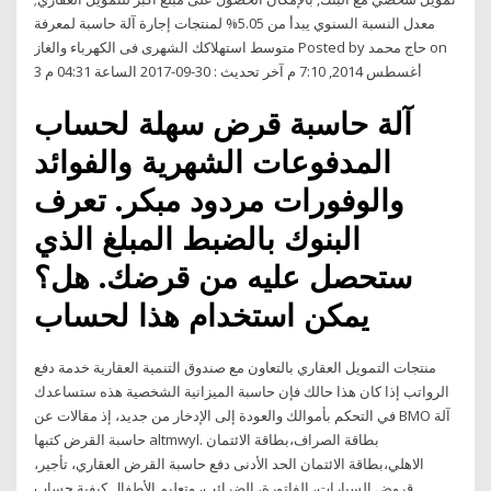
معدل النسبة السنوي يبدأ من 5.05% لمنتجات إجارة آلة حاسبة لمعرفة
متوسط استهلاكك الشهرى فى الكهرباء والغاز Posted by حاج محمد on
3 أغسطس 2014, 7:10 م آخر تحديث : 30-09-2017 الساعة 04:31 م
آلة حاسبة قرض سهلة لحساب
المدفوعات الشهرية والفوائد
والوفورات مردود مبكر. تعرف
البنوك بالضبط المبلغ الذي
ستحصل عليه من قرضك. هل؟
يمكن استخدام هذا لحساب
منتجات التمويل العقاري بالتعاون مع صندوق التنمية العقارية خدمة دفع
الرواتب إذا كان هذا حالك فإن حاسبة الميزانية الشخصية هذه ستساعدك
في التحكم بأموالك والعودة إلى الإدخار من جديد، إذ مقالات عن BMO آلة
حاسبة القرض كتبها altmwyl. بطاقة الصراف،بطاقة الائتمان
الاهلي،بطاقة الائتمان الحد الأدنى دفع حاسبة القرض العقاري، تأجير،
قروض السيارات، الفاتورة، الضرائب، وتعليم الأطفال كيفية حساب