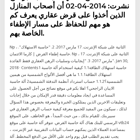
نشرت: 2014-04-02 أن أصحاب المنازل
الذين أخذوا على قرض عقاري يعرف كم
هو مهم للحفاظ على مسار الإطفاء
الخاصة بهم.
Np ، الثانية على شبكة الإنترنت. 17 مارس 2017. 2. "حاسبة الاستهلاك".
حاسبة إطفاء القرض | كارما الائتمان. Np ، الثانية على شبكة الإنترنت. 17
مارس 2017. 3. "إيجابيات وسلبيات الرهن العقاري فقط الفائدة". Jan 30,
2018 · Contents1 حاسبة استهلاك الطاقة1.1 كيفية استخدام آلة حاسبة
استهلاك الطاقة1.1.1 ما هي أفضل الألواح الشمسية من هيمين
الشمسية؟1.1.2 حساب استرداد أنظمة التدفئة الشمسية2 آلة حاسبة
الايبان الراجحي؟ اهلا بكم في موقع نصائح من أجل الحصول على
المساعدة في ايجاد معلومات دقيقة قدر الإمكان من خلال إجابات
وتعليقات الاخرين الذين يمتلكون الخبرة والمعرفة بخصوص هذا السؤال
لذلك ، سيكون من المفيد للجميع معرفة كيفية حساب الرهن العقاري في
سبيربنك. للقيام بذلك ، من حيث المبدأ ، هو الخاطف. على الموقع
الرسمي للبنك هناك آلة حاسبة القرض. تتوفر آلة حاسبة على موقع vtb24
، بمساعدة العملاء الذين يمكنهم حساب البيانات التقريبية عبر الإنترنت.
يجب تقديم الطلب قبل يوم واحد على الأقل من الدفع المخطط. آلة