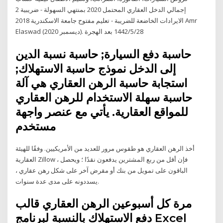
إجمالي الدخل العقاري المحتمل 2020 بمنتهي السهولة - ضريبية 2
الايرادات الخاضعة للضريبة - تعليم مفتوح جامعة الاسكندرية 2018 Amr
Elaswad (ديسمبر 2020). 28‏‏/5‏‏/1442 بعد الهجرة
حاسبة دفع السيارة; حاسبة نسبة الدين
إلى الدخل نموذج حاسبة الاستهلاك;
استجابة حاسبة الرهن العقاري هي آلة
حاسبة سهلة الاستخدام للرهن العقاري
للمواقع العقارية. يأتي مع عنصر واجهة
مستخدم
أخذ الرهن العقاري هو طقوس مرور للعديد من الأمريكيين. وفقًا للهيئة
العقارية Zillow ، فإن أقل من ربع المشترين يدفعون نقدًا ؛ ويحصل
الباقون على تمويل من بنك أو مقرض آخر على شكل رهن عقاري ،
يسددونه على مدى عدة سنوات.
مرة كل أسبوعين الرهن العقاري قالب
دفع الاستهلاك بالنسبة لبرنامج Excel