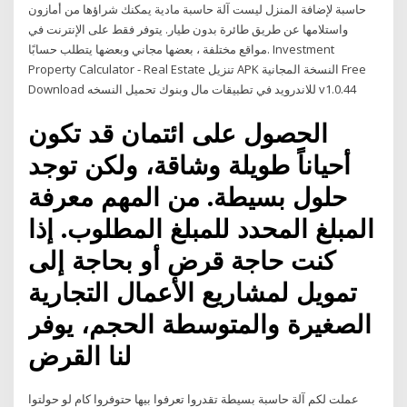
حاسبة لإضافة المنزل ليست آلة حاسبة مادية يمكنك شراؤها من أمازون
واستلامها عن طريق طائرة بدون طيار. يتوفر فقط على الإنترنت في
مواقع مختلفة ، بعضها مجاني وبعضها يتطلب حسابًا. Investment
Property Calculator - Real Estate تنزيل APK النسخة المجانية Free
Download للاندرويد في تطبيقات مال وبنوك تحميل النسخه v1.0.44
الحصول على ائتمان قد تكون
أحياناً طويلة وشاقة، ولكن توجد
حلول بسيطة. من المهم معرفة
المبلغ المحدد للمبلغ المطلوب. إذا
كنت حاجة قرض أو بحاجة إلى
تمويل لمشاريع الأعمال التجارية
الصغيرة والمتوسطة الحجم، يوفر
لنا القرض
عملت لكم آلة حاسبة بسيطة تقدروا تعرفوا بيها حتوفروا كام لو حولتوا