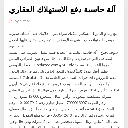
آلة حاسبة دفع الاستهلاك العقاري
by
author
مع وسام التمويل السكني يمكنك شراء منزل أحلامك على أقساط شهرية
ميسرة المتوافقة مع الشريعة الإسلامية لفترة زمنية متفق عليها. احصل
عليه اليوم.
سوف تحتاج - آلة حاسبة. تعليمات 1 تحديد قيمة معدل الضريبة على القيمة
المضافة ، التي تم تحديدها وفقًا للمادة 164 من قانون الضرائب الخاص
بالاتحاد الروسي. Bankrate.com و MLCalc كلاهما آلة حاسبة بسيطة
تظهر أيضًا جدولًا كاملاً لجدول الدفع الخاص بك ، بما في ذلك الديون
المتبقية. CalculatorSoup مفيد للقروض ذات فترات السداد غير العادية
أو المركبة. الوسم: آلة حاسبة مع قروض الاستهلاك نُشر في 15 أبريل
2019 15 أبريل 2019 قرض لشراء سيارة بدون فوائد البنك العربي الوطني
- شـركة مسـاهمة سـعودية - رأس المال المدفوع 15,000 مليون ريال -
الرقم الموحد 7000018007 - سجل تجاري رقم 1010027912 - رقم
الترخيص (4017/ م/ أ/254) - العنوان الوطني 7317 طريق الملك فيصل،
المربع، وحدة رقم 1، الرياض 12613-3536 - ص ب مبلغ التمويل العقاري
يصل الى 5 مليون ريال; تمويل شخصي يصل الى 5 سنوات وفي حال وجود
تمويل شخصي مع البنك, بالإمكان الحصول على مبلغ اكبر للتمويل العقاري;