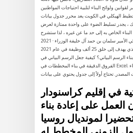
ر لقوانين ولوائح البناء لتلبية احتياجات المواطنين
الهيكلي في الكويت يعد محرر جدول بيانات Microsoft Excel
 ذلك ، يجدر تسليط الضوء على واحدة ممتازة لعرض
 الخاص به إلى حد ما عن غيره ، لذا ستشرح Jan 18,
2021 · أشاد النائب غازي آل رحمة بتوجيهات صاحب السمو الملكي الأمير سلمان بن حمد آل خليفة الوزراء
لإطلاق البرنامج الوطني للتوظيف في نسخته الثانية، والذي يهدف إلى خلق 25 ألف وظيفة في عام 2021
م بناء الرسم البياني؟ كيفية جعل الرسم البياني في Excel؟
الفروق الدقيقة في بناء المخططات في Excel. مختلفة من الرسوم البيانية أو وجود صعوبات في البناء
تية في إقليم كراسنودار
العمل على إعادة بناء
حضيرا لمونديال روسيا