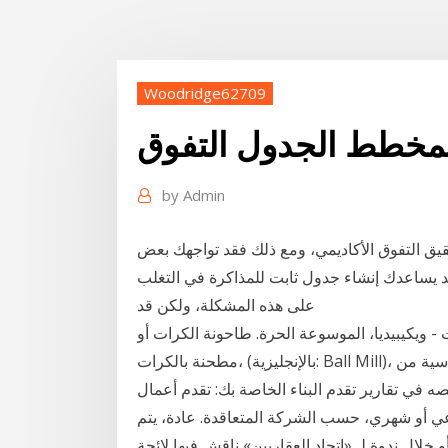
Woodridge62709
المخطط الجدول التفوق
by
Admin
يق التفوق الأكاديمي، ومع ذلك فقد تواجهك بعض
قد يساعدك إنشاء جدول ثابت للمذاكرة في التغلب
على هذه المشكلة، ولكن قد
 ويكيبيديا، الموسوعة الحرة. طاحونة الكرات أو
مطحنة بالكرات، (بالإنجليزية: Ball Mill)، هو نوع من المطاحن الصناعية المختلفة وهي قطعة أساسية من
في تقارير تقدم البناء الخاصة بك: تقدم أعمال
عي أو شهري، حسب الشركة المتعاقدة. عادة، يتم
 خلال ندوة لـ «اتحاد العقاريين» ناقش فيها لائحة