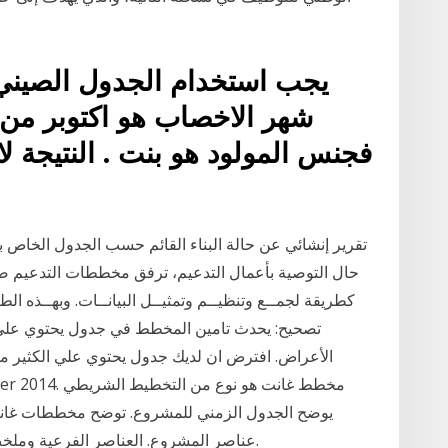
فجنس المولود هو بنت . النتيجة لا
تقرير إنشائي عن حالة البناء القائم حسب الجدول الخاص بذل
كطريقة لجمــع وتنظيــم وتمثيــل البيانــات. وبهــذە الط
يوضح الجدول الزمني للمشروع. توضح مخططات غانت ت
عناصر المشروع. العناصر الفرعية وملخص العناصر تؤلف تحليل نظم العمل في المشروع.