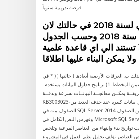
فرصة تدريبية سنوياً.
يجب استخدام الجدول الصيني لسنة 2018 في حالتك لان
شهر الاخصاب هو اكتوبر من سنة 2018 وحسب الجدول
 تستند الي اي قاعدة علمية
ولا يمكن البناء عليها اطلاقا
ك ب. العرقات الأرضية أبعادها ( حالتها ( ( * في
حال التوصية بأعمال التدعيم، ترفق مخططات التدعيم ضمن المخطط. 1) برنامج جداول البيانات يستخدم..
ريقــة يمكــن معالجــة البيانــات بسرعة وبدقــة
KB3003023-تصحيح: يحدث تامين المخطط في جدول يحتوي علي بيانات كبيره عند حذف العديد من
الصفوف منه في SQL Server 2014 الأعراض. افترض ان لديك جدول يحتوي علي الكثير من الصفوف
وفهرس النص الكامل في Microsoft SQL Server 2014. مخطط غانت هو نوع من التخطيط الشريطي
واريخ بدء وانتهاء من العناصر الفرعية وتلخص