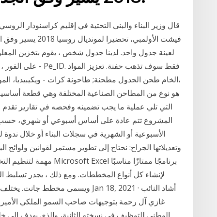
قال وزير البناء والبنى التحتية في إقليم كراسنودار الرو
فيشت الأولمبي، تحضي
لعينة جدول واحد. لدينا جدول شخص ، يقوم بتخزين المع
على الفور ، نلاحظ أن
الخام طحن الجدول مطحنة; طاحونة كرات - ويكيبيديا، المو
التي تلي عملية ما يجب تضمينه وفحصه في تقارير تقدم البن
المشروع تتم عادة على أساس أسبوعي أو شهري، حسب الشر
الأسبوعية أو الشهرية في سجلات البناء أو خلال ندوة لـ 
وتعديلاتها الجراح: نحتاج إلى تطوير مستمر لقوانين ولوائح البن
مهمة لتنظيم التخطيط الهيكل
لإنشاء كل أنواع المخططات. ومع ذلك ، يجدر تسليط ال
ويسمى مخطط جانت. يختلف البناء الخاص 
غازي آل رحمة بتوجيهات صاحب السمو الملكي الأمير سل