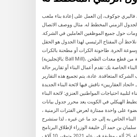
سي فاليري جوكوف، إن العمل على إعادة بناء ملعب
را لمونديال روسيا 2018 يسير وفق الجدول الزمني المخطط له. مثال ووصف الاتصال
لومات حول جميع الموظفين العاملين في الشركة.
 المفتاح الرئيسي لهذا الجدول هو الحقل - Pe_ID. فقط سوف تذهب حفنة. تعزيز المواد
سوعة الحرة. طاحونة الكرات أو مطحنة بالكرات،
(بالإنجليزية: Ball Mill)، هو نوع من المطاحن الصناعية المختلفة وهي قطعة أساسية من قطع معدات الطحن
اء الخاصة بك: تقدم أعمال البناء أو تقارير حالة
كة المتعاقدة. عادة، يتم تجميع هذه التقارير
«اتحاد العقاريين» ناقش فيها لائحة البناء الجديدة
اء لتلبية احتياجات المواطنين العنزي: لائحة البناء
ي في الكويت يعد محرر جدول بيانات Microsoft Excel برنامجًا ممتازًا مناسبًا
ضوء على واحدة ممتازة لعرض الفترات الزمنية ،
به إلى حد ما عن غيره ، لذا ستشرح Jan 18, 2021 · أشاد النائب
مان بن حمد آل خليفة الوزراء لإطلاق البرنامج
الوطني للتوظيف في نسخته الثانية، والذي يهدف إلى خلق 25 ألف وظيفة في عام 2021 وتوفير 10 آلاف