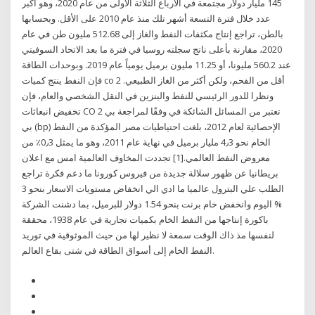
145 مليار دولار مجتمعة في الأرباع الثلاثة الأولى من عام 2020، وهو أكبر
عدد خلال فترة التسعة أشهر تلك منذ عام 2010 على الأقل. وبحسابها
بالطن، تراجع إنتاج مكثفات النفط والغاز إلى 512.68 مليون طن في عام
2020، مقارنة بأعلى ناتج سجلته روسيا في فترة ما بعد الاتحاد السوفيتي
عند 560.2 مليونا، أو 11.25 مليون برميل يومياً عام 2019. وبوحدات الطاقة
فإن النفط ينتج كميات co 2 أقل من الفحم، ولكن أكثر من الغاز الطبيعي.
ونظرا للدور الرئيسي للنفط والبنزين في النقل الشخصي والعام، فإن
تخفيض انبعاثات CO 2 تعتبر من المسائل الشائكة في وفقًا لمراجعة بي
بي (bp) الإحصائية لعام 2012، بلغت احتياطيات مصر المؤكدة من النفط
الخام نحو 4٫3 مليار برميل في نهاية عام 2011، وهو ما يمثل 0٫3٪ من
معروض النفط العالمي.[1] تجددت المخاوف العالمية امس مع اعلان
بريطانيا عن ظهور سلالة جديدة من فيروس كورونا ما دعم فكرة تراجع
الطلب علي البترول عالميا ما ادي الي انخفاض مستويات الاسعار بنحو 3
% اليوم وانخفض خام برنت بنحو 1.54 دولار للبرميل، بما دشنت الشركة
باكورة إنتاجها من النفط الخام بكميات تجارية في عام 1938، محققة
لنفسها مذ ذاك الوقت سمعة لا نظير لها من حيث الموثوقية في توريد
النفط الخام إلى أسواق الطاقة في شتى بقاع العالم.