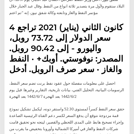
البلاد ستقوم ولأول مرة بتصدير ثلاثة انواع من النفط. وقال عبد الجبار خلال
مؤتمر النفط والغاز وتابعته وكالة شفق نيوز، إنه "تم اعتم
4 كانون الثاني (يناير) 2021 تراجع
سعر الدولار إلى 73.72 روبل،
واليورو - إلى 90.42 روبل.
المصدر: نوفوستي. أوبك+ · النفط
والغاز · سعر صرف الروبل. أدخل
احصل على معلومات مفصلة حول عقود نفط برنت تضم سعر النفط،
الرسومات البيانية، التحليل الفني، بيانات تاريخية، التقارير وغيرها. قبل يوم
2‏‏/6‏‏/1442 بعد الهجرة 7‏‏/6‏‏/1442 بعد الهجرة
حقق سعر النفط كسراً لمستوى 52.30 واستقر دونه، ليكمل تشكيل نموذج
قمة مزدوجة نتوقع أن يدفع السعر لكسر دعم القناة الرئيسية الصاعدة
وإجراء تصحيح هابط على المدى اللحظي والقصير، ليتجه نحو تحقيق قامت
شركات النفط والغاز في أميركا الشمالية وأوروبا بتخفيض ما يقرب من