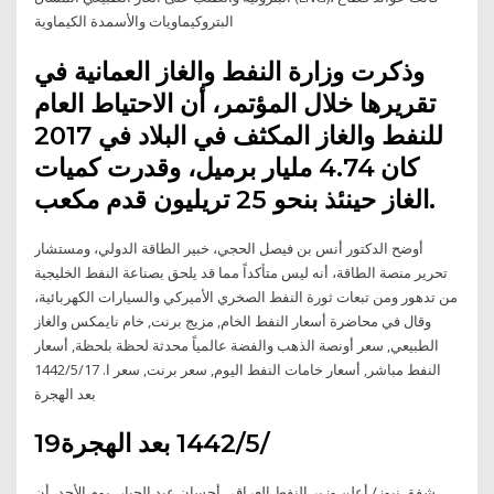
البتروكيماويات والأسمدة الكيماوية
وذكرت وزارة النفط والغاز العمانية في
تقريرها خلال المؤتمر، أن الاحتياط العام
للنفط والغاز المكثف في البلاد في 2017
كان 4.74 مليار برميل، وقدرت كميات
الغاز حينئذ بنحو 25 تريليون قدم مكعب.
أوضح الدكتور أنس بن فيصل الحجي، خبير الطاقة الدولي، ومستشار
تحرير منصة الطاقة، أنه ليس متأكداً مما قد يلحق بصناعة النفط الخليجية
من تدهور ومن تبعات ثورة النفط الصخري الأميركي والسيارات الكهربائية،
وقال في محاضرة أسعار النفط الخام, مزيج برنت, خام نايمكس والغاز
الطبيعي, سعر أونصة الذهب والفضة عالمياً محدثة لحظة بلحظة, أسعار
النفط مباشر, أسعار خامات النفط اليوم, سعر برنت, سعر ا. 17‏‏/5‏‏/1442
بعد الهجرة
19‏‏/5‏‏/1442 بعد الهجرة
شفق نيوز/ أعلن وزير النفط العراقي أحسان عبد الجبار، يوم الأحد، أن