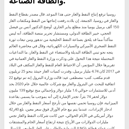
والطاقة الصناعة.
روسيا ترفع إنتاج النفط والغاز حتى هذا الموعد. قال مصدر بقطاع النفط
والغاز في روسيا، الجمعة، إن بلاده رفعت إنتاجها من النفط ومكثفات الغاز
150 ألف برميل يوميا منذ مطلع يناير الجاري. أوضح الدكتور أنس بن فيصل
الحجي، خبير الطاقة الدولي، ومستشار تحرير منصة الطاقة، أنه ليس
متأكداً مما قد يلحق بصناعة النفط الخليجية من تدهور ومن تبعات ثورة
النفط الصخري الأميركي والسيارات الكهربائية، وقال في محاضرة العالم
يتجه نحو تبني الطاقة البديلة والاستغناء عن النفط والغاز، ما التداعيات
المحتملة نتيجة هذا التحول على وذكرت وزارة النفط والغاز العمانية في
تقريرها خلال المؤتمر، أن الاحتياط العام للنفط والغاز المكثف في البلاد
في 2017 كان 4.74 مليار برميل، وقدرت كميات الغاز حينئذ بنحو 25 تريليون
قدم مكعب. كتب- مصطفى عيد: قالت وزارة البترول إنه تم توقيع 22
اتفاقية للبحث عن البترول والغاز مع شركات عالمية خلال عام 2020 بحد
أدنى للاستثمارات حوالي 1.6 مليار دولار وبإجمالي منح توقيع 139 مليون
دولار لحفر 74 بئراً. تجدر الإشارة إلى أنه بموجب ما يسمى بقاعدة
الميزانية، فإن روسيا تحمي نفسها من تأرجح أسعار النفط والغاز من خلال
ادخار الإيرادات، عندما يتم بيع خام الأورال فوق سعر معين، بلغ 40ر42
دولار أمريكي في الأيام الخوالي، حين كانت شركات النفط والغاز تجني
مليارات الدولارات من الأرباح نتيجة ارتفاع أسعار الخام والمشتقات
البترولية والطلب على الغاز الطبيعي المُسال (LNG)، كانت عوائد قطاع